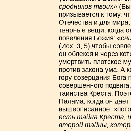
сродников твоих
» (Бы
призывается к тому, ч
Отечества и для мира,
тварные вещи, когда о
повеления Божия: «
сн
(Исх. 3, 5),чтобы совл
он облекся и через кот
умертвить плотское м
против закона ума. А 
гору созерцания Бога 
совершенного подвига,
таинства Креста. Поэто
Палама, когда он дает
вышеописанное, «пото
есть тайна Креста, 
второй тайны, котор