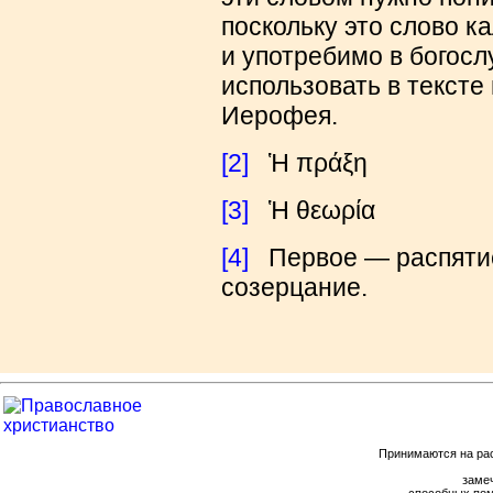
поскольку это слово к
и употребимо в богосл
использовать в тексте
Иерофея.
[2]
Ἡ πράξη
[3]
Ἡ θεωρία
[4]
Первое — распятие 
созерцание.
Принимаются на ра
замеч