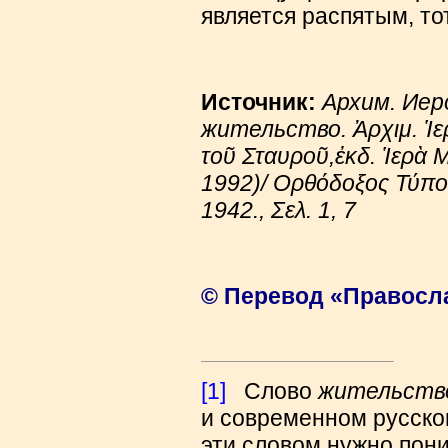
является распятым, то
Источник:
Архим. Иер
жительство. Ἀρχιμ. Ἱε
τοῦ Σταυροῦ,ἐκδ. Ἱερὰ 
1992)/ Ορθόδοξος Τύπος
1942., Σελ. 1, 7
© Перевод «Правосла
[1]
Слово
жительств
и современном русско
эти словом нужно пон