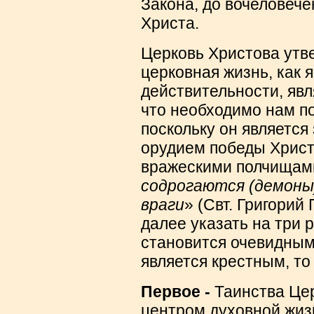
Закона, до вочеловече
Христа.
Церковь Христова утве
церковная жизнь, как 
действительности, явл
что необходимо нам по
поскольку он являетс
орудием победы Христ
вражескими полчищами
содрогаются (демоны
враги
» (Свт. Григорий
далее указать на три 
становится очевидным 
является крестным, то
Первое -
Таинства Цер
центром духовной жиз