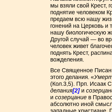
мы взяли свой Крест, г
поднятие человеком Кр
предаем всю нашу жизн
гонений на Церковь и
нашу биологическую ж
Другой случай — во вр
человек живет благоче
поднять Крест, распина
вожделения.
Все Священное Писан
этого делания. «
Умерт
(Кол.3,5). Прп. Исаак 
делания
[2]
и
созерцан
и
созерцание
в Правос
абсолютно иной смысл
западные христиане. П