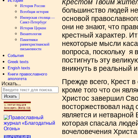
Крестом Твоим жите
История
История России
большинство людей не 
Всеобщая история
основой православного
Имперская столица —
Санкт-Петербург
они не знают, что пра
История Церкви
крестный характер. И
Византология
Памятники
некоторые мысли каса
раннехристианской
письменности
вопроса, поскольку я 
События
постигнуть эту велику
Greek texts
вникнуть в реальный 
Engish texts
Книги православного
апологета
Прежде всего, Крест в
Искать...
кроме того что он явл
Искать
Христос завершил Сво
восторжествовал над 
является и нетварной 
которая спасала людей
вочеловечения Христа 