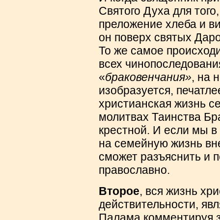
Святого Духа для того
преложение хлеба и ви
он поверх святых Дар
То же самое происходи
всех чинопоследовани
«
браковенчания»
, на 
изобразуется, печатле
христианская жизнь се
молитвах Таинства Бр
крестной. И если мы 
на семейную жизнь вне
сможет разъяснить и п
православно.
Второе
, вся жизнь хр
действительности, явл
Палама комментируя з