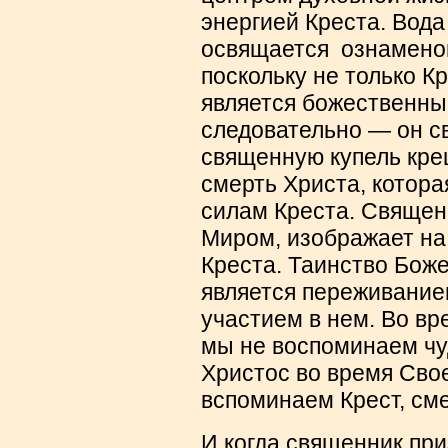
энергией Креста. Вода
освящается ознамено
поскольку не только Кр
является божественны
следовательно — он св
священную купель кре
смерть Христа, котора
силам Креста. Священ
Миром, изображает на
Креста. Таинство Бож
является переживание
участием в нем. Во в
мы не воспоминаем чу
Христос во время Сво
вспоминаем Крест, сме
И когда священник пр