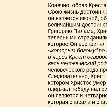
Конечно, образ Крест
Свою жизнь достоин че
он является иконой, о
величайшим достоинств
Григорию Паламе, Хри
телесными страданиям
которое Он воспринял
«
которым богомудро 
и через Крест освобо
весь человеческий род
человеческого рода пр
Следовательно, Крест 
котором Христос умер
одержал победу над си
он является и нетварн
которая спасала и спа