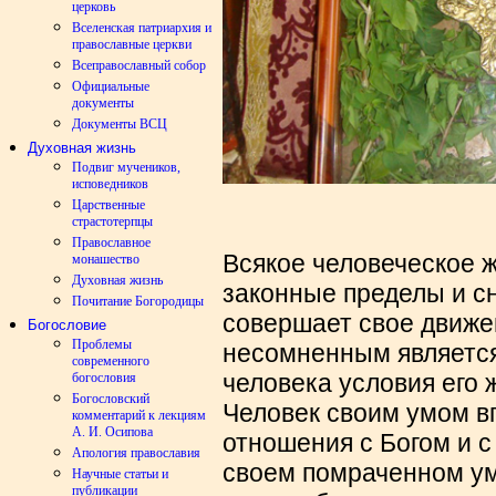
церковь
Вселенская патриархия и
православные церкви
Всеправославный собор
Официальные
документы
Документы ВСЦ
Духовная жизнь
Подвиг мучеников,
исповедников
Царственные
страстотерпцы
Православное
Всякое человеческое 
монашество
Духовная жизнь
законные пределы и с
Почитание Богородицы
совершает свое движен
Богословие
Проблемы
несомненным является 
современного
человека условия его 
богословия
Богословский
Человек своим умом вп
комментарий к лекциям
А. И. Осипова
отношения с Богом и с
Апология православия
своем помраченном у
Научные статьи и
публикации