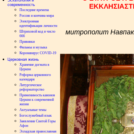
Эсхатология и
современность
ΕΚΚΛΗΣΙΑΣΤ
Последние времена
Россия и кончина мира
Электронная
идентификация личности
митрополит Навпакт
Штриховой код и число
666
Прививки
Фильмы и музыка
Коронавирус COVID-19
Церковная жизнь
Хранение догмата в
Церкви
Реформа церковного
календаря
Литургическое
реформаторство
Применимость канонов
Церкви к современной
жизни
Актуальные темы
Богослужебный язык
Заявления Святой Горы
Афон
Элладская православная