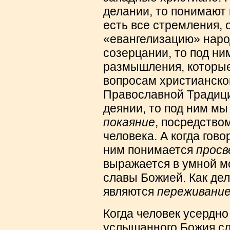
делании, то понимают 
есть все стремления,
«евангелизацию» народ
созерцании, то под н
размышления, которые 
вопросам христианског
Православной Традици
деянии, то под ним м
покаяние
, посредство
человека. А когда гов
ним понимается
просв
выражается в умной м
славы Божией. Как дел
являются
переживани
Когда человек усердно
услышанного Божия сл