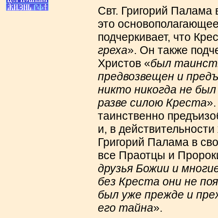
Свт. Григорий Палама 
это основополагающее
подчеркивает, что Крес
греха
». Он также подч
Христов «
был таинст
предвозвещен и предъ
никто никогда не был
разве силою Креста
».
таинственно предъизо
и, в действительности 
Григорий Палама в сво
все Праотцы и Пророки
друзья Божии и многие
без Креста они не по
был уже прежде и пре
его тайна
».