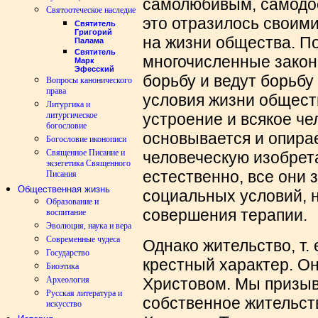
самолюбивым, самодос
Святоотеческое наследие
это отразилось своим
Святитель
Григорий
на жизни общества. П
Палама
Святитель
многочисленные закон
Марк
Эфесский
борьбу и ведут борьбу
Вопросы канонического
права
условия жизни общест
Литургика и
устроение и всякое че
литургическое
богословие
основывается и опирае
Богословие иконописи
Священное Писание и
человеческую изобрета
экзегетика Священного
естественно, все они
Писания
Общественная жизнь
социальных условий, 
Образование и
совершения терапии.
воспитание
Эволюция, наука и вера
Современные чудеса
Однако жительство, т.
Государство
крестный характер. Он
Биоэтика
Христовом. Мы призыв
Археология
Русская литература и
собственное жительст
искусство