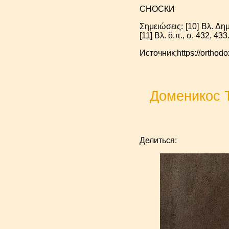
СНОСКИ
Σημειώσεις: [10] Βλ. Δ
[11] Βλ. ὅ.π., σ. 432, 433
Источник;https://orthod
Доменикос Т
Делиться: