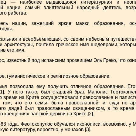
ец — наиболее выдающаяся литературная и неопат
ой нации, самый влиятельный народный деятель, воз
ого рабства.
тель нации, зажегший яркие маяки образования, о
ободы.
сальная и всеобъемлющая, со своим небесным путешестви
 и архитектуры, почтила греческое имя шедеврами, кото
ив его имя.
с, известный под испанским прозвищем Эль Греко, что озна
ое, гуманистическое и религиозное образование.
мья позволила ему получить отличное образование. Ег
[1]. У него также был старший брат, Манолис Теотокопу
го время на Крите сосуществовали православные и папист
 том, что его семья была православной, и, судя по а
 его дядей был православным священником, в то время
о крещениях папской церкви на Крите [2].
63 года, Феотокопулос обучался иконописи, возможно, у 
кую литературу, вероятно, у монахов [3].