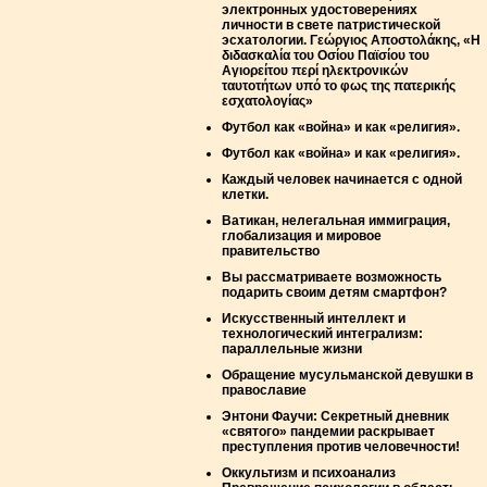
электронных удостоверениях
личности в свете патристической
эсхатологии. Γεώργιος Αποστολάκης, «Η
διδασκαλία του Οσίου Παϊσίου του
Αγιορείτου περί ηλεκτρονικών
ταυτοτήτων υπό το φως της πατερικής
εσχατολογίας»
Футбол как «война» и как «религия».
Футбол как «война» и как «религия».
Каждый человек начинается с одной
клетки.
Ватикан, нелегальная иммиграция,
глобализация и мировое
правительство
Вы рассматриваете возможность
подарить своим детям смартфон?
Искусственный интеллект и
технологический интегрализм:
параллельные жизни
Обращение мусульманской девушки в
православие
Энтони Фаучи: Секретный дневник
«святого» пандемии раскрывает
преступления против человечности!
Оккультизм и психоанализ