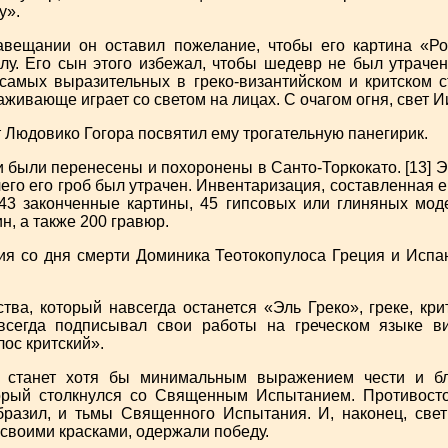
у».
авещании он оставил пожелание, чтобы его картина «Р
у. Его сын этого избежал, чтобы шедевр не был утрачен.
самых выразительных в греко-византийском и критском с
живающе играет со светом на лицах. С очагом огня, свет Ии
 Людовико Гогора посвятил ему трогательную панегирик.
ки были перенесены и похоронены в Санто-Торкокато. [13] 
 чего его гроб был утрачен. Инвентаризация, составленная 
143 законченные картины, 45 гипсовых или глиняных моде
н, а также 200 гравюр.
тия со дня смерти Доминика Теотокопулоса Греция и Испа
ства, который навсегда останется «Эль Греко», греке, кр
всегда подписывал свои работы на греческом языке ви
ос критский».
я станет хотя бы минимальным выражением чести и бл
торый столкнулся со Священным Испытанием. Противосто
бразил, и тьмы Священного Испытания. И, наконец, све
 своими красками, одержали победу.