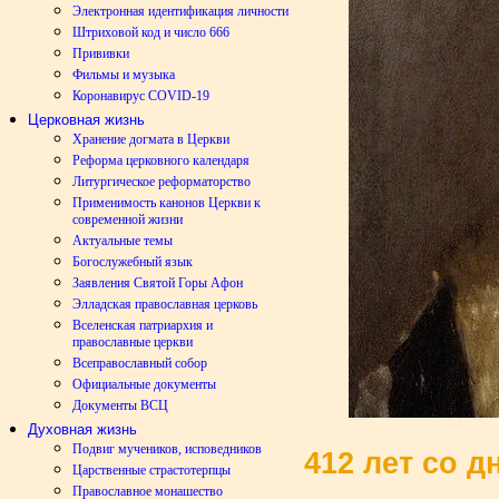
Электронная идентификация личности
Штриховой код и число 666
Прививки
Фильмы и музыка
Коронавирус COVID-19
Церковная жизнь
Хранение догмата в Церкви
Реформа церковного календаря
Литургическое реформаторство
Применимость канонов Церкви к
современной жизни
Актуальные темы
Богослужебный язык
Заявления Святой Горы Афон
Элладская православная церковь
Вселенская патриархия и
православные церкви
Всеправославный собор
Официальные документы
Документы ВСЦ
Духовная жизнь
Подвиг мучеников, исповедников
412 лет со д
Царственные страстотерпцы
Православное монашество