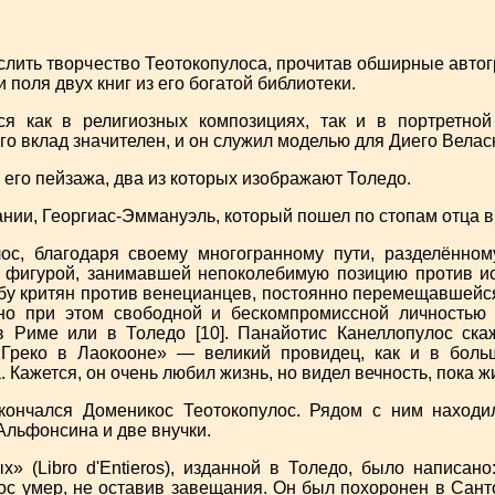
ть творчество Теотокопулоса, прочитав обширные автог
 поля двух книг из его богатой библиотеки.
ся как в религиозных композициях, так и в портретной
го вклад значителен, и он служил моделью для Диего Велас
 его пейзажа, два из которых изображают Толедо.
ании, Георгиас-Эммануэль, который пошел по стопам отца в
ос, благодаря своему многогранному пути, разделённом
 фигурой, занимавшей непоколебимую позицию против ис
у критян против венецианцев, постоянно перемещавшейс
но при этом свободной и бескомпромиссной личностью к
в Риме или в Толедо [10]. Панайотис Канеллопулос ска
«Греко в Лаокооне» — великий провидец, как и в боль
. Кажется, он очень любил жизнь, но видел вечность, пока жи
кончался Доменикос Теотокопулос. Рядом с ним находил
льфонсина и две внучки.
» (Libro d'Entieros), изданной в Толедо, было написано
с умер, не оставив завещания. Он был похоронен в Санто