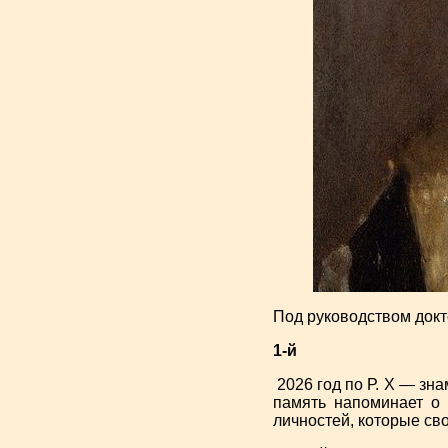
Под руководством докт
1-й
2026 год по Р. Х — зна
память напоминает о 
личностей, которые с