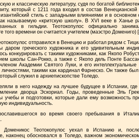
скую и классическую литературу, судя по богатой библиоте
риту, который с 1211 года входил в состав Венецианской
византийский стиль с западными влияниями и в основном
ак называемую «критскую школу». В XVI веке в Ханье р
зованных в гильдии. Теотокопулос официально заним
 того времени он считается учителем (маэстро Домениго) [
отокопулос отправился в Венецию и работал рядом с Тици
 даром греческого художника и его удивительным инди
сь конкурировать с такими художниками, как Якопо Робуст
ем школы Сан-Рокко, а также с Якопо дель Понте Басса
л членом Академии Святого Луки, и его интеллектуальные
личностями, такими как кардинал Фарнеско. Он также бы
оторый служил в архиепископстве Толедо.
еляли в него надежду на лучшее будущее в Испании, где 
млении дворца Эскориал. Годы, проведенные Эль Грек
ды учебы и подготовки, которые дали ему возможность пр
ную индивидуальность.
рославившегося во время своего пребывания в Итали
.
в Доменикос Теотокопулос уехал в Испанию и, после
, наконец обосновался в Толедо, важном экономическом