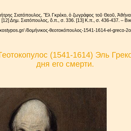
ημήτρης Σιατόπουλος, Ἒλ Γκρέκο, ὁ ζωγράφος τοῦ Θεοῦ, Ἀθήν
. [12] Δημ. Σιατόπουλος, ὅ.π., σ. 336. [13] Κ.π., σ. 436-437. – Βι
oxostypos.gr/ /δομήνικος-θεοτοκόπουλος-1541-1614-el-greco-2ο
еотокопулос (1541-1614) Эль Греко
дня его смерти.