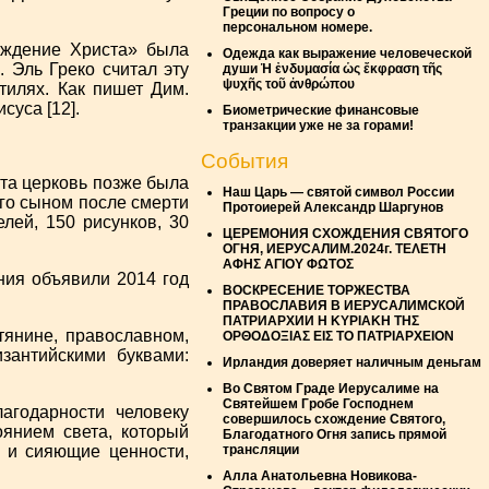
Греции по вопросу о
персональном номере.
ождение Христа» была
Одежда как выражение человеческой
 Эль Греко считал эту
души Ἡ ἐνδυμασία ὡς ἔκφραση τῆς
ψυχῆς τοῦ ἀνθρώπου
тилях. Как пишет Дим.
суса [12].
Биометрические финансовые
транзакции уже не за горами!
События
Эта церковь позже была
Наш Царь — святой символ России
его сыном после смерти
Протоиерей Александр Шаргунов
лей, 150 рисунков, 30
ЦЕРЕМОНИЯ СХОЖДЕНИЯ СВЯТОГО
ОГНЯ, ИЕРУСАЛИМ.2024г. ΤΕΛΕΤΗ
ΑΦΗΣ ΑΓΙΟΥ ΦΩΤΟΣ
ния объявили 2014 год
ВОСКРЕСЕНИЕ ТОРЖЕСТВА
ПРАВОСЛАВИЯ В ИЕРУСАЛИМСКОЙ
ПАТРИАРХИИ Η ΚΥΡΙΑΚΗ ΤΗΣ
итянине, православном,
ΟΡΘΟΔΟΞΙΑΣ ΕΙΣ ΤΟ ΠΑΤΡΙΑΡΧΕΙΟΝ
зантийскими буквами:
Ирландия доверяет наличным деньгам
Во Святом Граде Иерусалиме на
Святейшем Гробе Господнем
агодарности человеку
совершилось схождение Святого,
янием света, который
Благодатного Огня запись прямой
т и сияющие ценности,
трансляции
Алла Анатольевна Новикова-