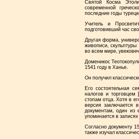
Святой Косма Этоли
современной греческ
последние годы турецк
Учитель и Просвети
подготовивший час св
Другая форма, универ
живописи, скульптуры
во всем мире, увековеч
Доменикос Теотокопуло
1541 году в Ханье.
Он получил классическ
Его состоятельная се
налогов и торговцем 
стопам отца. Хотя в е
версия заключается в
документам, один из
упоминается в записях 
Согласно документу 15
также изучал классичес