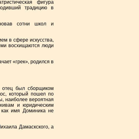
ристическая фигура
родивший традицию в
сновав сотни школ и
ем в сфере искусства,
рыми восхищаются люди
чает «грек», родился в
о отец был сборщиком
лос, который пошел по
ы, наиболее вероятная
рхивам и юридическим
 как имя Доминика не
Михаила Дамаскского, а