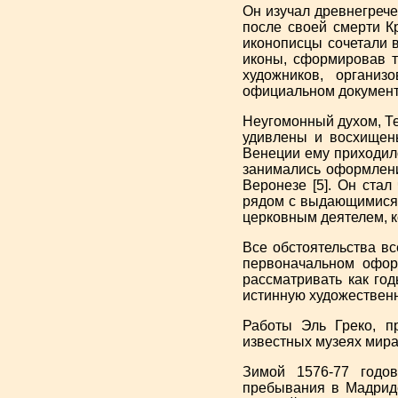
Он изучал древнегрече
после своей смерти К
иконописцы сочетали 
иконы, сформировав т
художников, органи
официальном документе
Неугомонный духом, Те
удивлены и восхищены
Венеции ему приходило
занимались оформлени
Веронезе [5]. Он ста
рядом с выдающимися 
церковным деятелем, к
Все обстоятельства вс
первоначальном офор
рассматривать как го
истинную художествен
Работы Эль Греко, п
известных музеях мира
Зимой 1576-77 годо
пребывания в Мадриде