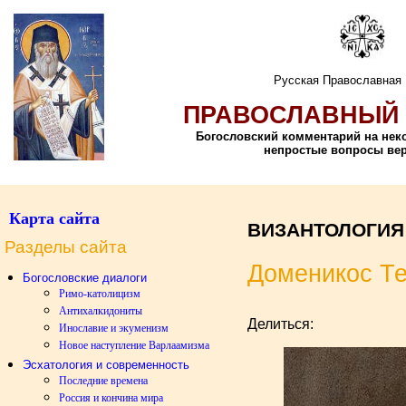
Русская Православная
ПРАВОСЛАВНЫЙ 
Богословский комментарий на не
непростые вопросы ве
Карта сайта
ВИЗАНТОЛОГИЯ
Разделы сайта
Доменикос Тео
Богословские диалоги
Римо-католицизм
Антихалкидониты
Делиться:
Инославие и экуменизм
Новое наступление Варлаамизма
Эсхатология и современность
Последние времена
Россия и кончина мира