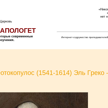
«Никог
нет 
 Церковь
АПОЛОГЕТ
которые современные
Интернет-содружество преподавателей
роучения.
токопулос (1541-1614) Эль Греко –