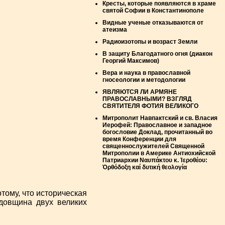
Кресты, которые появляются в храме
святой Софии в Константинополе
Видные ученые отказываются от
атеизма
Радиоизотопы и возраст Земли
В защиту Благодатного огня (диакон
Георгий Максимов)
Вера и наука в православной
гносеологии и методологии
ЯВЛЯЮТСЯ ЛИ АРМЯНЕ
ПРАВОСЛАВНЫМИ? ВЗГЛЯД
СВЯТИТЕЛЯ ФОТИЯ ВЕЛИКОГО
Митрополит Навпактский и св. Власия
Иерофей: Православное и западное
богословие Доклад, прочитанный во
время Конференции для
священнослужителей Священной
Митрополии в Америке Антиохийской
Патриархии Ναυπάκτου κ. Ἱεροθέου:
Ὀρθόδοξη καί δυτική θεολογία
отому, что историческая
одовщина двух великих