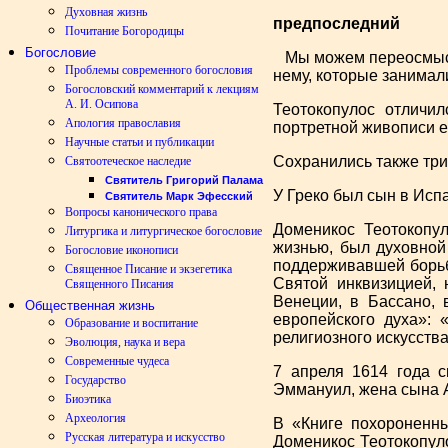
Духовная жизнь
предпоследний
Почитание Богородицы
Богословие
Мы можем переосмысли
Проблемы современного богословия
нему, которые занимали
Богословский комментарий к лекциям
А. И. Осипова
Теотокопулос отличил
Апология православия
портретной живописи е
Научные статьи и публикации
Сохранились также три
Святоотеческое наследие
Святитель Григорий Палама
У Греко был сын в Исп
Святитель Марк Эфесский
Вопросы канонического права
Доменикос Теотокопул
Литургика и литургическое богословие
жизнью, был духовной
Богословие иконописи
поддерживавшей борьб
Священное Писание и экзегетика
Святой инквизицией, 
Священного Писания
Венеции, в Бассано, 
Общественная жизнь
европейского духа»: 
Образование и воспитание
религиозного искусства
Эволюция, наука и вера
Современные чудеса
7 апреля 1614 года с
Государство
Эммануил, жена сына А
Биоэтика
Археология
В «Книге похороненных
Русская литература и искусство
Доменикос Теотокопуло