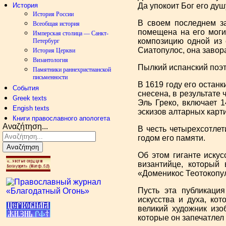
История
Да упокоит Бог его душ
История России
В своем последнем з
Всеобщая история
помещена на его могил
Имперская столица — Санкт-
композицию одной из 
Петербург
Сиатопулос, она завора
История Церкви
Византология
Пылкий испанский поэт
Памятники раннехристианской
письменности
В 1619 году его остан
События
снесена, в результате
Greek texts
Эль Греко, включает 
Engish texts
эскизов алтарных карти
Книги православного апологета
Αναζήτηση...
В честь четырехсотле
годом его памяти.
Αναζήτηση
Об этом гиганте искус
византийце, который 
«Доменикос Теотокопул
Пусть эта публикаци
искусства и духа, ко
великий художник изо
которые он запечатлел