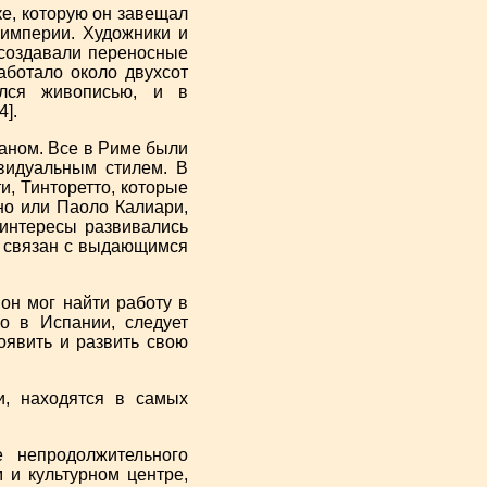
ке, которую он завещал
 империи. Художники и
 создавали переносные
аботало около двухсот
ался живописью, и в
4].
аном. Все в Риме были
видуальным стилем. В
и, Тинторетто, которые
но или Паоло Калиари,
 интересы развивались
л связан с выдающимся
он мог найти работу в
о в Испании, следует
оявить и развить свою
и, находятся в самых
 непродолжительного
 и культурном центре,