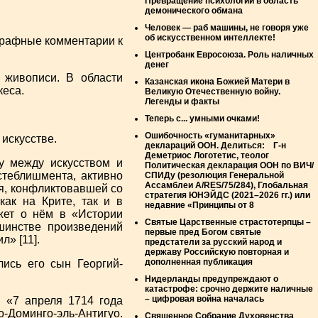
Превращение психологии в область
демонического обмана
Человек — раб машины, не говоря уже
об искусственном интеллекте!
рафные комментарии к
Центробанк Евросоюза. Роль наличных
денег
 живописи. В области
Казанская икона Божией Матери в
кеса.
Великую Отечественную войну.
Легенды и факты
Теперь с... умными очками!
Ошибочность «гуманитарных»
 искусстве.
деклараций ООН. Делиться: Г-н
Деметриос Логотетис, теолог
у между искусством и
Политическая декларация ООН по ВИЧ/
теблишмента, активно
СПИДу (резолюция Генеральной
Ассамблеи A/RES/75/284), Глобальная
я, конфликтовавшей со
стратегия ЮНЭЙДС (2021–2026 гг.) или
ак на Крите, так и в
недавние «Принципы от 8
жет о нём в «Истории
Святые Царственные страстотерпцы –
шинстве произведений
первые пред Богом святые
л» [11].
предстатели за русский народ и
державу Российскую повторная и
дополненная публикация
ись его сын Георгий-
Нидерланды предупреждают о
катастрофе: срочно держите наличные
– цифровая война началась
: «7 апреля 1714 года
-Доминго-эль-Антигуо.
Священное Собрание Духовенства