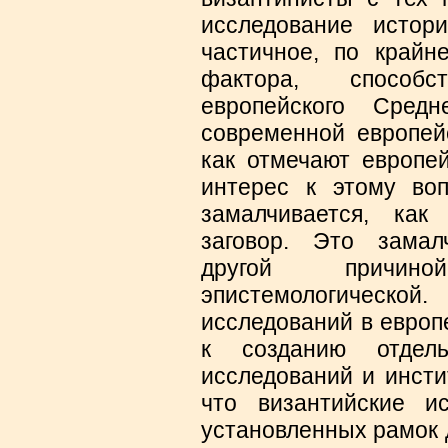
исследование истор
частичное, по крайн
фактора, способс
европейского Средн
современной европей
как отмечают европе
интерес к этому воп
замалчивается, как
заговор. Это замал
другой причино
эпистемологической
исследований в европ
к созданию отдель
исследований и инсти
что византийские и
установленных рамок 