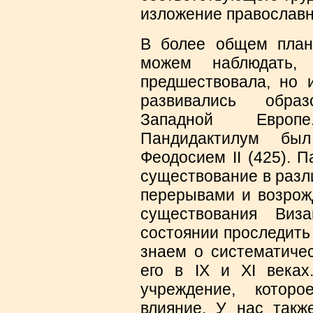
изложение православн
В более общем план
можем наблюдать,
предшествовала, но 
развивались обра
Западной Европ
Пандидактилум бы
Феодосием II (425). 
существование в разл
перерывами и возрож
существования Виз
состоянии проследить 
знаем о систематичес
его в IX и XI веках
учреждение, котор
влияние. У нас такж