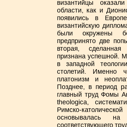
византийцы оказал
области, как и Диони
появились в Европ
византийскую диплом
были окружены б
предпринято две попы
вторая, сделанная
признана успешной. 
в западной теолог
столетий. Именно ч
платонизм и неопла
Позднее, в период ра
главный труд Фомы А
theologica, система
Римско-католиче
основывалась на 
соответствующего тру