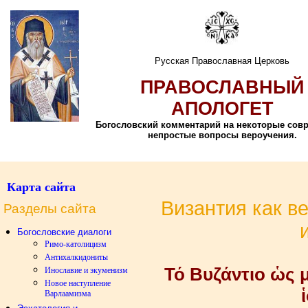
Русская Православная Церковь
ПРАВОСЛАВНЫЙ
АПОЛОГЕТ
Богословский комментарий на некоторые сов
непростые вопросы вероучения.
Карта сайта
Византия как в
Разделы сайта
Богословские диалоги
Римо-католицизм
Антихалкидониты
Τό Βυζάντιο ὡς 
Инославие и экуменизм
Новое наступление
Варлаамизма