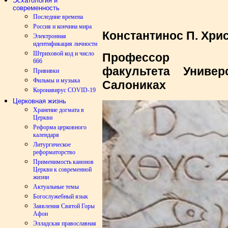
Эсхатология и
современность
Последние времена
Россия и кончина мира
Константинос П. Хри
Электронная
идентификация личности
Штриховой код и число
Профессор
666
факультета Универ
Прививки
Фильмы и музыка
Салониках
Коронавирус COVID-19
Церковная жизнь
Хранение догмата в
Церкви
Реформа церковного
календаря
Литургическое
реформаторство
Применимость канонов
Церкви к современной
жизни
Актуальные темы
Богослужебный язык
Заявления Святой Горы
Афон
Элладская православная