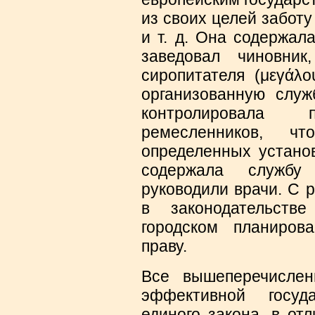
из своих целей забот
и т. д. Она содержал
заведовал чиновник
сиропитателя (
μεγάλο
организованную служ
контролировала
ремесленников, 
определенных устано
содержала службу 
руководили врачи. С 
в законодательств
городском планирова
праву.
Все вышеперечисле
эффективной госуд
единого закона, в от