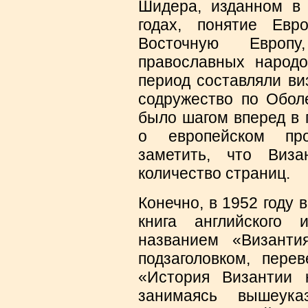
Шидера, изданном в 
годах, понятие Ев
Восточную Европ
православных народо
период составляли ви
содружество по Оболе
было шагом вперед в 
о европейском про
заметить, что Виз
количество страниц.
Конечно, в 1952 году
книга английского
названием «Визант
подзаголовком, пере
«История Византии 
занимаясь вышеука