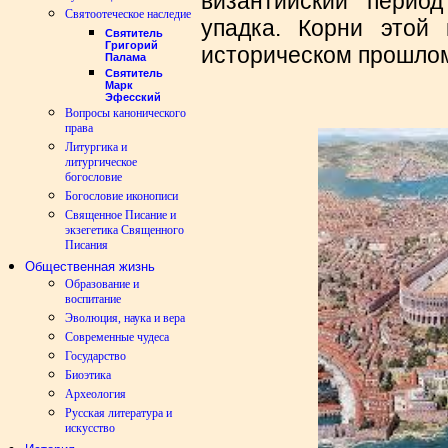
византийский перио
Святоотеческое наследие
упадка. Корни этой 
Святитель
Григорий
историческом прошло
Палама
Святитель
Марк
Эфесский
Вопросы канонического
права
Литургика и
литургическое
богословие
Богословие иконописи
Священное Писание и
экзегетика Священного
Писания
Общественная жизнь
Образование и
воспитание
Эволюция, наука и вера
Современные чудеса
Государство
Биоэтика
Археология
Русская литература и
искусство