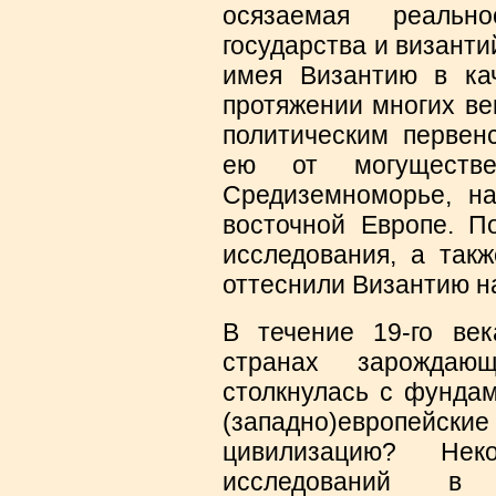
осязаемая реально
государства и византи
имея Византию в ка
протяжении многих ве
политическим первен
ею от могуществ
Средиземноморье, н
восточной Европе. П
исследования, а такж
оттеснили Византию н
В течение 19-го ве
странах зарождающ
столкнулась с фундам
(западно)европейс
цивилизацию? Нек
исследований в 