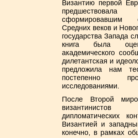
Византию первой Евр
предшествовал
сформировавшим е
Средних веков и Новог
государства Запада с
книга была оце
академического сообщ
дилетантская и идеоло
предложила нам те
постепенно про
исследованиями.
После Второй миро
византинистов 
дипломатических ко
Византией и западны
конечно, в рамках об