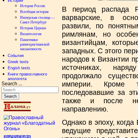
История
История России
В период распада 
Всеобщая история
варварские, в осн
Имперская столица —
Санкт-Петербург
развили, по понятны
История Церкви
римлянам, но особе
Византология
Памятники
византийцам, котор
раннехристианской
письменности
западных. С этого пе
События
народов к Византии п
Greek texts
источниках, наря
Engish texts
Книги православного
продолжало существ
апологета
империи. Кроме т
Search ...
последовавшие за эти
Search
также и после нег
направлению.
Однако в эпоху, когда
ведущие представит