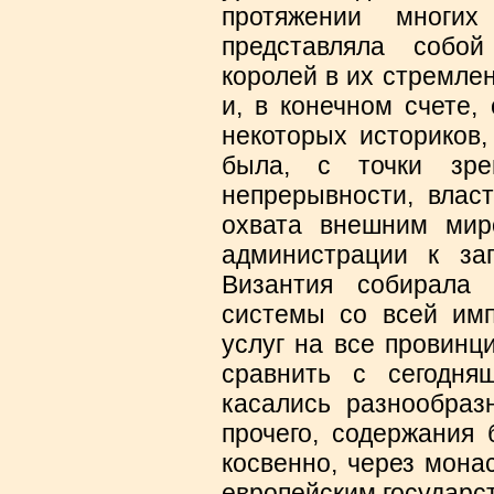
протяжении многих
представляла собо
королей в их стремле
и, в конечном счете,
некоторых историков,
была, с точки зре
непрерывности, влас
охвата внешним мир
администрации к за
Византия собирала
системы со всей имп
услуг на все провинц
сравнить с сегодня
касались разнообраз
прочего, содержания 
косвенно, через мона
европейским государс