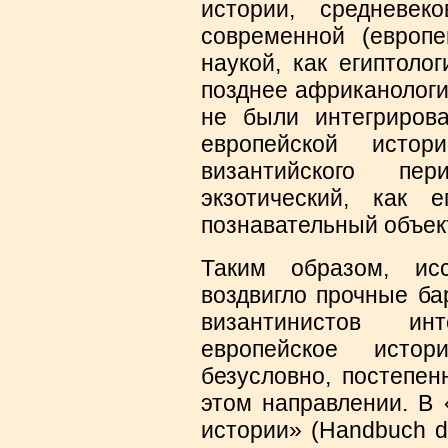
истории, средневеко
современной (европе
наукой, как египтолог
позднее африканология
не были интегриров
европейской истор
византийского пер
экзотический, как е
познавательный объект
Таким образом, исс
воздвигло прочные ба
византинистов ин
европейское истор
безусловно, постепен
этом направлении. В 
истории» (Handbuch de