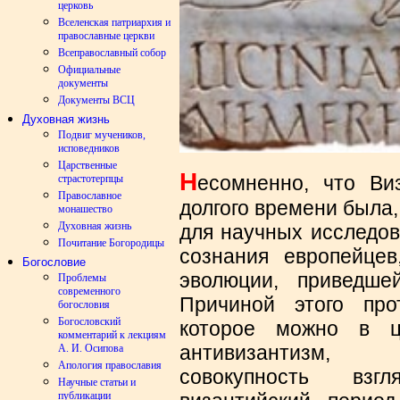
церковь
Вселенская патриархия и
православные церкви
Всеправославный собор
Официальные
документы
Документы ВСЦ
Духовная жизнь
Подвиг мучеников,
исповедников
Царственные
Н
есомненно, что Ви
страстотерпцы
Православное
долгого времени была, 
монашество
Духовная жизнь
для научных исследов
Почитание Богородицы
сознания европейце
Богословие
эволюции, приведш
Проблемы
современного
Причиной этого про
богословия
Богословский
которое можно в ц
комментарий к лекциям
антивизантизм,
А. И. Осипова
Апология православия
совокупность взг
Научные статьи и
публикации