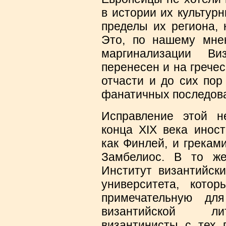
в истории их культур
пределы их региона, 
Это, по нашему мне
маргинализации Ви
перенесен и на гречес
отчасти и до сих пор
фанатичных последова
Исправление этой н
конца XIX века инос
как Финлей, и грекам
Замбелиос. В то ж
Институт византийск
университета, кот
примечательную дл
византийской ли
византинисты с тех 