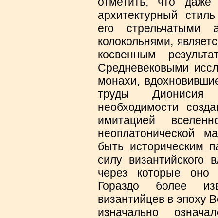
отметить, что даже 
архитектурный стиль
его стрельчатыми 
колокольнями, являетс
косвенным результа
Средневековыми иссл
монахи, вдохновившие
труды Дионисия
необходимости созд
имитацией вселен
неоплатонической м
быть историческим п
силу византийского 
через которые оно 
Гораздо более из
византийцев в эпоху В
изначально означа