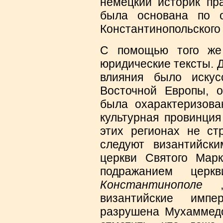
немецкий историк пр
была основана по 
Константинопольского
С помощью того же
юридические тексты. 
влияния было искус
Восточной Европы, 
была охарактеризова
культурная провинция
этих регионах не стр
следуют византийски
церкви Святого Мар
подражанием цер
Константинополе
, 
византийские имп
разрушена Мухаммедо