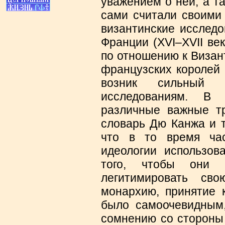
уважением о ней, а т
сами считали своими 
византинские исследо
Франции (XVI–XVII ве
по отношению к Визан
французских королей 
возник сильный 
исследованиям. В
различные важные тр
словарь Дю Канжа и т
что в то время час
идеологии использов
того, чтобы они м
легитимировать св
монархию, принятие 
было самоочевидным,
сомнению со стороны 