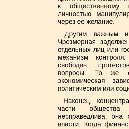
к общественному п
личностью манипули
через ее желание.
Другим важным инс
Чрезмерная задолже
отдельных лиц или го
механизм контроля
свободен протесто
вопросы. То же с
экономическая зав
политическим или соц
Наконец, концентра
части общества
несправедлива; она 
власти. Когда финан