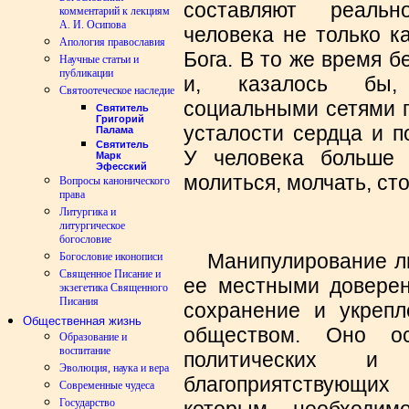
составляют реальн
комментарий к лекциям
А. И. Осипова
человека не только к
Апология православия
Бога. В то же время 
Научные статьи и
публикации
и, казалось бы, 
Святоотеческое наследие
социальными сетями п
Святитель
Григорий
усталости сердца и п
Палама
Святитель
У человека больше 
Марк
Эфесский
молиться, молчать, ст
Вопросы канонического
права
Литургика и
литургическое
богословие
Манипулирование лю
Богословие иконописи
Священное Писание и
ее местными довере
экзегетика Священного
Писания
сохранение и укрепл
Общественная жизнь
обществом. Оно ос
Образование и
воспитание
политических и 
Эволюция, наука и вера
благоприятствующ
Современные чудеса
Государство