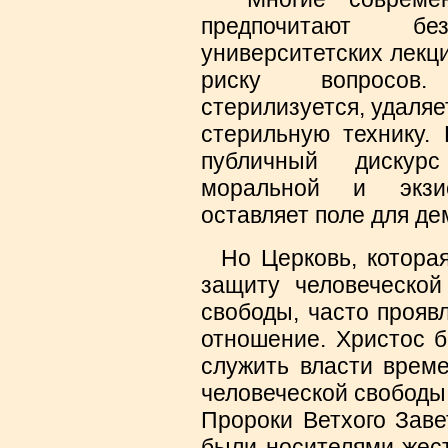
предпочитают без
университетских лекц
риску вопросов
стерилизуется, удаляе
стерильную технику. 
публичный дискур
моральной и экзис
оставляет поле для де
Но Церковь, которая
защиту человеческой
свободы, часто прояв
отношение. Христос б
служить власти време
человеческой свободы 
Пророки Ветхого Заве
были носителями жест