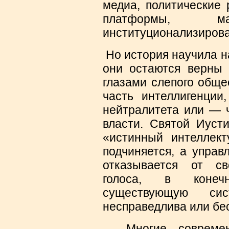
медиа, политические 
платформы, ман
институционализирова
Но история научила н
они остаются верны
глазами слепого обще
часть интеллигенции
нейтралитета или — 
власти. Святой Иусти
«истинный интеллек
подчиняется, а управ
отказывается от с
голоса, в конеч
существующую си
несправедлива или бе
Многие современ