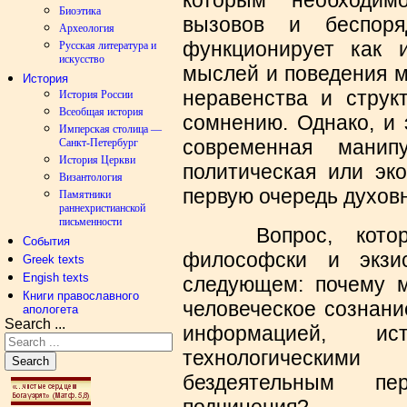
которым необходим
Биоэтика
вызовов и беспор
Археология
функционирует как 
Русская литература и
искусство
мыслей и поведения м
История
неравенства и струк
История России
Всеобщая история
сомнению. Однако, и 
Имперская столица —
современная манип
Санкт-Петербург
История Церкви
политическая или эко
Византология
первую очередь духов
Памятники
раннехристианской
письменности
Вопрос, который
События
философски и экзис
Greek texts
Engish texts
следующем: почему 
Книги православного
человеческое сознани
апологета
Search ...
информацией, и
технологическими
Search
бездеятельным пе