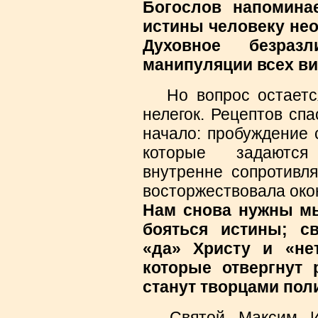
Богослов напомина
истины человеку не
Духовное безраз
манипуляции всех ви
Но вопрос остается
нелегок. Рецептов спа
начало: пробуждение 
которые задаются
внутренне сопротивля
восторжествовала око
Нам снова нужны мы
бояться истины; с
«да» Христу и «не
которые отвергнут
станут творцами пол
Святой Максим Исп