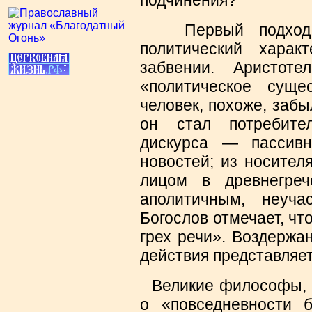
подчинения?
Первый подход ка
политический харак
забвении. Аристот
«политическое суще
человек, похоже, забы
он стал потребите
дискурса — пассив
новостей; из носител
лицом в древнегреч
аполитичным, неуча
Богослов отмечает, чт
грех речи». Воздержа
действия представляет
Великие философы, та
о «повседневности б