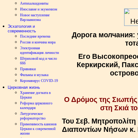
Антихалкидониты
Инославие и экуменизм
Новое наступление
Варлаамизма
Эсхатология и
современность
Дорога молчания: 
Последние времена
тот
Россия и кончина мира
Электронная
идентификация личности
Его Высокопрео
Штриховой код и число
Керкирский, Пак
666
Прививки
острово
Фильмы и музыка
Коронавирус COVID-19
Церковная жизнь
Хранение догмата в
Церкви
Ο Δρόμος της Σιωπής
Реформа церковного
στη Σκιά τ
календаря
Литургическое
реформаторство
Του Σεβ. Μητροπολίτη
Применимость канонов
Διαποντίων Νήσων κ.
Церкви к современной
жизни