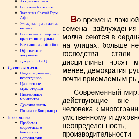
Актуальные темы
Богослужебный язык
Заявления Святой Горы
В
Афон
о времена ложной
Элладская православная
семена заблуждения
церковь
Вселенская патриархия и
молча сеются в сердц
православные церкви
на улицах, больше не
Всеправославный собор
Официальные
господства стали
документы
дисциплины носят м
Документы ВСЦ
Духовная жизнь
менее, демократия ру
Подвиг мучеников,
почти приемлемым ры
исповедников
Царственные
страстотерпцы
Современный мир, в
Православное
действующие вне э
монашество
Духовная жизнь
человека к многогран
Почитание Богородицы
умственному и духовн
Богословие
Проблемы
неопределенно
современного
богословия
производительнос
Богословский