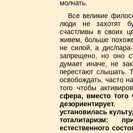
молчать.
Все великие филосо
люди не захотят бу
счастливы в своих ц
живем, больше похоже
не силой, а дис/пар
запрещено, но оно с
думает иначе, не за
перестают слышать. Т
освобождать, часто н
того чтобы активиров
сфера, вместо того 
дезориентирует
установилась культу
тоталитаризм: п
естественного сост