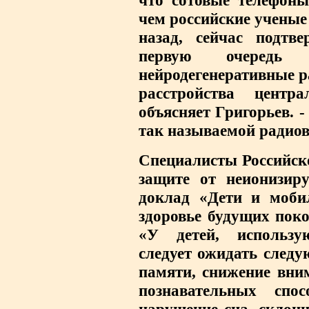
что сотовые телефоны
чем российские ученые
назад, сейчас подтве
первую очередь 
нейродегенеративные 
расстройства центр
объясняет Григорьев. -
так называемой радиов
Специалисты Российск
защите от неионизир
доклад «Дети и моби
здоровье будущих поко
«
У детей, использу
следует ожидать следу
памяти, снижение вни
познавательных спосо