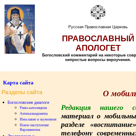
Русская Православная Церковь
ПРАВОСЛАВНЫЙ
АПОЛОГЕТ
Богословский комментарий на некоторые сов
непростые вопросы вероучения.
Карта сайта
Разделы сайта
О мобил
Богословские диалоги
Редакция нашего с
Римо-католицизм
Антихалкидониты
материал о мобильны
Инославие и экуменизм
разделе «воспитание
Новое наступление
Варлаамизма
телефону современны