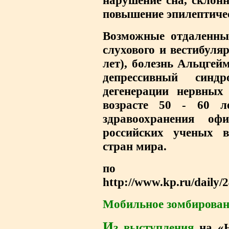
нарушение сна, склон
повышение эпилептичес
Возможные отдаленные
слухового и вестибул
лет)
, болезнь Альцгей
депрессивный синд
дегенерации нервных 
возрасте 50 - 60 ле
здравоохранения оф
российских ученых в
стран мира.
по ма
http://www.kp.ru/daily/
Мобильное зомбирован
И
з выступления
на «Н