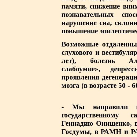
памяти, снижение вни
познавательных спосо
нарушение сна, склон
повышение эпилептичес
Возможные отдаленные
слухового и вестибуляр
лет), болезнь Аль
слабоумие», депре
проявления дегенерац
мозга (в возрасте 50 - 6
- Мы направили н
государственному 
Геннадию Онищенко, в
Госдумы, в РАМН и РА