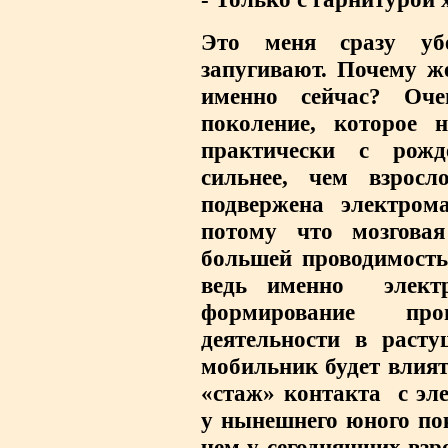
Это меня сразу уб
запугивают. Почему ж
именно сейчас? Оче
поколение, которое 
практически с рож
сильнее, чем взросл
подвержена электром
потому что мозгова
большей проводимость
ведь именно
электр
формирование пр
деятельности в раст
мобильник будет влият
«стаж» контакта
с эл
у нынешнего юного по
чем у сегодняшних взр