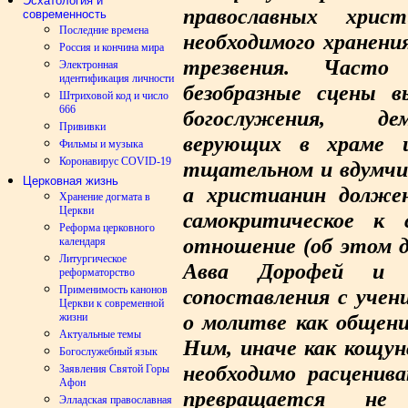
Эсхатология и
православных хрис
современность
Последние времена
необходимого хранени
Россия и кончина мира
трезвения. Част
Электронная
идентификация личности
безобразные сцены в
Штриховой код и число
666
богослужения, де
Прививки
верующих в храме 
Фильмы и музыка
Коронавирус COVID-19
тщательном и вдумчив
Церковная жизнь
а христианин долже
Хранение догмата в
Церкви
самокритическое к
Реформа церковного
отношение (об этом 
календаря
Литургическое
Авва Дорофей и п
реформаторство
Применимость канонов
сопоставления с учен
Церкви к современной
о молитве как общени
жизни
Актуальные темы
Ним, иначе как кощу
Богослужебный язык
необходимо расценива
Заявления Святой Горы
Афон
превращается не
Элладская православная