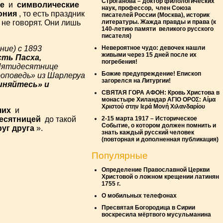
Строганова – доктор филологических
е
и
символические
наук, профессор, член Союза
ония
, то есть праздник
писателей России (Москва), историк
литературы. Жажда правды и права (к
не говорят. Они лишь
140-летию памяти великого русского
писателя)
Невероятное чудо: девочек нашли
ние) с 1893
живыми через 15 дней после их
сть Пасха,
погребения!
 Пятидесятнице
Божие предупреждение! Епископ
оповедь» из Шарлеруа
загорелся на Литургии!
иняйтесь» и
СВЯТАЯ ГОРА АФОН: Кровь Христова в
монастыре Хиландар ΑΓΙΟ ΟΡΟΣ: Αίμα
Χριστού στην Ιερά Μονή Χιλανδαρίου
чих
и
2-15 марта 1917 – Историческое
есятницей
до такой
Событие, о котором должен помнить и
уг друга
».
знать каждый русский человек
(повторная и дополненная публикация)
Популярные
Oпределение Православной Церкви
Христовой о ложном крещении латинян
1755 г.
О мобильных телефонах
Пресвятая Богородица в Сирии
воскресила мёртвого мусульманина