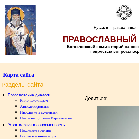
Русская Православная
ПРАВОСЛАВНЫЙ 
Богословский комментарий на не
непростые вопросы ве
Карта сайта
Разделы сайта
Богословские диалоги
Делиться:
Римо-католицизм
Антихалкидониты
Инославие и экуменизм
Новое наступление Варлаамизма
Эсхатология и современность
Последние времена
Россия и кончина мира