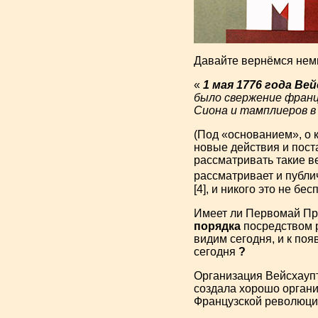
Давайте вернёмся немн
«
1 мая 1776 года В
было свержение франц
Сиона и тамплиеров 
(Под «основанием», о 
новые действия и пос
рассматривать такие в
рассматривает и публи
[4], и никого это не бе
Имеет ли Первомай 
порядка
посредством р
видим сегодня, и к по
сегодня
?
Организация Вейсхау
создала хорошо органи
Французской революции