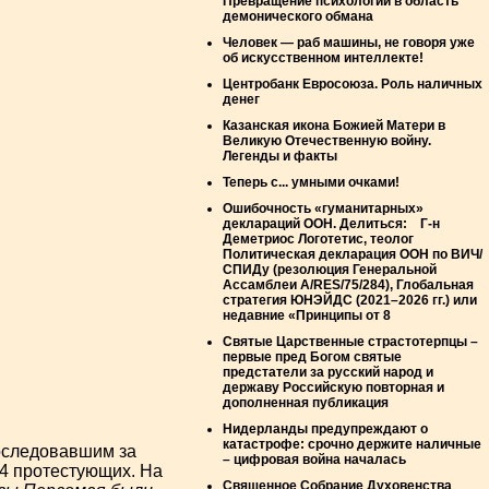
Превращение психологии в область
демонического обмана
Человек — раб машины, не говоря уже
об искусственном интеллекте!
Центробанк Евросоюза. Роль наличных
денег
Казанская икона Божией Матери в
Великую Отечественную войну.
Легенды и факты
Теперь с... умными очками!
Ошибочность «гуманитарных»
деклараций ООН. Делиться: Г-н
Деметриос Логотетис, теолог
Политическая декларация ООН по ВИЧ/
СПИДу (резолюция Генеральной
Ассамблеи A/RES/75/284), Глобальная
стратегия ЮНЭЙДС (2021–2026 гг.) или
недавние «Принципы от 8
Святые Царственные страстотерпцы –
первые пред Богом святые
предстатели за русский народ и
державу Российскую повторная и
дополненная публикация
Нидерланды предупреждают о
катастрофе: срочно держите наличные
последовавшим за
– цифровая война началась
 4 протестующих. На
Священное Собрание Духовенства