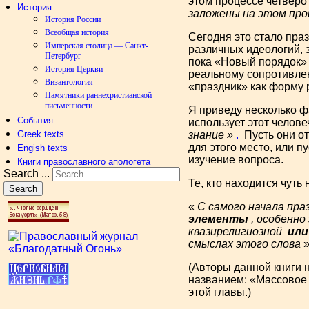
этом процессе четверо
История
заложены на этом про
История России
Всеобщая история
Сегодня это стало пра
Имперская столица — Санкт-
различных идеологий, з
Петербург
пока «Новый порядок» 
История Церкви
реальному сопротивлен
Византология
«праздник» как форму 
Памятники раннехристианской
письменности
Я приведу несколько ф
События
использует этот челов
Greek texts
знание »
.
Пусть они от
для этого место, или пу
Engish texts
изучение вопроса.
Книги православного апологета
Search ...
Те, кто находится чут
Search
«
С самого начала пра
элементы
, особенно
квазирелигиозной
ил
смыслах этого слова
»
(Авторы данной книги 
названием: «Массовое 
этой главы.)