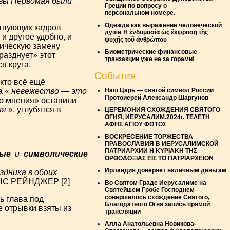
вы Первомая были
Греции по вопросу о
персональном номере.
Одежда как выражение человеческой
ствующих кадров
души Ἡ ἐνδυμασία ὡς ἔκφραση τῆς
и другое удобно, и
ψυχῆς τοῦ ἀνθρώπου
тическую замену
Биометрические финансовые
разднует» этот
транзакции уже не за горами!
я круга.
События
 кто всё ещё
Наш Царь — святой символ России
а «
невежество — это
Протоиерей Александр Шаргунов
го мнения» оставили
ия
», углубятся в
ЦЕРЕМОНИЯ СХОЖДЕНИЯ СВЯТОГО
ОГНЯ, ИЕРУСАЛИМ.2024г. ΤΕΛΕΤΗ
ΑΦΗΣ ΑΓΙΟΥ ΦΩΤΟΣ
ВОСКРЕСЕНИЕ ТОРЖЕСТВА
ПРАВОСЛАВИЯ В ИЕРУСАЛИМСКОЙ
ПАТРИАРХИИ Η ΚΥΡΙΑΚΗ ΤΗΣ
ые
и
символические
ΟΡΘΟΔΟΞΙΑΣ ΕΙΣ ΤΟ ΠΑΤΡΙΑΡΧΕΙΟΝ
Ирландия доверяет наличным деньгам
аздника в обоих
С РЕЙНДЖЕР [2]
Во Святом Граде Иерусалиме на
Святейшем Гробе Господнем
совершилось схождение Святого,
ь глава под
Благодатного Огня запись прямой
 отрывки взяты из
трансляции
Алла Анатольевна Новикова-