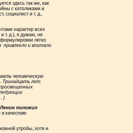
тся здесь так же, как
йны с католиками и
 социалист и т. д.,
тами характер всех
т. д.), я думаю, не
 формулировки легко
я
привлекло и впитало
вать человеческую
и. Тринадцать лет
0 просвещенных
следующих
а
.
)
а Ленин положил
я в качестве
овной утробы, хотя и