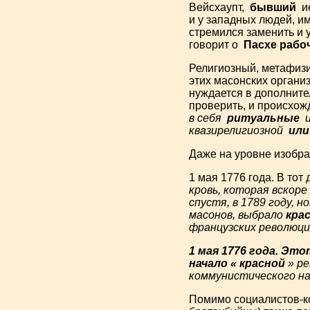
Вейсхаупт,
бывший
ие
и у западных людей, и
стремился заменить и у
говорит о
Пасхе рабо
Религиозный, метафиз
этих масонских организ
нуждается в дополнит
проверить, и происхож
в себя
ритуальные
квазирелигиозной
ил
Даже на уровне изобра
1 мая 1776 года. В то
кровь, которая вскор
спустя, в 1789 году, 
масонов, выбрало
кра
французских революци
1 мая 1776 года. Эт
начало « красной
» р
коммунистического на
Помимо социалистов-ко