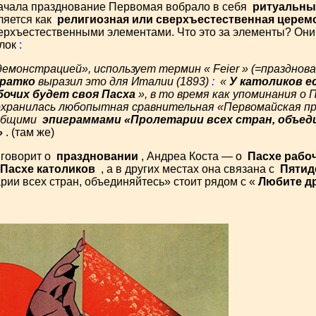
 начала празднование Первомая вобрало в себя
ритуальны
ляется как
религиозная или сверхъестественная церем
ерхъестественными элементами. Что это за элементы? Они 
ылок
:
демонстрацией», использует термин «
Feier
» (=празднова
кратко
выразил это для Италии (1893)
:
«
У католиков е
бочих будет своя Пасха
», в то время как упоминания о
хранилась любопытная сравнительная «Первомайская пр
с общими
эпиграммами «Пролетарии всех стран, объед
»
. (там же)
 говорит о
праздновании
, Андреа Коста — о
Пасхе рабо
Пасхе католиков
, а в других местах она связана с
Пятид
ии всех стран, объединяйтесь» стоит рядом с «
Любите др