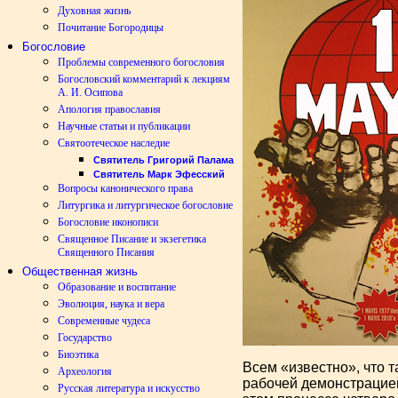
Духовная жизнь
Почитание Богородицы
Богословие
Проблемы современного богословия
Богословский комментарий к лекциям
А. И. Осипова
Апология православия
Научные статьи и публикации
Святоотеческое наследие
Святитель Григорий Палама
Святитель Марк Эфесский
Вопросы канонического права
Литургика и литургическое богословие
Богословие иконописи
Священное Писание и экзегетика
Священного Писания
Общественная жизнь
Образование и воспитание
Эволюция, наука и вера
Современные чудеса
Государство
Биоэтика
Всем «известно», что 
Археология
рабочей демонстрацией
Русская литература и искусство