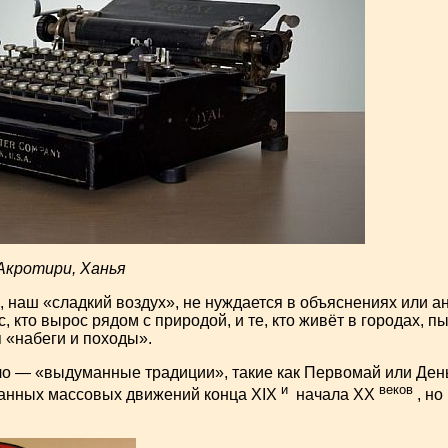
кротири, Ханья
 наш «сладкий воздух», не нуждается в объяснениях или а
с, кто вырос рядом с природой, и те, кто живёт в городах, п
 «набеги и походы».
ло — «выдуманные традиции», такие как Первомай или День
и
веков
ванных массовых движений конца XIX
начала XX
, но