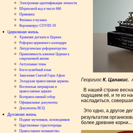
Электронная идентификация личности
Штриховой код и число 666
Прививки
Фильмы и музыка
Коронавирус COVID-19
Церковная жизнь
Хранение догмата в Церкви
Реформа церковного календаря
Литургическое реформаторство
Применимость канонов Церкви к
современной жизни
Актуальные темы
Богослужебный язык
Заявления Святой Горы Афон
Георгиос
К. Цанакис.
А
Элладская православная церковь
Вселенская патриархия и
В нашей стране весна,
православные церкви
ощущаем её, и те из на
Всеправославный собор
насладиться, совершая
Официальные документы
Документы ВСЦ
Это одно, а другое де
Духовная жизнь
результатом организо
Подвиг мучеников, исповедников
более древние корни...
Царственные страстотерпцы
Православное монашество