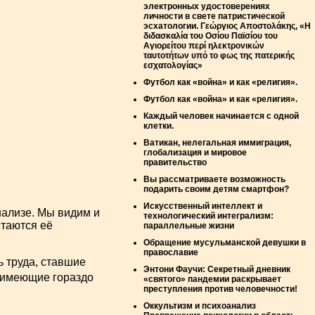
электронных удостоверениях
личности в свете патристической
эсхатологии. Γεώργιος Αποστολάκης, «Η
διδασκαλία του Οσίου Παϊσίου του
Αγιορείτου περί ηλεκτρονικών
ταυτοτήτων υπό το φως της πατερικής
εσχατολογίας»
Футбол как «война» и как «религия».
Футбол как «война» и как «религия».
Каждый человек начинается с одной
клетки.
Ватикан, нелегальная иммиграция,
глобализация и мировое
правительство
Вы рассматриваете возможность
подарить своим детям смартфон?
Искусственный интеллект и
нализе. Мы видим и
технологический интегрализм:
ытаются её
параллельные жизни
Обращение мусульманской девушки в
православие
 труда, ставшие
Энтони Фаучи: Секретный дневник
 имеющие гораздо
«святого» пандемии раскрывает
преступления против человечности!
Оккультизм и психоанализ