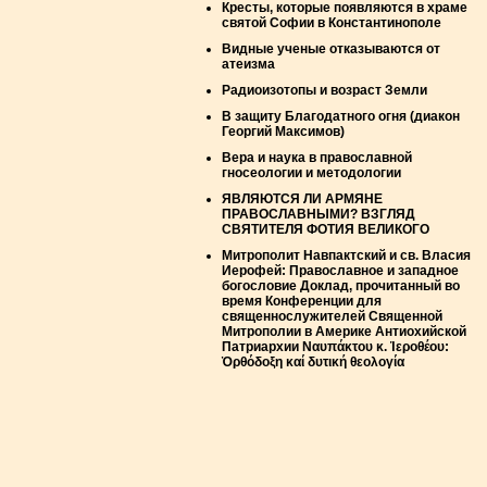
Кресты, которые появляются в храме
святой Софии в Константинополе
Видные ученые отказываются от
атеизма
Радиоизотопы и возраст Земли
В защиту Благодатного огня (диакон
Георгий Максимов)
Вера и наука в православной
гносеологии и методологии
ЯВЛЯЮТСЯ ЛИ АРМЯНЕ
ПРАВОСЛАВНЫМИ? ВЗГЛЯД
СВЯТИТЕЛЯ ФОТИЯ ВЕЛИКОГО
Митрополит Навпактский и св. Власия
Иерофей: Православное и западное
богословие Доклад, прочитанный во
время Конференции для
священнослужителей Священной
Митрополии в Америке Антиохийской
Патриархии Ναυπάκτου κ. Ἱεροθέου:
Ὀρθόδοξη καί δυτική θεολογία