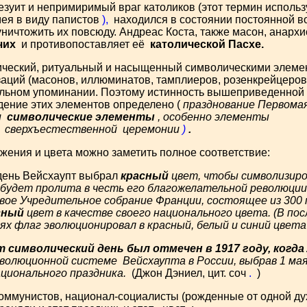
зуит и непримиримый враг католиков (этот термин используе
мея в виду папистов
),
находился в состоянии постоянной во
ничтожить их повсюду. Андреас Коста, также масон, анархист,
чих
и противопоставляет её
католической Пасхе.
ический, ритуальный и насыщенный символическими элемен
аций (масонов, иллюминатов, тамплиеров, розенкрейцеров и 
ельном упоминании. Поэтому истинность вышеприведенной
дение этих элементов определено (
празднование Первома
и
символические элементы
, особенно элементы
и
сверхъестественной церемонии
)
.
жения и цвета можно заметить полное соответствие:
т день Вейсхаупт выбрал
красный
цвет,
чтобы символизиро
е будет пролита в честь его благожелательной революци
новое Учредительное собрание Франции, состоящее из 30
сный
цвет в качестве своего национального цвета. (В по
ях флаг эволюционировал в красный, белый и синий цвет
от символический день был отмечен в 1917 году, когд
еволюционной системе Вейсхаупта
в России, выбрав 1 ма
ционального праздника.
(Джон Дэниел, цит. соч
.
)
ммунистов, национал-социалисты (рожденные от одной дух