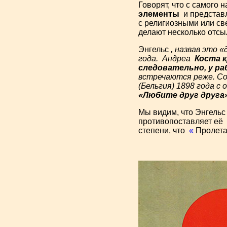
Говорят, что с самого
элементы
и представ
с религиозными или св
делают несколько отс
Энгельс
,
назвав это «
года.
Андреа
Коста
следовательно, у ра
встречаются реже. Со
(Бельгия) 1898 года 
«Любите друг друга
Мы видим, что Энгельс
противопоставляет её
степени, что
«
Пролетар