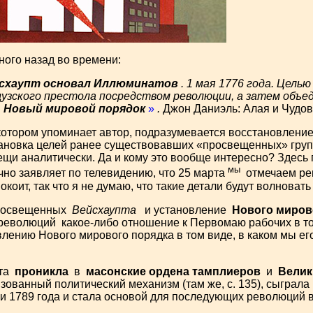
ого назад во времени:
ейсхаупт основал Иллюминатов
. 1 мая 1776 года. Цель
узского престола посредством революции, а затем объ
в
Новый мировой порядок
»
.
Джон Даниэль: Алая и Чудовищ
котором упоминает автор, подразумевается восстановлени
тановка целей ранее существовавших «просвещенных» груп
ещи аналитически. Да и кому это вообще интересно? Здесь
мы
чно заявляет по телевидению, что 25 марта
отмечаем рев
спокоит, так что я не думаю, что такие детали будут волноват
Просвещенных
Вейсхаупта
и установление
Нового миров
еволюций какое-либо отношение к Первомаю рабочих в том
явлению Нового мирового порядка в том виде, в каком мы е
пта
проникла
в
масонские ордена тамплиеров
и
Велик
зованный политический механизм (там же, с. 135), сыграла
 1789 года и стала основой для последующих революций в