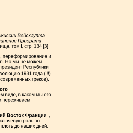
ю миссии Вейсхаупта
единение Приората
е, том I, стр. 134 [3]
е, переформирование и
п. Но мы не можем
 президент Республики
олюцию 1981 года (!!!)
ь современных греков).
ого
 виде, в каком мы его
го переживаем
ий Восток Франции
,
 ключевую роль во
плоть до наших дней.