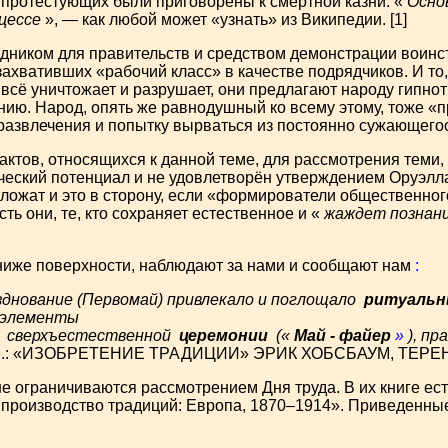
 протестующих были приговорены к смертной казни. «
Осно
цессе
», — как любой может «узнать» из Википедии. [1]
здником для правительств и средством демонстрации воин
ахвативших «рабочий класс» в качестве подрядчиков. И то, 
всё уничтожает и разрушает, они предлагают народу гипно
ию. Народ, опять же равнодушный ко всему этому, тоже «п
развлечения и попытку вырваться из постоянно сужающегос
актов, относящихся к данной теме, для рассмотрения теми,
еческий потенциал и не удовлетворён утверждением
Оруэлл
ложат и это в сторону, если «формирователи общественно
сть они, те, кто сохраняет естественное и «
жаждет познан
ь ниже поверхности, наблюдают за нами и сообщают нам
:
зднование (Первомай) привлекало и поглощало
ритуальн
 элементы
и
сверхъестественной
церемонии
(«
Май
-
файер
»
), пр
.: «ИЗОБРЕТЕНИЕ ТРАДИЦИИ» ЭРИК ХОБСБАУМ, ТЕРЕН
не ограничиваются рассмотрением Дня труда. В их книге ест
производство традиций: Европа, 1870–1914». Приведенные