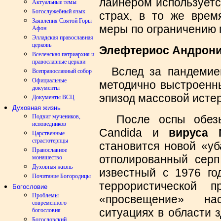
лайнером используетс
Актуальные темы
Богослужебный язык
страх, в то же время
Заявления Святой Горы
меры по ограничению 
Афон
Элладская православная
церковь
Элефтериос Андрон
Вселенская патриархия и
православные церкви
Вслед за пандемией
Всеправославный собор
Официальные
методично выстроенны
документы
эпизод массовой исте
Документы ВСЦ
Духовная жизнь
Подвиг мучеников,
После оспы обезьян
исповедников
Candida и
вируса 
Царственные
страстотерпцы
становится новой «уб
Православное
отполированный серп
монашество
Духовная жизнь
известный с 1976 го
Почитание Богородицы
террористической п
Богословие
Проблемы
«просвещение» на
современного
ситуациях в области
богословия
Богословский