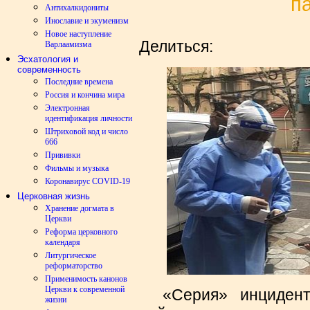
п
Антихалкидониты
Инославие и экуменизм
Новое наступление
Делиться:
Варлаамизма
Эсхатология и
современность
Последние времена
Россия и кончина мира
Электронная
идентификация личности
Штриховой код и число
666
Прививки
Фильмы и музыка
Коронавирус COVID-19
Церковная жизнь
Хранение догмата в
Церкви
Реформа церковного
календаря
Литургическое
реформаторство
Применимость канонов
Церкви к современной
«Серия» инциденто
жизни