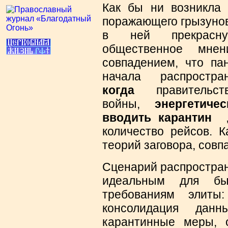
Как бы ни возникла 
поражающего грызунов
в ней прекрасну
общественное мнен
совпадением, что па
начала распрос
когда
правительств
войны,
энергетиче
вводить карантин
, 
количество рейсов. К
теорий заговора, совп
Сценарий распростран
идеальным для быс
требованиям элиты
консолидация данн
карантинные меры, 