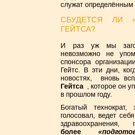
служат определённым 
СБУДЕТСЯ ЛИ «
ГЕЙТСА?
И раз уж мы заго
невозможно не упом
спонсора организац
Гейтс. В эти дни, ко
новостях, вновь в
Гейтса
, которое он у
в прошлом году.
Богатый технократ,
голосовал, ведет себ
здравоохранен
более
«подгото