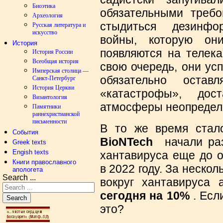
Биоэтика
обязательными требо
Археология
стыдиться дезинфо
Русская литература и
искусство
войны, которую он
История
появляются на телека
История России
Всеобщая история
свою очередь, они ус
Имперская столица —
обязательно остав
Санкт-Петербург
История Церкви
«катастрофы», дос
Византология
атмосферы неопредел
Памятники
раннехристианской
письменности
В то же время стал
События
BioNTech
начали раз
Greek texts
Engish texts
хантавируса еще до 
Книги православного
в 2022 году. За неско
апологета
Search ...
вокруг хантавирус
сегодня на 10%
. Если
Search
это?