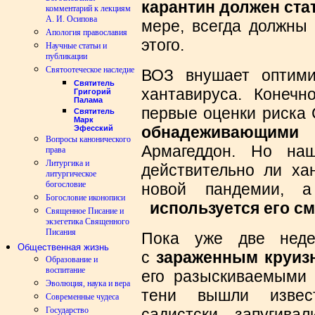
карантин должен стат
комментарий к лекциям
А. И. Осипова
мере, всегда должны
Апология православия
этого.
Научные статьи и
публикации
Святоотеческое наследие
ВОЗ внушает оптими
Святитель
хантавируса. Конечн
Григорий
Палама
первые оценки риск
Святитель
Марк
обнадеживающими
.
Эфесский
Вопросы канонического
Армагеддон. Но на
права
Литургика и
действительно ли хан
литургическое
богословие
новой пандемии, 
Богословие иконописи
используется его с
Священное Писание и
экзегетика Священного
Писания
Пока уже две неде
Общественная жизнь
с
зараженным круиз
Образование и
воспитание
его разыскиваемыми
Эволюция, наука и вера
тени вышли извест
Современные чудеса
Государство
садистски запугива