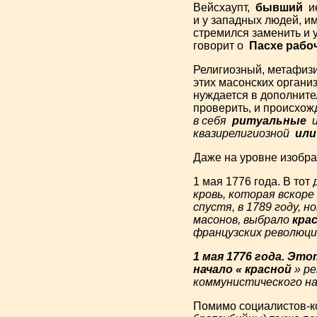
Вейсхаупт,
бывший
ие
и у западных людей, и
стремился заменить и у
говорит о
Пасхе рабо
Религиозный, метафиз
этих масонских организ
нуждается в дополнит
проверить, и происхож
в себя
ритуальные
квазирелигиозной
ил
Даже на уровне изобра
1 мая 1776 года. В то
кровь, которая вскор
спустя, в 1789 году, 
масонов, выбрало
кра
французских революци
1 мая 1776 года. Эт
начало « красной
» р
коммунистического на
Помимо социалистов-ко