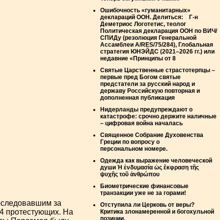
Ошибочность «гуманитарных»
деклараций ООН. Делиться: Г-н
Деметриос Логотетис, теолог
Политическая декларация ООН по ВИЧ/
СПИДу (резолюция Генеральной
Ассамблеи A/RES/75/284), Глобальная
стратегия ЮНЭЙДС (2021–2026 гг.) или
недавние «Принципы от 8
Святые Царственные страстотерпцы –
первые пред Богом святые
предстатели за русский народ и
державу Российскую повторная и
дополненная публикация
Нидерланды предупреждают о
катастрофе: срочно держите наличные
– цифровая война началась
Священное Собрание Духовенства
Греции по вопросу о
персональном номере.
Одежда как выражение человеческой
души Ἡ ἐνδυμασία ὡς ἔκφραση τῆς
ψυχῆς τοῦ ἀνθρώπου
Биометрические финансовые
транзакции уже не за горами!
последовавшим за
Отступила ли Церковь от веры?
 4 протестующих. На
Критика злонамеренной и богохульной
позиции.