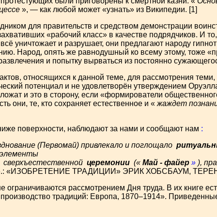
 протестующих были приговорены к смертной казни. «
Осно
цессе
», — как любой может «узнать» из Википедии. [1]
здником для правительств и средством демонстрации воин
ахвативших «рабочий класс» в качестве подрядчиков. И то, 
всё уничтожает и разрушает, они предлагают народу гипно
ию. Народ, опять же равнодушный ко всему этому, тоже «п
развлечения и попытку вырваться из постоянно сужающегос
актов, относящихся к данной теме, для рассмотрения теми,
еческий потенциал и не удовлетворён утверждением
Оруэлл
ложат и это в сторону, если «формирователи общественно
сть они, те, кто сохраняет естественное и «
жаждет познан
ь ниже поверхности, наблюдают за нами и сообщают нам
:
зднование (Первомай) привлекало и поглощало
ритуальн
 элементы
и
сверхъестественной
церемонии
(«
Май
-
файер
»
), пр
.: «ИЗОБРЕТЕНИЕ ТРАДИЦИИ» ЭРИК ХОБСБАУМ, ТЕРЕН
не ограничиваются рассмотрением Дня труда. В их книге ест
производство традиций: Европа, 1870–1914». Приведенные