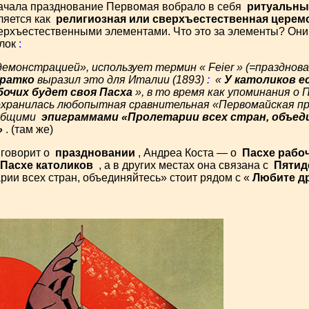
 начала празднование Первомая вобрало в себя
ритуальны
ляется как
религиозная или сверхъестественная церем
ерхъестественными элементами. Что это за элементы? Они 
ылок
:
демонстрацией», использует термин «
Feier
» (=празднова
кратко
выразил это для Италии (1893)
:
«
У католиков е
бочих будет своя Пасха
», в то время как упоминания о
хранилась любопытная сравнительная «Первомайская пр
с общими
эпиграммами «Пролетарии всех стран, объед
»
. (там же)
 говорит о
праздновании
, Андреа Коста — о
Пасхе рабо
Пасхе католиков
, а в других местах она связана с
Пятид
ии всех стран, объединяйтесь» стоит рядом с «
Любите др