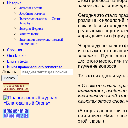
этом процессе четверо
История
заложены на этом про
История России
Всеобщая история
Сегодня это стало пра
Имперская столица — Санкт-
различных идеологий, з
Петербург
пока «Новый порядок» 
История Церкви
реальному сопротивлен
Византология
«праздник» как форму 
Памятники раннехристианской
письменности
Я приведу несколько ф
События
использует этот челов
Greek texts
знание »
.
Пусть они от
для этого место, или пу
Engish texts
изучение вопроса.
Книги православного апологета
Искать...
Те, кто находится чут
Искать
«
С самого начала пра
элементы
, особенно
квазирелигиозной
ил
смыслах этого слова
»
(Авторы данной книги 
названием: «Массовое 
этой главы.)