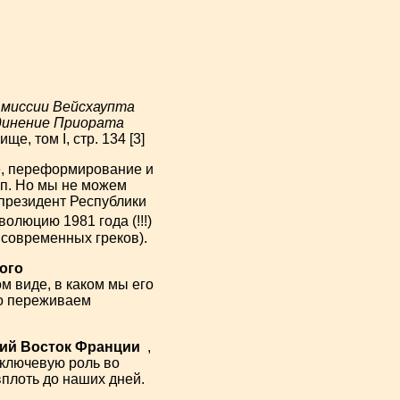
ю миссии Вейсхаупта
единение Приората
е, том I, стр. 134 [3]
е, переформирование и
п. Но мы не можем
 президент Республики
олюцию 1981 года (!!!)
ь современных греков).
ого
 виде, в каком мы его
го переживаем
ий Восток Франции
,
 ключевую роль во
плоть до наших дней.