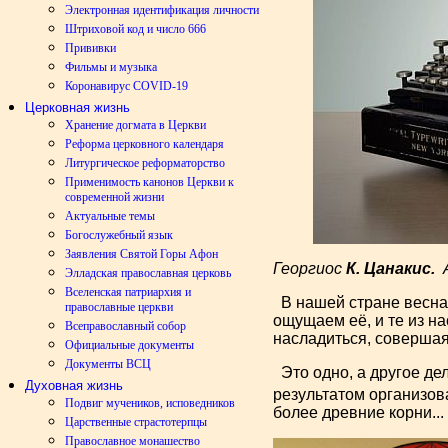
Электронная идентификация личности
Штриховой код и число 666
Прививки
Фильмы и музыка
Коронавирус COVID-19
Церковная жизнь
Хранение догмата в Церкви
Реформа церковного календаря
Литургическое реформаторство
Применимость канонов Церкви к
современной жизни
Актуальные темы
Богослужебный язык
Заявления Святой Горы Афон
Георгиос
К. Цанакис.
А
Элладская православная церковь
Вселенская патриархия и
В нашей стране весна,
православные церкви
ощущаем её, и те из на
Всеправославный собор
насладиться, совершая
Официальные документы
Документы ВСЦ
Это одно, а другое де
Духовная жизнь
результатом организо
Подвиг мучеников, исповедников
более древние корни...
Царственные страстотерпцы
Православное монашество