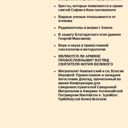
Кресты, которые появляются в храме
святой Софии в Константинополе
Видные ученые отказываются от
атеизма
Радиоизотопы и возраст Земли
В защиту Благодатного огня (диакон
Георгий Максимов)
Вера и наука в православной
гносеологии и методологии
ЯВЛЯЮТСЯ ЛИ АРМЯНЕ
ПРАВОСЛАВНЫМИ? ВЗГЛЯД
СВЯТИТЕЛЯ ФОТИЯ ВЕЛИКОГО
Митрополит Навпактский и св. Власия
Иерофей: Православное и западное
богословие Доклад, прочитанный во
время Конференции для
священнослужителей Священной
Митрополии в Америке Антиохийской
Патриархии Ναυπάκτου κ. Ἱεροθέου:
Ὀρθόδοξη καί δυτική θεολογία