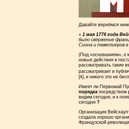
Давайте вернёмся немн
«
1 мая 1776 года В
было свержение франц
Сиона и тамплиеров 
(Под «основанием», о 
новые действия и пос
рассматривать такие в
рассматривает и публи
[4], и никого это не бе
Имеет ли Первомай 
порядка
посредством р
видим сегодня, и к по
сегодня
?
Организация Вейсхау
создала хорошо органи
Французской революции