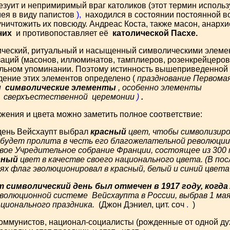
зуит и непримиримый враг католиков (этот термин используе
мея в виду папистов
),
находился в состоянии постоянной во
ничтожить их повсюду. Андреас Коста, также масон, анархист,
чих
и противопоставляет её
католической Пасхе.
ический, ритуальный и насыщенный символическими элемен
аций (масонов, иллюминатов, тамплиеров, розенкрейцеров и 
ельном упоминании. Поэтому истинность вышеприведенной
дение этих элементов определено (
празднование Первома
и
символические элементы
, особенно элементы
и
сверхъестественной церемонии
)
.
жения и цвета можно заметить полное соответствие:
т день Вейсхаупт выбрал
красный
цвет,
чтобы символизиро
е будет пролита в честь его благожелательной революци
новое Учредительное собрание Франции, состоящее из 30
сный
цвет в качестве своего национального цвета. (В по
ях флаг эволюционировал в красный, белый и синий цвет
от символический день был отмечен в 1917 году, когд
еволюционной системе Вейсхаупта
в России, выбрав 1 ма
ционального праздника.
(Джон Дэниел, цит. соч
.
)
ммунистов, национал-социалисты (рожденные от одной дух