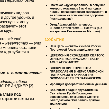
вы Первомая были
Что такое «думскроллинг», в ловушке
которого оказались 3 из 4 молодых
людей: новая цифровая зависимость и
ствующих кадров
ее влияние на психическое здоровье
и другое удобно, и
(исследование)
тическую замену
Отец Афанасий Митиленеос,
разднует» этот
«Последствия греха — смерть» (4-е
я круга.
воскресное Евангелие от Матфея).
События
 кто всё ещё
а «
невежество — это
Наш Царь — святой символ России
го мнения» оставили
Протоиерей Александр Шаргунов
ия
», углубятся в
ЦЕРЕМОНИЯ СХОЖДЕНИЯ СВЯТОГО
ОГНЯ, ИЕРУСАЛИМ.2024г. ΤΕΛΕΤΗ
ΑΦΗΣ ΑΓΙΟΥ ΦΩΤΟΣ
ВОСКРЕСЕНИЕ ТОРЖЕСТВА
ПРАВОСЛАВИЯ В ИЕРУСАЛИМСКОЙ
ые
и
символические
ПАТРИАРХИИ Η ΚΥΡΙΑΚΗ ΤΗΣ
ΟΡΘΟΔΟΞΙΑΣ ΕΙΣ ΤΟ ΠΑΤΡΙΑΡΧΕΙΟΝ
аздника в обоих
Ирландия доверяет наличным деньгам
С РЕЙНДЖЕР [2]
Во Святом Граде Иерусалиме на
Святейшем Гробе Господнем
ь глава под
совершилось схождение Святого,
 отрывки взяты из
Благодатного Огня запись прямой
трансляции