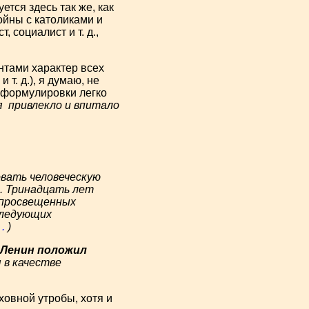
тся здесь так же, как
йны с католиками и
 социалист и т. д.,
тами характер всех
т. д.), я думаю, не
 формулировки легко
я
привлекло и впитало
вать человеческую
и. Тринадцать лет
0 просвещенных
следующих
а
.
)
а Ленин положил
я в качестве
овной утробы, хотя и