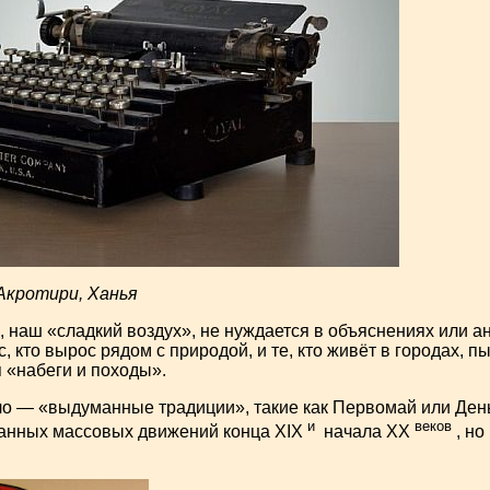
кротири, Ханья
 наш «сладкий воздух», не нуждается в объяснениях или а
с, кто вырос рядом с природой, и те, кто живёт в городах, п
 «набеги и походы».
ло — «выдуманные традиции», такие как Первомай или День
и
веков
ванных массовых движений конца XIX
начала XX
, но