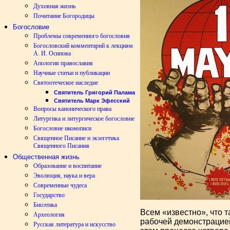
Духовная жизнь
Почитание Богородицы
Богословие
Проблемы современного богословия
Богословский комментарий к лекциям
А. И. Осипова
Апология православия
Научные статьи и публикации
Святоотеческое наследие
Святитель Григорий Палама
Святитель Марк Эфесский
Вопросы канонического права
Литургика и литургическое богословие
Богословие иконописи
Священное Писание и экзегетика
Священного Писания
Общественная жизнь
Образование и воспитание
Эволюция, наука и вера
Современные чудеса
Государство
Биоэтика
Всем «известно», что 
Археология
рабочей демонстрацией
Русская литература и искусство