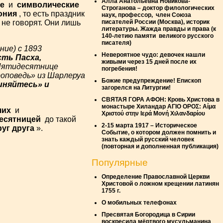
Алла Анатольевна Новикова-
е
и
символические
Строганова – доктор филологических
ония
, то есть праздник
наук, профессор, член Союза
писателей России (Москва), историк
не говорят. Они лишь
литературы. Жажда правды и права (к
140-летию памяти великого русского
писателя)
ние) с 1893
Невероятное чудо: девочек нашли
сть Пасха,
живыми через 15 дней после их
 Пятидесятнице
погребения!
оповедь» из Шарлеруа
Божие предупреждение! Епископ
иняйтесь» и
загорелся на Литургии!
СВЯТАЯ ГОРА АФОН: Кровь Христова в
монастыре Хиландар ΑΓΙΟ ΟΡΟΣ: Αίμα
чих
и
Χριστού στην Ιερά Μονή Χιλανδαρίου
есятницей
до такой
2-15 марта 1917 – Историческое
уг друга
».
Событие, о котором должен помнить и
знать каждый русский человек
(повторная и дополненная публикация)
Популярные
Oпределение Православной Церкви
Христовой о ложном крещении латинян
1755 г.
О мобильных телефонах
Пресвятая Богородица в Сирии
воскресила мёртвого мусульманина