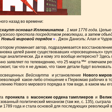
ого назад во времени:
ейсхаупт основал Иллюминатов
. 1 мая 1776 года. Цель
узского престола посредством революции, а затем объ
в
Новый мировой порядок
»
.
Джон Даниэль: Алая и Чудовищ
котором упоминает автор, подразумевается восстановлени
тановка целей ранее существовавших «просвещенных» груп
ещи аналитически. Да и кому это вообще интересно? Здесь
мы
чно заявляет по телевидению, что 25 марта
отмечаем рев
спокоит, так что я не думаю, что такие детали будут волноват
Просвещенных
Вейсхаупта
и установление
Нового миров
еволюций какое-либо отношение к Первомаю рабочих в том
явлению Нового мирового порядка в том виде, в каком мы е
пта
проникла
в
масонские ордена тамплиеров
и
Велик
зованный политический механизм (там же, с. 135), сыграла
 1789 года и стала основой для последующих революций в