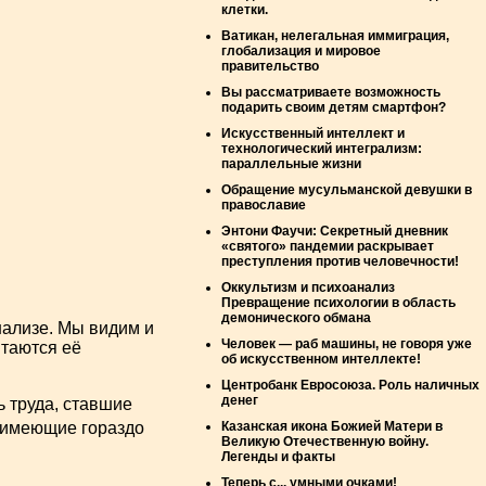
клетки.
Ватикан, нелегальная иммиграция,
глобализация и мировое
правительство
Вы рассматриваете возможность
подарить своим детям смартфон?
Искусственный интеллект и
технологический интегрализм:
параллельные жизни
Обращение мусульманской девушки в
православие
Энтони Фаучи: Секретный дневник
«святого» пандемии раскрывает
преступления против человечности!
Оккультизм и психоанализ
Превращение психологии в область
демонического обмана
нализе. Мы видим и
Человек — раб машины, не говоря уже
ытаются её
об искусственном интеллекте!
Центробанк Евросоюза. Роль наличных
денег
 труда, ставшие
Казанская икона Божией Матери в
 имеющие гораздо
Великую Отечественную войну.
Легенды и факты
Теперь с... умными очками!