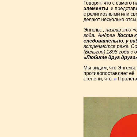
Говорят, что с самого
элементы
и представ
с религиозными или св
делают несколько отс
Энгельс
,
назвав это «
года.
Андреа
Коста
следовательно, у ра
встречаются реже. Со
(Бельгия) 1898 года 
«Любите друг друга
Мы видим, что Энгельс
противопоставляет её
степени, что
«
Пролетар