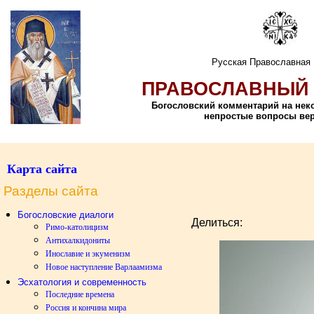
Русская Православная
ПРАВОСЛАВНЫЙ 
Богословский комментарий на не
непростые вопросы ве
Карта сайта
Разделы сайта
Богословские диалоги
Делиться:
Римо-католицизм
Антихалкидониты
Инославие и экуменизм
Новое наступление Варлаамизма
Эсхатология и современность
Последние времена
Россия и кончина мира