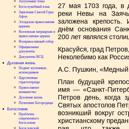
Актуальные темы
27 мая 1703 года, в 
Богослужебный язык
реки Невы на Заяч
Заявления Святой Горы
Афон
заложена крепость. 
Элладская православная
церковь
днём основания Санк
Вселенская патриархия и
200 лет являлся столи
православные церкви
Всеправославный собор
Официальные
Красуйся, град Петров,
документы
Неколебимо как Росс
Документы ВСЦ
Духовная жизнь
А.С. Пушкин, «Медный
Подвиг мучеников,
исповедников
Царственные
План будущей крепос
страстотерпцы
Православное
имя — «Санкт-Питерб
монашество
Петров день, когда 
Духовная жизнь
Почитание Богородицы
Святых апостолов Пет
Богословие
возникший вокруг ост
Проблемы
современного
христианскому предан
богословия
рая, что также 
Богословский