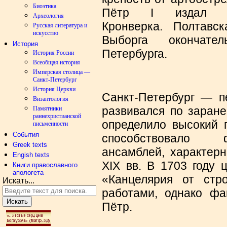
Биоэтика
Пётр I издал п
Археология
Кронверка. Полтавс
Русская литература и
искусство
Выборга окончате
История
Петербурга.
История России
Всеобщая история
Имперская столица —
Санкт-Петербург
История Церкви
Санкт-Петербург — п
Византология
развивался по заране
Памятники
раннехристианской
определило высокий 
письменности
События
способствовало 
Greek texts
ансамблей, характерн
Engish texts
XIX вв. В 1703 году 
Книги православного
апологета
«Канцелярия от стр
Искать...
работами, однако фа
Искать
Пётр.