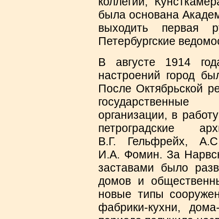
коллегий, Кунсткамер
была основана Академи
выходить первая р
Петербургские ведомо
В августе 1914 год
настроений город бы
После Октябрьской р
государственные а
организации, в работ
петроградские ар
В.Г. Гельфрейх, А.С
И.А. Фомин. За Нарвс
заставами было разв
домов и общественны
новые типы сооружен
фабрики-кухни, дома