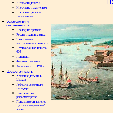
П
Антихалкидониты
Инославие и экуменизм
Новое наступление
Варлаамизма
Эсхатология и
современность
Последние времена
Россия и кончина мира
Электронная
идентификация личности
Штриховой код и число
666
Прививки
Фильмы и музыка
Коронавирус COVID-19
Церковная жизнь
Хранение догмата в
Церкви
Реформа церковного
календаря
Литургическое
реформаторство
Применимость канонов
Церкви к современной
жизни