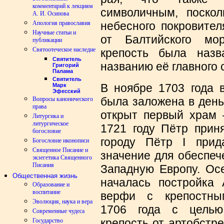
комментарий к лекциям
символичным, поскол
А. И. Осипова
Апология православия
небесного покровител
Научные статьи и
от Балтийского мо
публикации
Святоотеческое наследие
крепость была наз
Святитель
названию её главного 
Григорий
Палама
Святитель
В ноябре 1703 года в
Марк
Эфесский
была заложена в день
Вопросы канонического
права
открыт первый храм 
Литургика и
литургическое
1721 году Пётр прин
богословие
городу Пётр I прид
Богословие иконописи
Священное Писание и
значение для обеспеч
экзегетика Священного
Писания
Западную Европу. Ос
Общественная жизнь
началась постройка 
Образование и
воспитание
верфи с крепостны
Эволюция, наука и вера
1706 года с целью
Современные чудеса
крепость от артобстр
Государство