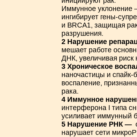
инициируют рак.
Иммунное уклонение —
ингибирует гены-супре
и BRCA1, защищая рак
разрушения.
2 Нарушение репара
мешает работе основ
ДНК, увеличивая риск
3 Хроническое восп
наночастицы и спайк-
воспаление, признанн
рака.
4 Иммунное нарушен
интерферона I типа сн
усиливает иммунный б
5 Нарушение РНК —
о
нарушает сети микроР