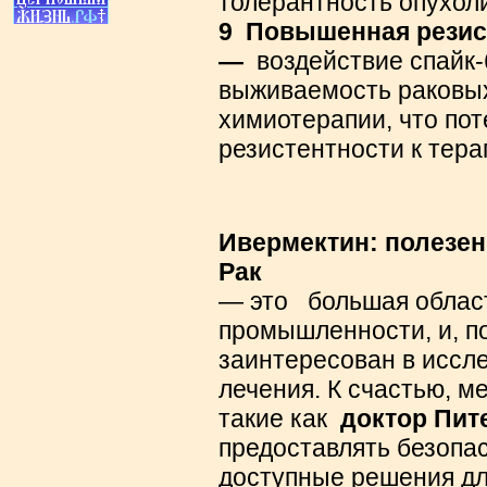
толерантность опухол
9
Повышенная резист
—
воздействие спайк-
выживаемость раковых
химиотерапии, что пот
резистентности к тера
Ивермектин: полезен
Рак
— это
большая облас
промышленности, и, п
заинтересован в иссл
лечения.
К счастью, м
такие как
доктор Пите
предоставлять безопа
доступные решения дл