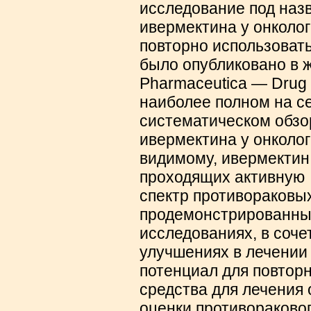
исследование под наз
ивермектина у онколог
повторно использоват
было опубликовано в ж
Pharmaceutica — Drug
наиболее полном на с
систематическом обзо
ивермектина у онколог
видимому, ивермектин
проходящих активну
спектр противораковы
продемонстрированный
исследованиях, в соч
улучшениях в лечении 
потенциал для повторн
средства для лечения 
оценки противораково