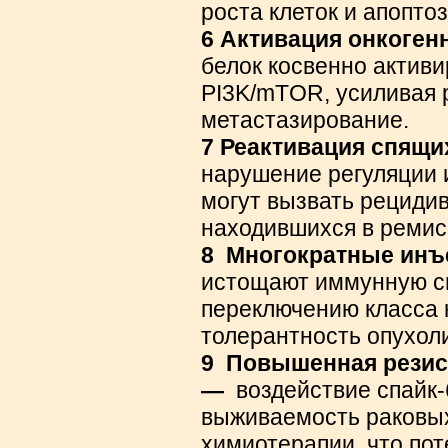
роста клеток и апоптоз
6 Активация онкоген
белок косвенно актив
PI3K/mTOR, усиливая 
метастазирование.
7 Реактивация спящи
нарушение регуляции 
могут вызвать рецидив
находившихся в ремис
8
Многократные инъ
истощают иммунную си
переключению класса 
толерантность опухол
9
Повышенная резист
—
воздействие спайк-
выживаемость раковых
химиотерапии, что пот