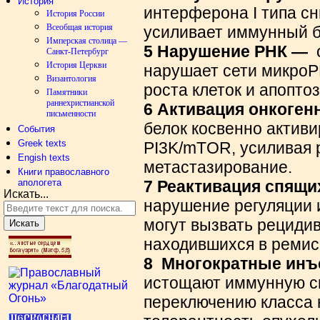
История
интерферона I типа сн
История России
Всеобщая история
усиливает иммунный б
Имперская столица —
5 Нарушение РНК —
о
Санкт-Петербург
История Церкви
нарушает сети микроР
Византология
роста клеток и апоптоз
Памятники
раннехристианской
6 Активация онкоген
письменности
белок косвенно актив
События
Greek texts
PI3K/mTOR, усиливая 
Engish texts
метастазирование.
Книги православного
апологета
7 Реактивация спящи
Искать...
нарушение регуляции 
могут вызвать рецидив
Искать
находившихся в ремис
8
Многократные инъ
истощают иммунную си
переключению класса 