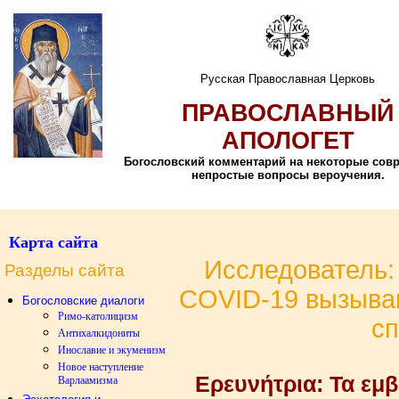
Русская Православная Церковь
ПРАВОСЛАВНЫЙ
АПОЛОГЕТ
Богословский комментарий на некоторые сов
непростые вопросы вероучения.
Карта сайта
Исследователь:
Разделы сайта
COVID-19 вызыва
Богословские диалоги
Римо-католицизм
с
Антихалкидониты
Инославие и экуменизм
Новое наступление
Eρευνήτρια: Τα εμ
Варлаамизма