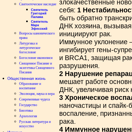
злокачественные ново
Святоотеческое наследие
себя:
1 Нестабильнос
Святитель
Григорий
быть обратно транскр
Палама
Святитель
ДНК хозяина, вызывая
Марк
Эфесский
инициируют рак.
Вопросы канонического
права
Иммунное уклонение —
Литургика и
литургическое
ингибирует гены-супре
богословие
и BRCA1, защищая рак
Богословие иконописи
Священное Писание и
разрушения.
экзегетика Священного
2 Нарушение репара
Писания
Общественная жизнь
мешает работе основ
Образование и
ДНК, увеличивая риск
воспитание
Эволюция, наука и вера
3 Хроническое восп
Современные чудеса
наночастицы и спайк-
Государство
Биоэтика
воспаление, признанн
Археология
рака.
Русская литература и
искусство
4 Иммунное нарушен