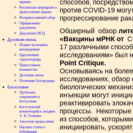
способов, посредство
церковь
Вселенская патриархия и
против COVID-19 могут
православные церкви
прогрессирование рак
Всеправославный собор
Официальные
документы
Обширный обзор
лит
Документы ВСЦ
«Вакцины мРНК
от
CO
Духовная жизнь
Подвиг мучеников,
17 различными способ
исповедников
исследованиям» был 
Царственные
страстотерпцы
Point Critique.
Православное
Основываясь на более
монашество
Духовная жизнь
исследованиях, обзор
Почитание Богородицы
биологических механи
Богословие
Проблемы
инъекции могут иниции
современного
богословия
реактивировать злока
Богословский
процессы.
Некоторы
комментарий к лекциям
А. И. Осипова
из способов, которым
Апология православия
инициировать, ускорят
Научные статьи и
публикации