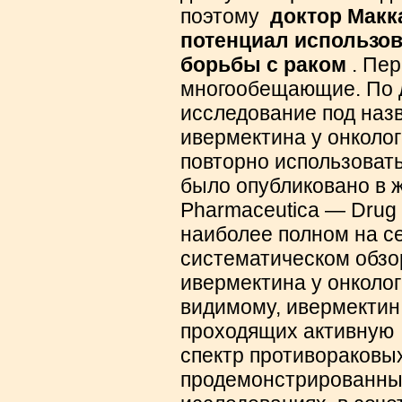
поэтому
доктор Макк
потенциал использов
борьбы с раком
.
Пер
многообещающие. По 
исследование под наз
ивермектина у онколог
повторно использоват
было опубликовано в ж
Pharmaceutica — Drug
наиболее полном на с
систематическом обзо
ивермектина у онколог
видимому, ивермектин
проходящих активну
спектр противораковы
продемонстрированный