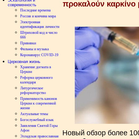
Эсхатология и
προκαλούν καρκίνο 
современность
Последние времена
Россия и кончина мира
Электронная
идентификация личности
Штриховой код и число
666
Прививки
Фильмы и музыка
Коронавирус COVID-19
Церковная жизнь
Хранение догмата в
Церкви
Реформа церковного
календаря
Литургическое
реформаторство
Применимость канонов
Церкви к современной
жизни
Актуальные темы
Богослужебный язык
Заявления Святой Горы
Афон
Новый обзор более 10
Элладская православная