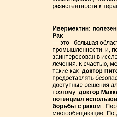
резистентности к тера
Ивермектин: полезен
Рак
— это
большая облас
промышленности, и, п
заинтересован в иссл
лечения.
К счастью, м
такие как
доктор Пите
предоставлять безопа
доступные решения дл
поэтому
доктор Макк
потенциал использов
борьбы с раком
.
Пер
многообещающие. По 