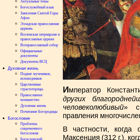
Актуальные темы
Богослужебный язык
Заявления Святой Горы
Афон
Элладская православная
церковь
Вселенская патриархия и
православные церкви
Всеправославный собор
Официальные
документы
Документы ВСЦ
Духовная жизнь
Подвиг мучеников,
исповедников
Царственные
И
мператор Констант
страстотерпцы
Православное
других благородне
монашество
человеколюбивый
» с
Духовная жизнь
Почитание Богородицы
правления многочисле
Богословие
Проблемы
В частности, когда 
современного
богословия
Максенция (312 г.), к
Богословский