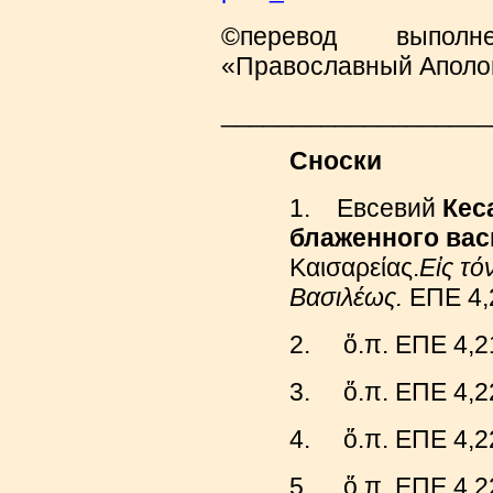
©перевод выполне
«Православный Аполог
___________________
Сноски
1. Евсевий
Кес
блаженного вас
Καισαρείας.
Ε
ἰ
ς
τό
Βασιλέως
.
ΕΠΕ 4,
2. ὅ.π. ΕΠΕ 4,2
3. ὅ.π. ΕΠΕ 4,2
4. ὅ.π. ΕΠΕ 4,2
5. ὅ.π. ΕΠΕ 4,2