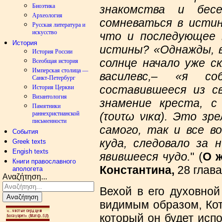
Биоэтика
знакомства и бес
Археология
сомневаться в истин
Русская литература и
искусство
что и последующее 
История
истины? «Однажды, в
История России
солнце начало уже ск
Всеобщая история
Имперская столица —
василевс,– «я со
Санкт-Петербург
составившееся из с
История Церкви
Византология
знамение креста, с
Памятники
(τουτω νικα). Это зр
раннехристианской
письменности
самого, так и все во
События
куда, следовало за 
Greek texts
Engish texts
явившееся чудо.
" (
О 
Книги православного
Константина,
28 глава
апологета
Αναζήτηση...
Вехой в его духовной
Αναζήτηση
видимым образом, Кот
который он будет исп