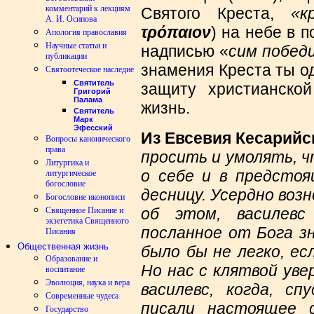
комментарий к лекциям
Святого Креста,
«к
А. И. Осипова
τρόπαιον
) на небе в 
Апология православия
Научные статьи и
надписью «
сим побед
публикации
знамения Креста ты о
Святоотеческое наследие
Святитель
защиту христианско
Григорий
Палама
жизнь.
Святитель
Марк
Эфесский
Из Евсевия Кесарийс
Вопросы канонического
права
просить и умолять, ч
Литургика и
о себе и в предсто
литургическое
богословие
десницу. Усердно воз
Богословие иконописи
об этом, василевс
Священное Писание и
экзегетика Священного
посланное от Бога з
Писания
Общественная жизнь
было бы не легко, ес
Образование и
Но нас с клятвой уве
воспитание
Эволюция, наука и вера
василевс, когда, с
Современные чудеса
писали настоящее с
Государство