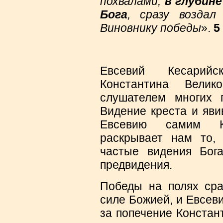
похвалами,
в глубин
Бога
, сразу воздал
Виновнику победы
».
5
Евсевий Кесарий
Константина Вели
слушателем многих 
Видение креста и яви
Евсевию самим К
раскрывает нам то,
частые видения Бог
предвидения.
Победы на полях сра
силе Божией, и Евсеви
за попечение Констан