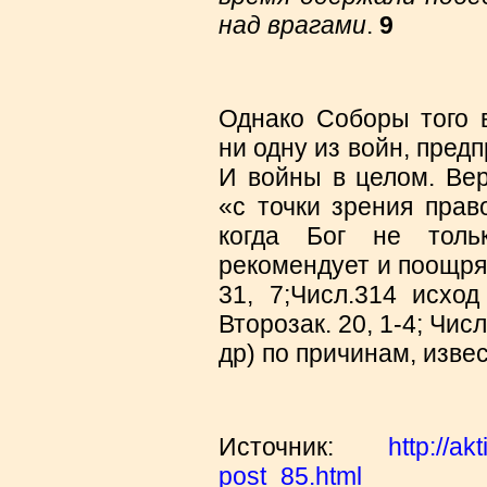
над врагами
.
9
Однако Соборы того 
ни одну из войн, пре
И войны в целом. Вер
«с точки зрения пра
когда Бог не толь
рекомендует и поощряе
31, 7;Числ.314 исход
Второзак. 20, 1-4; Числ
др) по причинам, изве
Источник:
http://a
post_85.html