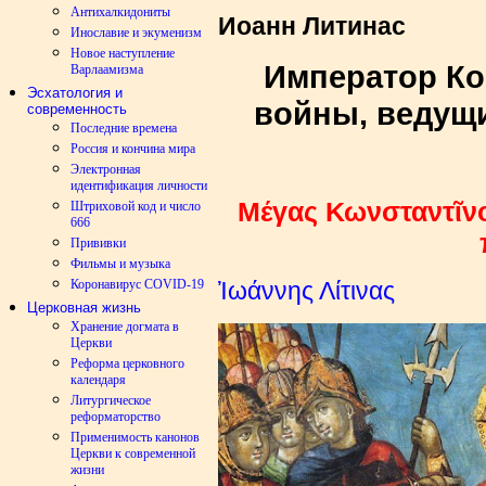
Антихалкидониты
Иоанн Литинас
Инославие и экуменизм
Новое наступление
Император Ко
Варлаамизма
Эсхатология и
войны, ведущ
современность
Последние времена
Россия и кончина мира
Электронная
идентификация личности
Μέγας Κωνσταντῖνο
Штриховой код и число
666
Прививки
Фильмы и музыка
Коронавирус COVID-19
Ἰωάννης Λίτινας
Церковная жизнь
Хранение догмата в
Церкви
Реформа церковного
календаря
Литургическое
реформаторство
Применимость канонов
Церкви к современной
жизни