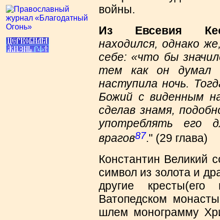
войны.
Из Евсевия Ке
находился, однако же
себе: «что бы значи
тем как он думал 
наступила ночь. Тогд
Божий с виденным на
сделав знамя, подобн
употреблять его 
87
врагов
." (29 глава)
Константин Великий с
символ из золота и др
другие кресты(его
Ватопедском монасты
шлем монограмму Хри