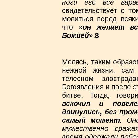
ноги его все варв
свидетельствует о то
молиться перед всяк
что «
он желает вс
Божией
».
8
Молясь, таким образо
нежной жизни, сам
телесном злострад
Богоявления и после э
битве. Тогда, говор
вскочил и повел
двинулись, без про
самый момент
. Он
мужественно сража
время одержали побе