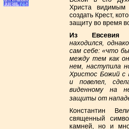
Христа видимым 
создать Крест, кот
защиту во время в
Из Евсевия К
находился, однак
сам себе: «что б
между тем как он
нем, наступила н
Христос Божий с 
и повелел, сдел
виденному на н
защиты от нападе
Константин Вел
священный симво
камней, но и мно