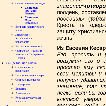
Святоотеческое наследие
знамение
»(
σταυρ
Святитель
полдень, составле
Григорий
Палама
победишь
» (
τούτ
ῳ
Святитель
Марк
Эфесский
Креста ты одерж
Вопросы канонического
защиту христианс
права
Литургика и
жизнь.
литургическое
богословие
Богословие иконописи
Из Евсевия Кесар
Священное Писание и
Его, просить и 
экзегетика Священного
Писания
вразумил его о 
Общественная жизнь
простер ему сво
Образование и
воспитание
свои молитвы и 
Эволюция, наука и вера
получил удивител
Современные чудеса
Государство
знамение, так ч
Биоэтика
легко, если бы го
Археология
клятвой уверял
Русская литература и
искусство
василевс, когда,