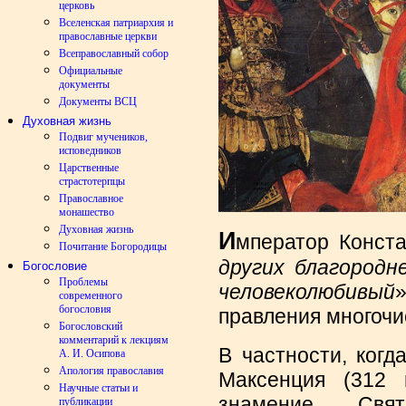
церковь
Вселенская патриархия и
православные церкви
Всеправославный собор
Официальные
документы
Документы ВСЦ
Духовная жизнь
Подвиг мучеников,
исповедников
Царственные
страстотерпцы
Православное
монашество
Духовная жизнь
И
мператор Конста
Почитание Богородицы
других благородн
Богословие
Проблемы
человеколюбивый
современного
богословия
правления многоч
Богословский
комментарий к лекциям
В частности, когд
А. И. Осипова
Апология православия
Максенция (312 г
Научные статьи и
знамение Св
публикации