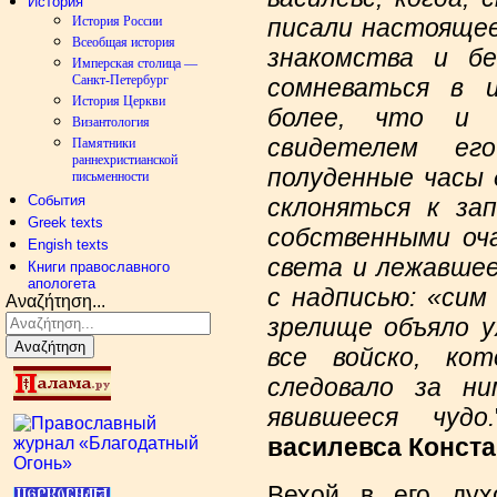
История
писали настоящее
История России
Всеобщая история
знакомства и бе
Имперская столица —
Санкт-Петербург
сомневаться в и
История Церкви
более, что и 
Византология
свидетелем ег
Памятники
раннехристианской
полуденные часы 
письменности
События
склоняться к зап
Greek texts
собственными оч
Engish texts
света и лежавшее
Книги православного
апологета
с надписью: «сим 
Αναζήτηση...
зрелище объяло у
Αναζήτηση
все войско, кот
следовало за ни
явившееся чудо.
василевса Конста
Вехой в его дух