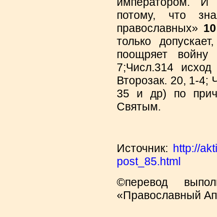
императором. И 
потому, что зн
православных»
10
только допускает
поощряет войну 
7;Числ.314 исход 
Второзак. 20, 1-4; 
35 и др) по при
Святым.
Источник:
http://a
post_85.html
©перевод выполн
«Православный Апо
_______________