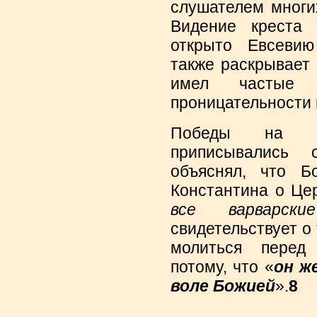
слушателем многи
Видение креста 
открыто Евсевию
также раскрывает 
имел частые
проницательности 
Победы на п
приписывались
объяснял, что Б
Константина о Цер
все варварски
свидетельствует о 
молиться перед
потому, что «
он ж
воле Божией
».
8