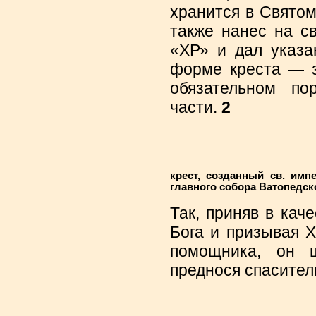
хранится в Свято
также нанес на с
«XР» и дал указа
форме креста — з
обязательном по
части.
2
крест, созданный св. имп
главного собора Ватопедск
Так, приняв в кач
Бога и призывая Х
помощника, он ш
преднося спасител