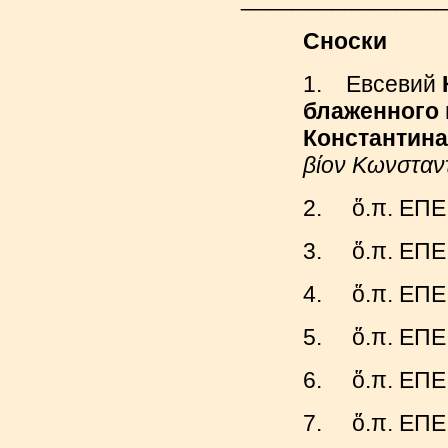
Сноски
1. Евсевий
блаженного 
Константина
βίον
Κωνσταν
2. ὅ.π. ΕΠΕ
3. ὅ.π. ΕΠΕ
4. ὅ.π. ΕΠΕ
5. ὅ.π. ΕΠΕ
6. ὅ.π. ΕΠΕ
7. ὅ.π. ΕΠΕ