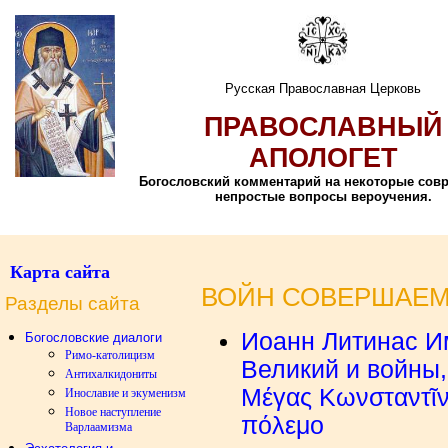
Русская Православная Церковь
ПРАВОСЛАВНЫЙ
АПОЛОГЕТ
Богословский комментарий на некоторые сов
непростые вопросы вероучения.
Карта сайта
ВОЙН СОВЕРШАЕМ
Разделы сайта
Иоанн Литинас И
Богословские диалоги
Римо-католицизм
Великий и войны
Антихалкидониты
Μέγας Κωνσταντῖν
Инославие и экуменизм
Новое наступление
πόλεμο
Варлаамизма