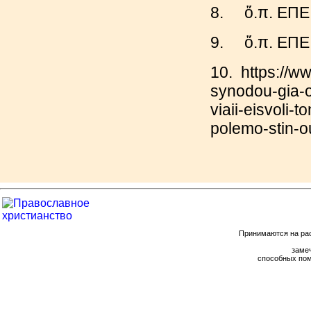
8.
ὅ.π. ΕΠΕ 
9. ὅ.π. ΕΠΕ
10. https://w
synodou-gia-o
viaii-eisvoli-
polemo-stin-o
Принимаются на ра
замеч
способных пом