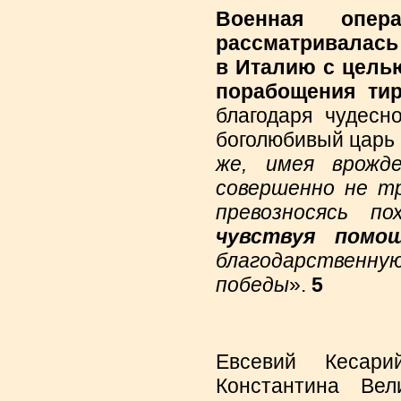
Военная опер
рассматривалась
в Италию с цель
порабощения ти
благодаря чудес
боголюбивый царь 
же, имея врожде
совершенно не т
превозносясь п
чувствуя помо
благодарствен
победы
».
5
Евсевий Кесари
Константина Ве