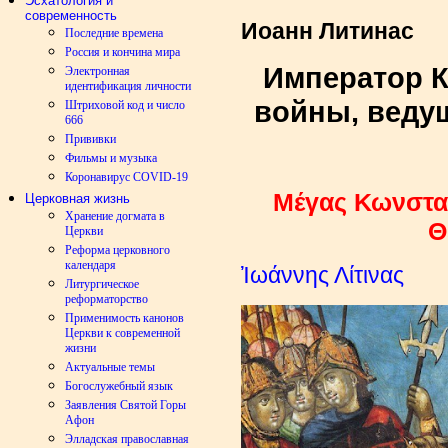
Эсхатология и
современность
Иоанн Литинас
Последние времена
Россия и кончина мира
Император К
Электронная
идентификация личности
войны, веду
Штриховой код и число
666
Прививки
Фильмы и музыка
Коронавирус COVID-19
Μέγας Κωνσταν
Церковная жизнь
Хранение догмата в
Θ
Церкви
Реформа церковного
календаря
Ἰωάννης Λίτινας
Литургическое
реформаторство
Применимость канонов
Церкви к современной
жизни
Актуальные темы
Богослужебный язык
Заявления Святой Горы
Афон
Элладская православная