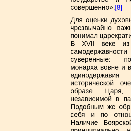
совершенно».
[8]
Для оценки духов
чрезвычайно важ
понимал царекрат
В XVII веке из
самодержавнос
суверенные: по
монарха вовне и в
единодержавия
исторической оч
образе Царя,
независимой в па
Подобным же обр
себя и по отно
Наличие Боярско
принципиально 