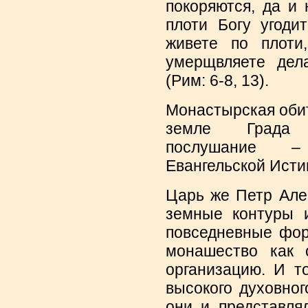
покоряются, да и
плоти Богу угоди
живете по плоти
умерщвляете дел
(Рим: 6-8, 13).
Монастырская оби
земле Града 
послушание –
Евангельской Исти
Царь же Петр Але
земные контуры 
повседневные фор
монашество как 
организацию. И т
высокого духовног
они и представля