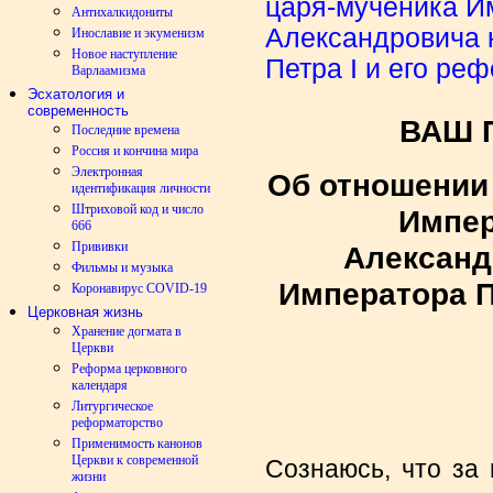
царя-мученика И
Антихалкидониты
Александровича 
Инославие и экуменизм
Новое наступление
Петра Ι и его ре
Варлаамизма
Эсхатология и
современность
ВАШ 
Последние времена
Россия и кончина мира
Электронная
Об отношении 
идентификация личности
Штриховой код и число
Импер
666
Прививки
Александ
Фильмы и музыка
Императора П
Коронавирус COVID-19
Церковная жизнь
Хранение догмата в
Церкви
Реформа церковного
календаря
Литургическое
реформаторство
Применимость канонов
Церкви к современной
Сознаюсь, что за
жизни