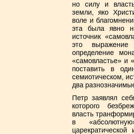
но силу и власт
земли, яко Христ
воле и благомнени
эта была явно н
источник «самовл
это выражение 
определение мон
«самовластье» и 
поставить в оди
семиотическом, ис
два разнозначимы
Петр заявлял себ
которого безбре
власть транформи
в «абсолютную
царекратической