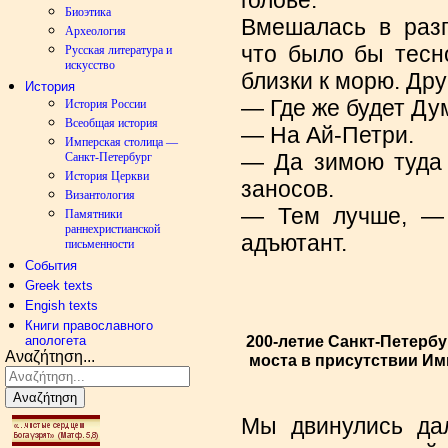
голове.
Биоэтика
Вмешалась в разг
Археология
что было бы тесн
Русская литература и
искусство
близки к морю. Дру
История
— Где же будет Ду
История России
Всеобщая история
— На Ай-Петри.
Имперская столица —
— Да зимою туда 
Санкт-Петербург
История Церкви
заносов.
Византология
— Тем лучше, — 
Памятники
раннехристианской
адъютант.
письменности
События
Greek texts
Engish texts
Книги православного
200-летие Санкт-Петерб
апологета
Αναζήτηση...
моста в присутствии Импе
Αναζήτηση
Мы двинулись да