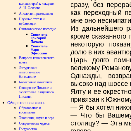
сразу, без перера
комментарий к лекциям
А. И. Осипова
как переходный п
Апология православия
мне оно несимпати
Научные статьи и
публикации
Из дальнейшего р
Святоотеческое наследие
кроме сказанного г
Святитель
Григорий
Палама
некоторую показ
Святитель
Марк
долю в них авантю
Эфесский
Вопросы канонического
Царь долго помн
права
великому Романову
Литургика и
литургическое
Однажды, возвра
богословие
высоко над шоссе 
Богословие иконописи
Священное Писание и
Ялту и ее окрестно
экзегетика Священного
Писания
привязан к Южному
Общественная жизнь
— Я бы хотел нико
Образование и
воспитание
— Что бы Вашему
Эволюция, наука и вера
столицу? — Эта мы
Современные чудеса
Государство