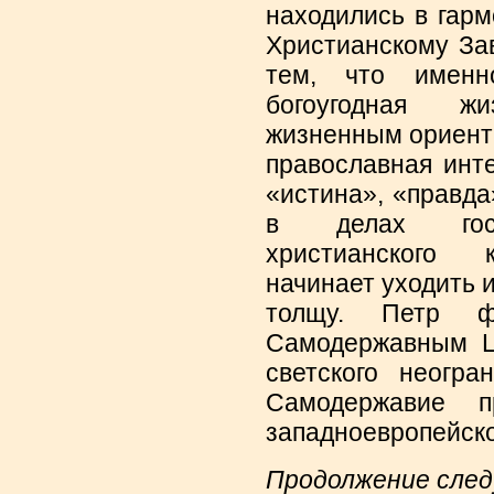
находились в гар
Христианскому Зав
тем, что именн
богоугодная ж
жизненным ориент
православная инт
«истина», «правда
в делах госуд
христианского к
начинает уходить 
толщу. Петр ф
Самодержавным Ц
светского неогра
Самодержавие 
западноевропейско
Продолжение сле