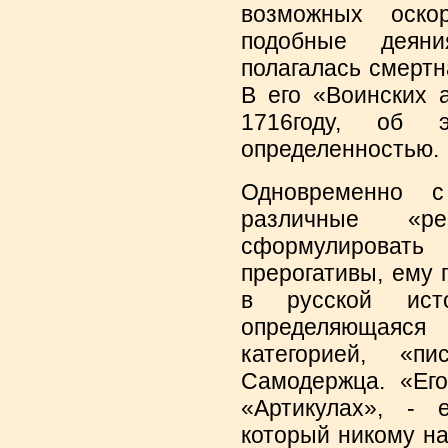
возможных оско
подобные деян
полагалась смертн
В его «Воинских 
1716году, об 
определенностью.
Одновременно 
различные «рег
сформулироват
прерогативы, ему
в русской ист
определяющаяся
категорией, «п
Самодержца. «Его
«Артикулах», - 
который никому на