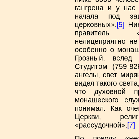
гангрена и у нас
начала под защ
церковных».
[5]
Ник
правитель «
нелицеприятно не
особенно о монаш
Грозный, вслед
Студитом (759-82
ангелы, свет миря
видел такого света
что духовной 
монашеского сл
понимал. Как оче
Церкви, рел
«рассудочной».
[7]
По поводу «нес