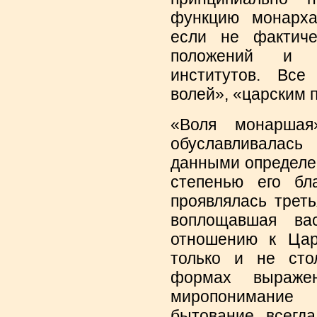
функцию монарха
если не фактиче
положений и р
институтов. Все
волей», «царским
«Воля монарша
обуславливала
данными определен
степенью его бл
проявлялась трет
воплощавшая ва
отношению к Цар
только и не сто
формах выражен
миропонимание 
бытование всегда