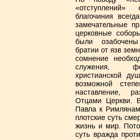
«отступлений» 
благочиния всегд
замечательные пр
церковные соборы
были озабочены
братии от язв земн
сомнение необхо
служения, фо
христианской ду
возможной степе
наставление, р
Отцами Церкви. В
Павла к Римлянам
плотские суть сме
жизнь и мир. Пот
суть вражда прот