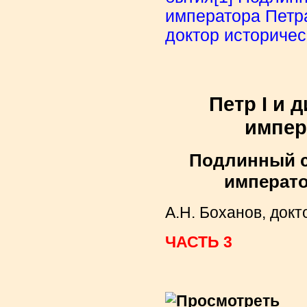
императора Петра
доктор историчес
Петр Ι и 
импер
Подлинный с
императо
А.Н. Боханов, докт
ЧАСТЬ 3