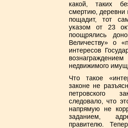
какой, таких б
смертию, деревни 
пощадит, тот са
указом от 23 ок
поощрялись доно
Величеству» о «п
интересов Госуда
вознаграждени
недвижимого имущ
Что такое «инте
законе не разъясн
петровского зак
следовало, что эт
напрямую не кор
заданием, адр
правителю. Тепе