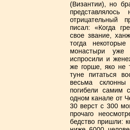
(Византии), но бр
представлялось 
отрицательный п
писал: «Когда гр
свое звание, хан
тогда некоторы
монастыри уже 
испросили и жене
же горше, яко не 
туне питаться во
весьма склонны
погибели самим с
одном канале от Ч
30 верст с 300 мо
прочаго неосмотр
бедство пришли: к
ниже 6000 челове