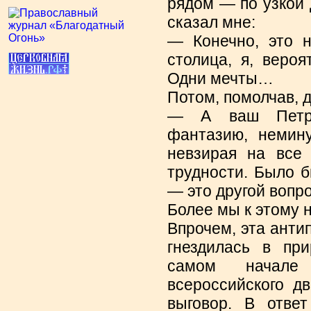
рядом — по узкой
сказал мне:
— Конечно, это н
столица, я, веро
Одни мечты…
Потом, помолчав, 
— А ваш Петр 
фантазию, немин
невзирая на все
трудности. Было 
— это другой вопро
Более мы к этому 
Впрочем, эта анти
гнездилась в при
самом начале 
всероссийского д
выговор. В отве