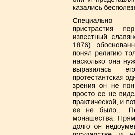
казались бесполез
Специально и
пристрастия пер
известный славя
1876) обоснован
понял религию то
насколько она нуж
выразилась ег
протестантская од
зрения он не пон
просто ее не вид
практической, и по
ее не было… Пе
монашества. Прям
долго он недоуме
государстве и 