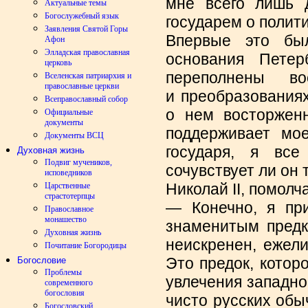
мне всего лишь 
Актуальные темы
Богослужебный язык
государем о полити
Заявления Святой Горы
Впервые это был
Афон
Элладская православная
основания Петер
церковь
переполнены в
Вселенская патриархия и
православные церкви
и преобразованиях
Всеправославный собор
о нем восторженн
Официальные
документы
поддерживает мо
Документы ВСЦ
государя, я все
Духовная жизнь
Подвиг мучеников,
сочувствует ли он 
исповедников
Николай II, помолч
Царственные
страстотерпцы
— Конечно, я пр
Православное
монашество
знаменитым предк
Духовная жизнь
неискренен, ежел
Почитание Богородицы
Это предок, котор
Богословие
Проблемы
увлечения западно
современного
богословия
чисто русских обы
Богословский