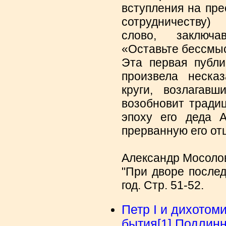
вступления на пре
сотрудничеству)
слово, заключ
«Оставьте бессмы
Эта первая публи
произвела неска
круги, возлагавш
возобновит тради
эпоху его деда А
прерванную его отц
Александр Мосоло
"При дворе послед
год. Стр. 51-52.
Петр Ι и дихотом
бытия[1] Подлин