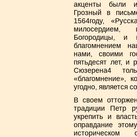
акценты были и
Грозный в письм
1564году, «Русс
милосердием,
Богородицы, и 
благомнением на
нами, своими го
пятьдесят лет, и
Сюзерена4 тол
«благомнение», к
угодно, является 
В своем отторжен
традиции Петр р
укрепить и власт
оправдание этом
историческом