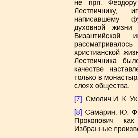
не прп. Феодору
Лествичнику, 
написавшему ф
духовной жизни 
Византийской 
рассматривалось
христианской жиз
Лествичника был
качестве настав
только в монастыр
слоях общества.
[7]
Смолич И. К. Ука
[8]
Самарин. Ю. Ф
Прокопович как 
Избранные произвед