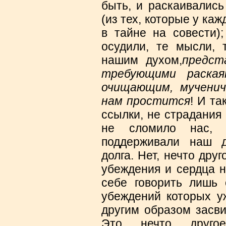
быть, и раскаивались
(из тех, которые у ка
в тайне на совести);
осудили, те мысли, 
нашим духом,
предст
требующими раская
очищающим, мученич
нам простится
! И та
ссылки, не страдания
не сломило нас,
поддерживали наш д
долга. Нет, нечто дру
убеждения и сердца н
себе говорить лишь 
убеждений которых у
другим образом засви
Это нечто другое