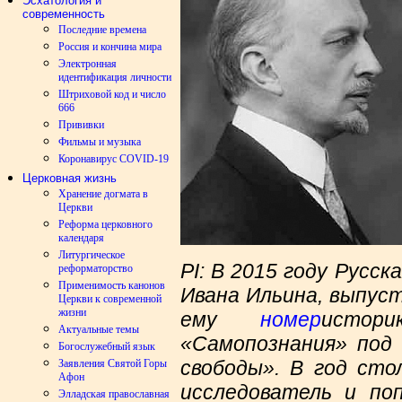
Эсхатология и
современность
Последние времена
Россия и кончина мира
Электронная
идентификация личности
Штриховой код и число
666
Прививки
Фильмы и музыка
Коронавирус COVID-19
Церковная жизнь
Хранение догмата в
Церкви
Реформа церковного
календаря
Литургическое
Р
I
: В 2015 году Русск
реформаторство
Применимость канонов
Ивана Ильина, выпус
Церкви к современной
жизни
ему
номер
истори
Актуальные темы
«Самопознания» под
Богослужебный язык
свободы». В год сто
Заявления Святой Горы
Афон
исследователь и по
Элладская православная