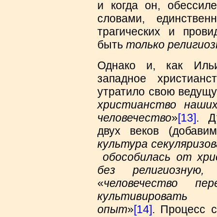
и когда он, обессиле
словами, единстве
трагических и пров
быть
только религиоз
Однако и, как Ильи
западное христианс
утратило свою ведущу
христианство наши
человечество
»
[13]
. Д
двух веков (добав
культура секуляризо
обособилась от хри
без религиозную,
«
человечество п
культивировать 
опыт
»
[14]
. Процесс с