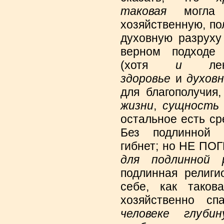
таковая
могл
хозяйственную, п
духовную разруху
верном подход
(хотя
и
лек
здоровье
и
духов
для благополучия
жизни
,
сущность 
остальное есть ср
Без подлинной р
гибнет; но НЕ П
для подлинной р
подлинная религи
себе, как таков
хозяйственно с
человеке глуби