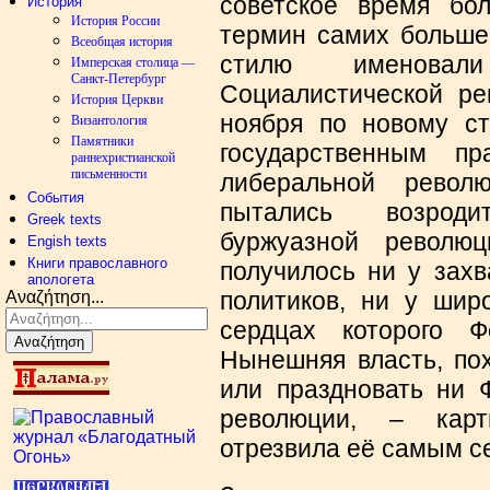
советское время бол
История
История России
термин самих большев
Всеобщая история
стилю именовал
Имперская столица —
Санкт-Петербург
Социалистической ре
История Церкви
ноября по новому с
Византология
Памятники
государственным п
раннехристианской
письменности
либеральной рево
События
пытались возрод
Greek texts
буржуазной револю
Engish texts
Книги православного
получилось ни у захв
апологета
политиков, ни у шир
Αναζήτηση...
сердцах которого 
Αναζήτηση
Нынешняя власть, пох
или праздновать ни 
революции, – карт
отрезвила её самым с