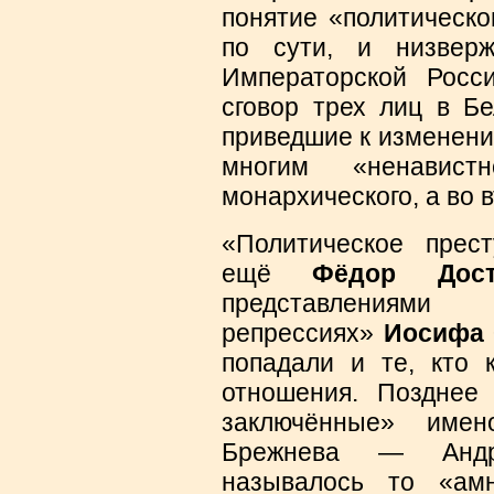
понятие «политическо
по сути, и низверж
Императорской Росс
сговор трех лиц в Бе
приведшие к изменени
многим «ненавис
монархического, а во в
«Политическое прес
ещё
Фёдор Дост
представления
репрессиях»
Иосифа 
попадали и те, кто 
отношения. Позднее
заключённые» имен
Брежнева — Андр
называлось то «ам