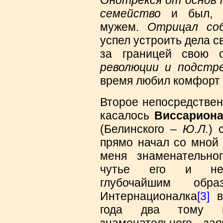
семейство
и был, 
мужем.
Отрицал соб
успел устроить дела 
за границей свою 
революции и подстр
время любил комфорт 
Второе непосредствен
касалось
Виссариона
(Белинского –
Ю.Л.
) 
прямо начал со мной
меня знаменательно
чутье его и необ
глубочайшим обра
Интернационалка
[3]
в 
года два тому 
знаменательного зая