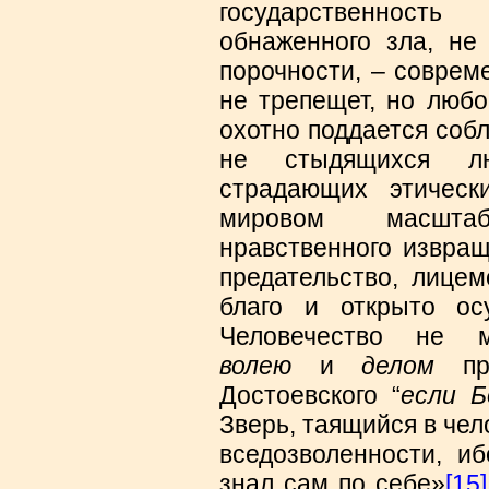
государственност
обнаженного зла, не
порочности, – соврем
не трепещет, но любо
охотно поддается соб
не стыдящихся лю
страдающих этическ
мировом масшта
нравственного извра
предательство, лицем
благо и открыто ос
Человечество не
волею
и
делом
при
Достоевского “
если Б
Зверь, таящийся в чел
вседозволенности, иб
знал сам по себе»
[15]