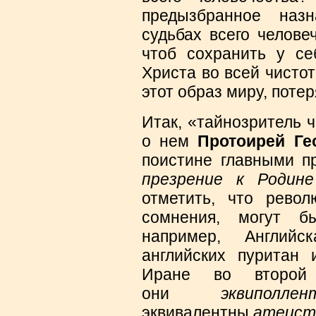
предызбранное наз
судьбах всего челове
чтоб сохранить у се
Христа во всей чистот
этот образ миру, поте
Итак, «тайнозритель 
о нем
Протоирей Ге
поистине главными 
презрение к Роди
отметить, что рево
сомнения, могут б
например, Английс
английских пуритан
Иране во второй
они
эквиполлен
эквивалентны
атеист