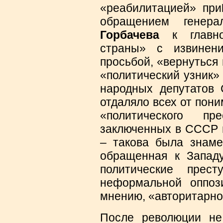
«реабилитацией» при
обращением генера
Горбачева
к главно
страны» с извинен
просьбой, «вернуться 
«политический узник»
народных депутатов
отдаляло всех от пон
«политического пре
заключенных в СССР и
– такова была знаме
обращенная к Запад
политические прест
неформальной оппоз
мнению, «авторитарно
После революции не