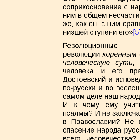
соприкосновение с на
ним в общем несчастии
же, как он, с ним сра
низшей ступени его»
[5
Революционн
революции
коренным 
человеческую суть
,
человека и его пр
Достоевский и испове
по-русски и во вселе
самом деле наш народ
И к чему ему учить
псалмы? И не заключае
в Православии? Не 
спасение народа русс
всего человечества