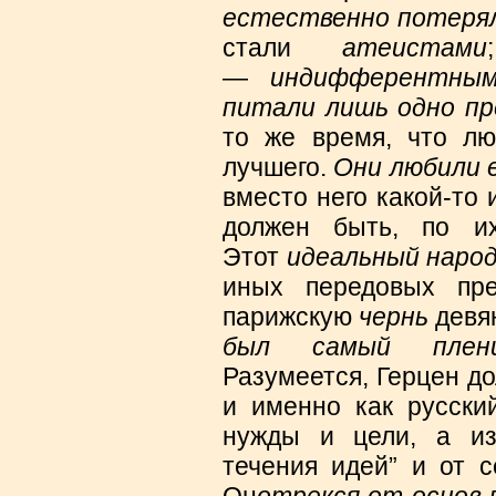
естественно потерял
стали
атеистами
—
индифферентны
питали лишь одно пр
то же время, что лю
лучшего.
Они любили 
вместо него какой-то
должен быть, по их
Этот
идеальный наро
иных передовых пре
парижскую
чернь
девян
был самый плени
Разумеется, Герцен д
и именно как русский
нужды и цели, а из 
течения идей” и от с
Он
отрекся
от основ 