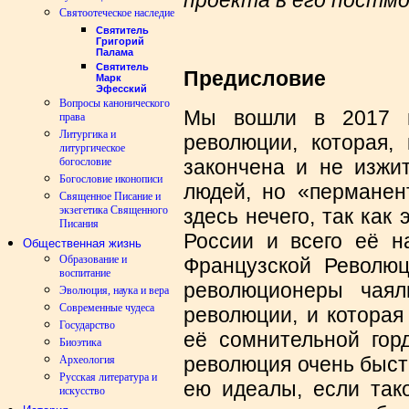
Святоотеческое наследие
Святитель
Григорий
Палама
Святитель
Предисловие
Марк
Эфесский
Вопросы канонического
Мы вошли в 2017 г
права
Литургика и
революции, которая, 
литургическое
закончена и не изжи
богословие
Богословие иконописи
людей, но «перманен
Священное Писание и
экзегетика Священного
здесь нечего, так как
Писания
России и всего её н
Общественная жизнь
Образование и
Французской Революц
воспитание
революционеры чаял
Эволюция, наука и вера
Современные чудеса
революции, и которая
Государство
её сомнительной гор
Биоэтика
революция очень быст
Археология
Русская литература и
ею идеалы, если так
искусство