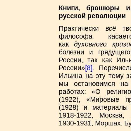
Книги, брошюры и
русской революции
Практически
всё
тво
философа касае
как
духовного кризи
болезни и грядущег
России, так как Иль
России»
[8]
. Перечисл
Ильина на эту тему з
мы остановимся на
работах: «О религи
(1922), «Мировые п
(1928) и материалы
1918-1922, Москва, 
1930-1931, Моршах, Бу