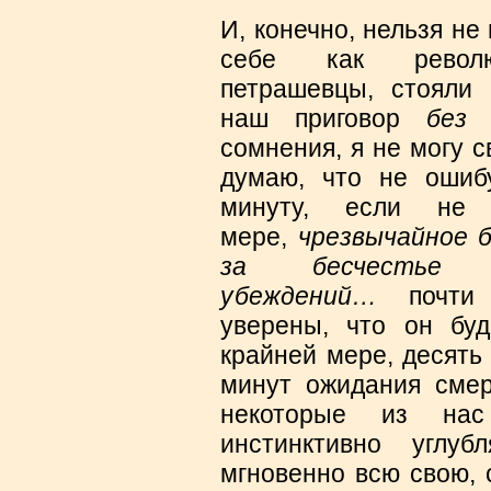
И, конечно, нельзя не
себе как революц
петрашевцы, стояли
наш приговор
без 
сомнения, я не могу с
думаю, что не ошибу
минуту, если не 
мере,
чрезвычайное 
за бесчестье
убеждений…
почти 
уверены, что он буд
крайней мере, десять
минут ожидания смер
некоторые из нас
инстинктивно углу
мгновенно всю свою, 