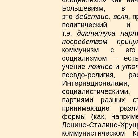
Большевизм, в 
это
действие
,
воля
, 
политический и
т.е.
диктатура парт
посредством прин
коммунизм с его 
социализмом – есть
учение
ложное
и
утоп
псевдо-религия, 
Интернационалам
социалистическими
партиями разных с
принимающие разл
формы (как, наприм
Ленине-Сталине-Хру
коммунистическом 