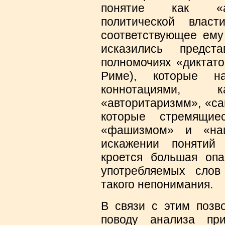
понятие как «ар
политической влас
соответствующее ему 
исказились предст
полномочиях «диктато
Риме), которые на
коннотациями, 
«авторитаризмм», «са
которые стремящие
«фашизмом» и «на
искажении понятий
кроется большая оп
употребляемых слов
такого непонимания.
В связи с этим позв
поводу анализа пр