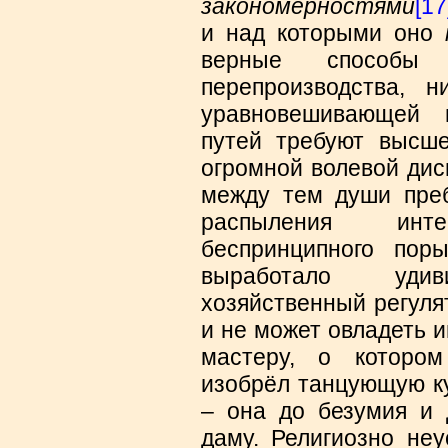
закономерностями
[17
и над которыми оно
верные способы
перепроизводства, н
уравновешивающей 
путей требуют высше
огромной волевой дис
между тем души преб
распыления инт
беспринципного пор
выработало удив
хозяйственный регуля
и не может овладеть 
мастеру, о которо
изобрёл танцующую ку
– она до безумия и 
даму. Религиозно неу