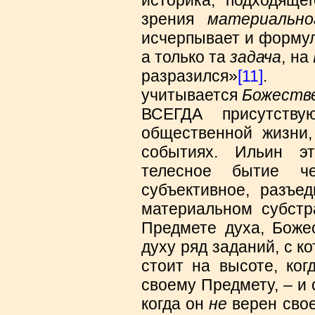
зрения
материальн
исчерпывает и формул
а только та
задача
, на
разразился»
[11]
. П
учитывается
Божеств
ВСЕГДА присутств
общественной жизни,
событиях. Ильин э
телесное бытие че
субъективное, разъе
материальном субстр
Предмете духа, Божес
духу ряд заданий, с 
стоит на высоте, ког
своему Предмету, – и
когда он
не
верен свое