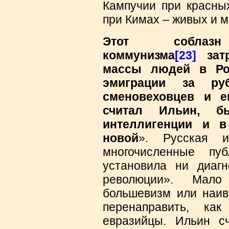
Кампучии при красны
при Кимах – живых и м
Этот соблаз
коммунизма
[23]
затр
массы людей в Рос
эмиграции за р
сменовеховцев и е
считал Ильин, б
интеллигенции и в
новой
». Русская и
многочисленные пу
установила ни диагн
революции». Мало
большевизм или наив
перенаправить, ка
евразийцы. Ильин с