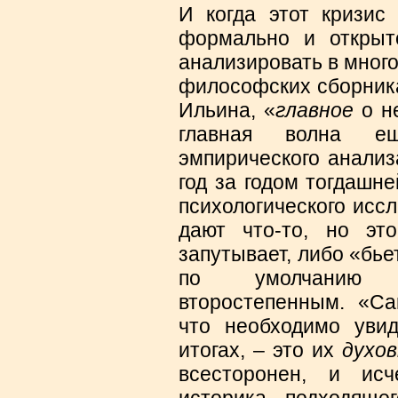
И когда этот кризис
формально и открыт
анализировать в мног
философских сборника
Ильина, «
главное
о н
главная волна е
эмпирического анализ
год за годом тогдашн
психологического исс
дают что-то, но эт
запутывает, либо «бье
по умолчани
второстепенным. «С
что необходимо увид
итогах, – это их
духов
всесторонен, и ис
историка, подходяще