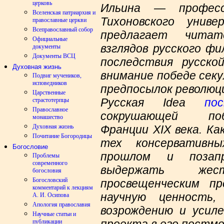
церковь
Ильина — професс
Вселенская патриархия и
Тихоновского унив
православные церкви
Всеправославный собор
предлагает читат
Официальные
взглядов русского ф
документы
Документы ВСЦ
последствия русско
Духовная жизнь
внимание победе секу
Подвиг мучеников,
исповедников
предпосылок революци
Царственные
Русская
Idea
по
страстотерпцы
Православное
сокрушающей по
монашество
Франции
XIX
века. Ка
Духовная жизнь
Почитание Богородицы
тех консервативн
Богословие
прошлом и позап
Проблемы
современного
выдержать жес
богословия
Богословский
просвещенческим п
комментарий к лекциям
научную ценность
А. И. Осипова
Апология православия
возрождению и усиле
Научные статьи и
проекта в его постм
публикации