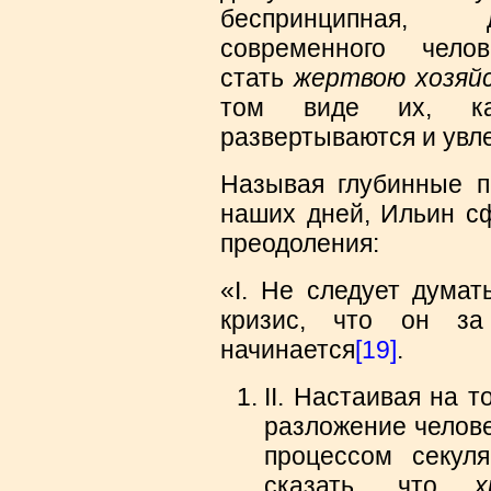
беспринципная, 
современного чел
стать
жертвою хозяй
том виде их, 
развертываются и увл
Называя глубинные п
наших дней, Ильин с
преодоления:
«I. Не следует дума
кризис, что он за
начинается
[19]
.
II. Настаивая на 
разложение челове
процессом секул
сказать, что
х