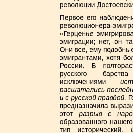
революции Достоевск
Первое его наблюдени
революционера-эмиг
«Герцен
не
эмигрирова
эмиграции; нет, он т
Они все, ему подобные
эмигрантами, хотя бо
России. В полтора
русского барст
исключениями
ис
расшатались последни
и с русской правдой.
Г
предназначила вырази
этот
разрыв с наро
образованного нашего
тип исторический.