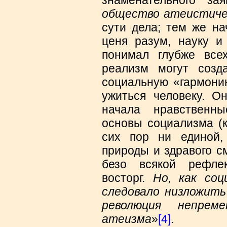
общество атеистиче
сути дела; тем же на
ценя разум, науку и
понимал глубже все
реализм могут созд
социальную «гармони
ужиться человеку. О
начала нравственн
основы социализма (к
сих пор ни единой,
природы и здравого с
безо всякой рефле
восторг.
Но, как соц
следовало низложить
революция непрем
атеизма
»
[4]
.