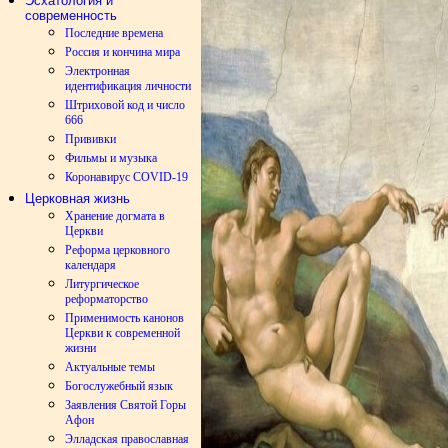
Эсхатология и
современность
Последние времена
Россия и кончина мира
Электронная
идентификация личности
Штриховой код и число
666
Прививки
Фильмы и музыка
Коронавирус COVID-19
Церковная жизнь
Хранение догмата в
Церкви
Реформа церковного
календаря
Литургическое
реформаторство
Применимость канонов
Церкви к современной
жизни
Актуальные темы
Богослужебный язык
Заявления Святой Горы
Афон
Элладская православная