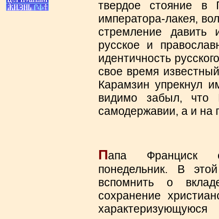
твердое стояние в 
императора-лакея, во
стремление давить 
русское и православ
идентичность русского
свое время известный
Карамзин упрекнул им
видимо забыл, что 
самодержавии, а и на 
П
апа Франциск с
понедельник. В это
вспомнить о вклад
сохранение христиан
характеризующуюся