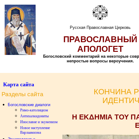
Русская Православная Церковь
ПРАВОСЛАВНЫЙ
АПОЛОГЕТ
Богословский комментарий на некоторые сов
непростые вопросы вероучения.
Карта сайта
КОНЧИНА 
Разделы сайта
ИДЕНТИЧ
Богословские диалоги
Римо-католицизм
Η ΕΚΔΗΜΙΑ ΤΟΥ Π
Антихалкидониты
Инославие и экуменизм
Новое наступление
Варлаамизма