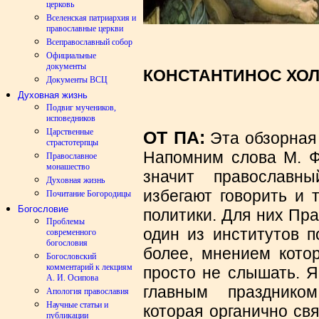
церковь
Вселенская патриархия и
православные церкви
Всеправославный собор
Официальные
документы
КОНСТАНТИНОС ХО
Документы ВСЦ
Духовная жизнь
Подвиг мучеников,
исповедников
Царственные
ОТ ПА:
Эта обзорная 
страстотерпцы
Напомним слова М. Ф.
Православное
монашество
значит православны
Духовная жизнь
избегают говорить и 
Почитание Богородицы
Богословие
политики. Для них Пр
Проблемы
один из институтов п
современного
богословия
более, мнением котор
Богословский
комментарий к лекциям
просто не слышать. Я
А. И. Осипова
главным празднико
Апология православия
Научные статьи и
которая органично св
публикации