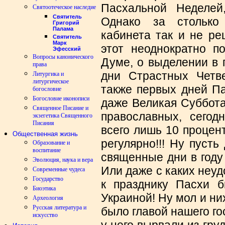
Пасхальной Неделей
Святоотеческое наследие
Святитель
Однако за столько
Григорий
Палама
кабинета так и не ре
Святитель
Марк
этот неоднократно п
Эфесский
Вопросы канонического
Думе, о выделении в 
права
дни Страстных Четв
Литургика и
литургическое
также первых дней Па
богословие
Богословие иконописи
даже Великая Суббота
Священное Писание и
православных, сегод
экзегетика Священного
Писания
всего лишь 10 процен
Общественная жизнь
регулярно!!! Ну пусть
Образование и
воспитание
священные дни в году
Эволюция, наука и вера
Или даже с каких неу
Современные чудеса
Государство
к празднику Пасхи 
Биоэтика
Украиной! Ну мол и них
Археология
Русская литература и
было главой нашего гос
искусство