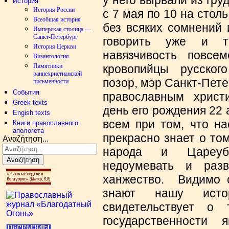
у него вырвали из груд
История
История России
с 7 мая по 10 на стол
Всеобщая история
без всяких сомнений 
Имперская столица —
Санкт-Петербург
говорить уже и т
История Церкви
навязчивость повсе
Византология
Памятники
кровопийцы русског
раннехристианской
позор, мэр Санкт-Пет
письменности
События
православным христ
Greek texts
день его рождения 22 
Engish texts
всем при том, что на
Книги православного
апологета
прекрасно знает о том
Αναζήτηση...
народа и Цареуби
Αναζήτηση
недоумевать и разв
ханжество. Видимо 
знают нашу истор
свидетельствует о
государственности