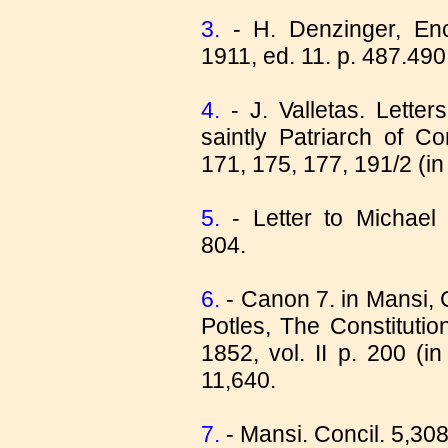
3.
- Η. Denzinger, Enc
1911, ed. 11. p. 487.490
4.
- J. Valletas. Letter
saintly Patriarch of C
171, 175, 177, 191/2 (i
5.
- Letter to Michael 
804.
6.
- Canon 7. in Mansi, C
Potles, The Constituti
1852, vοl. ΙΙ p. 200 (i
11,640.
7.
- Mansi. Concil. 5,30