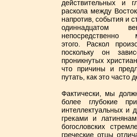
действительных и г
раскола между Восток
напротив, события и с
одиннадцатом в
непосредственн
этого. Раскол прои
поскольку он зави
проникнутых христиан
что причины и предл
путать, как это часто 
Фактически, мы долж
более глубокие пр
интеллектуальных и 
греками и латинянам
богословских стремл
греческие отцы отлич