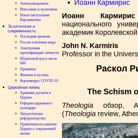
Иоанн Кармирис
Антихалкидониты
Инославие и экуменизм
Иоанн Карми
Новое наступление
Варлаамизма
национального униве
Эсхатология и
академик Королевско
современность
Последние времена
Россия и кончина мира
J
ο
hn
Ν
. Karmiris
Электронная
Professor in the Univers
идентификация личности
Штриховой код и число
666
Раскол Р
Прививки
Фильмы и музыка
Коронавирус COVID-19
Церковная жизнь
The Schism 
Хранение догмата в
Церкви
Реформа церковного
Theologia
обзор, 
календаря
(
Theologia
review, Athe
Литургическое
реформаторство
Применимость канонов
Церкви к современной
жизни