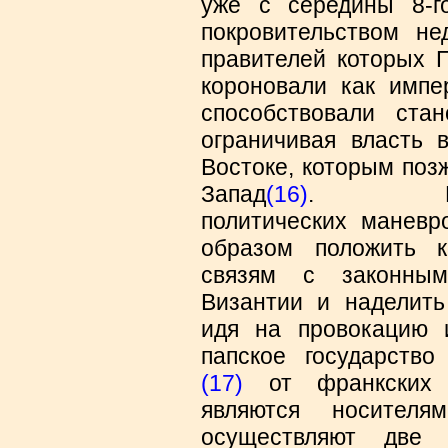
уже с середины 8-г
покровительством не
правителей которых П
короновали как импе
способствовали ста
ограничивая власть 
Востоке, которым поз
Запад
(16)
. Пос
политических маневр
образом положить 
связям с законны
Византии и наделить
идя на провокацию 
папское государств
(17)
от франкских 
являются носител
осуществляют две 