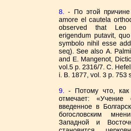
8.
- По этой причине 
amore el cautela οrthod
observed that Leo 
erigendum putavit, quo 
symbolo nihil esse adde
seq). See also Α. Palmie
and Ε. Mangenot, Dictio
vοl.5 p. 2316/7. C. Hefe
i. Β. 1877, vοl. 3 p. 753
9.
- Потому что, как
отмечает: «Учение
введенное в Болгарс
богословским мне
Западной и Восточ
становится церко