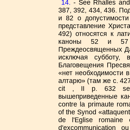
14.
- See Rhalles and P
387, 392, 434, 436. 
и 82 о допустимости
представление Христа
492) относятся к лат
каноны 52 и 57 
Преждеосвященных Дар
исключая субботу, 
Благовещения Пресвят
«нет необходимости в
алтарю» (там же с. 427 
cit , ΙΙ p. 632 se
вышеприведенные кано
contre la primaute rom
of the Synod «attaquent 
de l'Eglise romaine 
d'excommunication ou