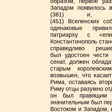
образом, первое ра
Западом появилось 
(381) и, осо
(451) Вселенских со
одинаковые привил
патриарху с «епи
Константинополь стан
справедливо реш
был удостоен чести 
сенат, должен облад
старым королевск
возвышен, что касает
Рима, оставаясь втор
Риму отцы разумно от
он был правящим 
значительным был пе
Востоком и Западом, 