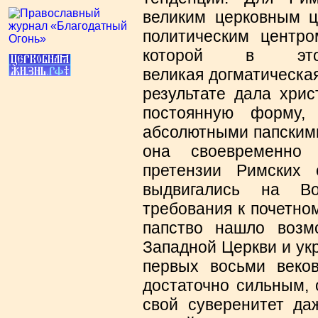
великим церковным ц
политическим
центр
которой в это
великая догматическая
результате дала хрис
постоянную форму,
абсолютными папскими
она своевременно
претензии Римских 
выдвигались на В
требования к почетно
папство нашло возм
Западной Церкви и ук
первых восьми веков
достаточно сильным, 
свой суверенитет да