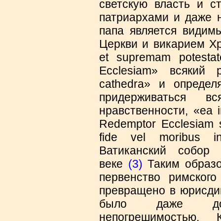
светскую власть и с
патриархами и даже 
папа является видим
Церкви и викарием Хр
et supremam potestate
Ecclesiam» всякий 
cathedra» и определ
придерживаться
нравственности, «ea inf
Redemptor Ecclesiam s
fide vel moribus in
Ватиканский собор
веке
(3)
Таким образо
первенство римског
превращено в юрисдик
было даже до
непогрешимостью. 