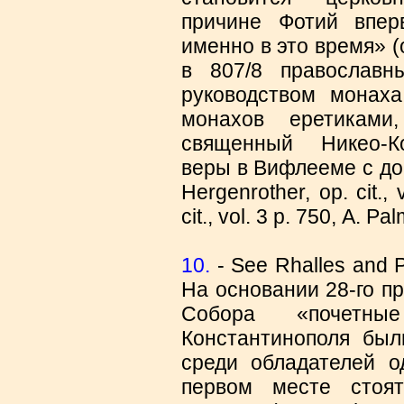
причине Фотий впер
именно в это время» (o
в 807/8 православ
руководством монах
монахов еретиками
священный Никео-К
веры в Вифлееме с до
Hergenrother, οp. cit., 
cit., vol. 3 p. 750, Α. Pa
10.
- See Rhalles and Pot
На основании 28-го п
Собора «почетны
Константинополя был
среди обладателей о
первом месте стоя