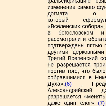
фальсификацию свя
изменение самого фун
догмата о 
который сформу
«Вселенских собора»,
в богословском и
рассмотрели и обогат
подтверждены пятью 
другими церковными
Третий Вселенский со
не разрешается прои
против того, что был
собравшимися в Нике
Духа».
(6)
. Предсе
Александрийский 
разрешается «менять
даже один слог»
(7)