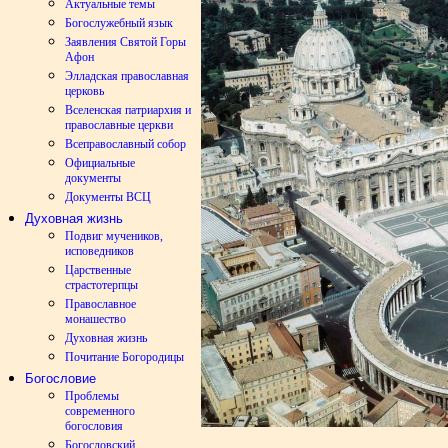
Актуальные темы
Богослужебный язык
Заявления Святой Горы
Афон
Элладская православная
церковь
Вселенская патриархия и
православные церкви
Всеправославный собор
Официальные
документы
Документы ВСЦ
Духовная жизнь
Подвиг мучеников,
исповедников
Царственные
страстотерпцы
Православное
монашество
Духовная жизнь
Почитание Богородицы
Богословие
Проблемы
современного
богословия
Богословский