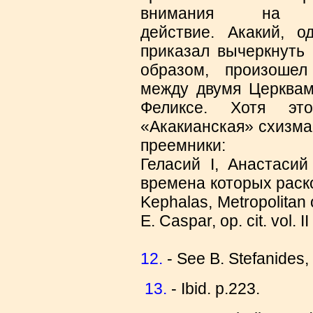
внимания на ег
действие. Акакий, о
приказал вычеркнуть 
образом, произоше
между двумя Церквам
Феликсе. Хотя эт
«Акакианская» схизма
преемники:
Геласий I, Анастасий
времена которых раско
Kephalas, Metropolitan o
Ε. Caspar, οp. cit. vοl. Ι
12.
- See Β. Stefanides, ο
13.
- Ibid. p.223.