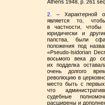
Athens 1948, p. 261 seq
2.
– Характерной ос
является то, что
в частности, чтобы
юридически и други
папства, были сфа
положения под назван
«Pseudo-Isidorian De
восьмого века до се
их подделка оставал
очень долгого вре
революцию в церковно
место быть с первых
что администрати
судебные полномо
расширены и дополнен