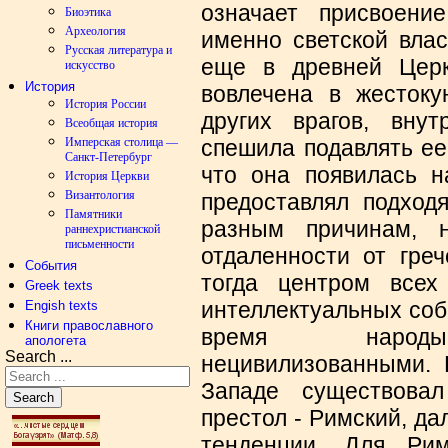
означает присвоени
Биоэтика
Археология
именно светской влас
Русская литература и
еще в древней Церк
искусство
История
вовлечена в жестоку
История России
других врагов, вну
Всеобщая история
спешила подавлять ее
Имперская столица —
Санкт-Петербург
что она появилась н
История Церкви
Византология
предоставлял подход
Памятники
разным причинам, 
раннехристианской
письменности
отдаленности от греч
События
тогда центром всех
Greek texts
интеллектуальных собы
Engish texts
Книги православного
время наро
апологета
Search ...
нецивилизованными. К
Западе существовал
Search
престол - Римский, да
тенденции. Для Ри