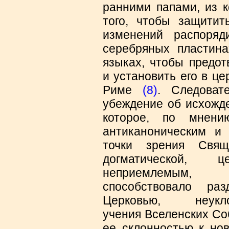
ранними папами, из к
того, чтобы защити
изменений распоряд
серебряных пластина
языках, чтобы предот
и установить его в це
Риме
(8)
. Следоват
убеждение об исхожде
которое, по мнени
антиканоническим и
точки зрения Свящ
догматической, 
неприемлемым, 
способствовало ра
Церковью, неукл
учения Вселенских Со
ее склонностью к но