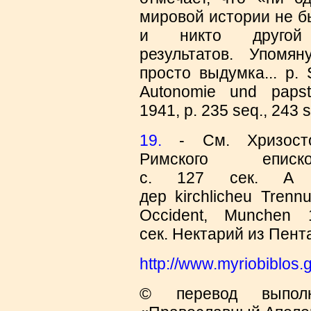
мировой истории не б
и никто другой
результатов. Упомя
просто выдумка...
p. 
Autonomie und papstl
1941, p. 235 seq., 243 
19.
- См. Хризосто
Р
имского епис
с. 127 сек. Α 
дер kirchlicheu Tren
Occident, Munchen
сек. Нектарий из Пента
http://www.myriobiblos.
© перевод выполне