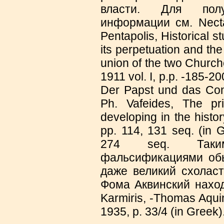
власти. Для пол
информации см. Nectar
Pentapolis, Historical s
its perpetuation and the 
union of the two Churc
1911 vol. Ι, p.p. -185-20
Der Papst und das Conc
Ph. Vafeides, The p
developing in the histo
pp. 114, 131 seq. (in Gr
274 seq. Таки
фальсификациями обы
даже великий схолас
Фома Аквинский наход
Karmiris, -Thomas Aqu
1935, p. 33/4 (in Greek)