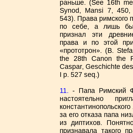
раньше. (See 16th mee
Synod, Mansi 7, 450, 
543). Права римского
по себе, а лишь бы
признал эти древни
права и по этой пр
«прототрон». (Β. Stefan
the 28th Canon the P
Caspar, Geschichte des
Ι p. 527 seq.)
11.
- Папа Римский Фе
настоятельно при
константинопольского 
за его отказа папа ни
из диптихов. Понятн
признавала такого п