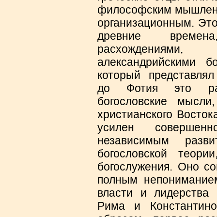
философским мышлени
организационным. Это
древние времен
расхождениями,
александрийскими б
который представля
до Фотия это ра
богословские мысли
христианского Восток
усилен соверше
независимым разв
богословской теори
богослужения. Оно с
полным непонимание
власти и лидерства 
Рима и Константино