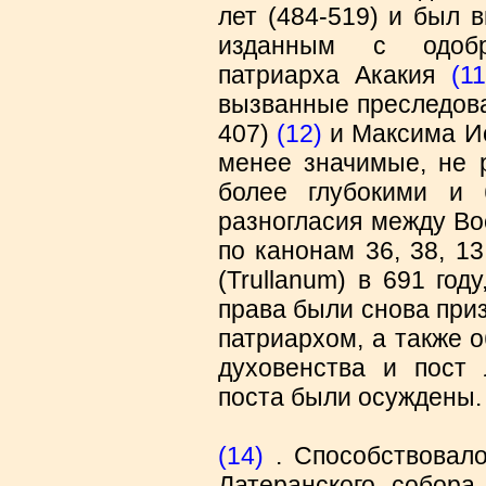
лет (484-519) и был 
изданным с одобре
патриарха Акакия
(11
вызванные преследова
407)
(12)
и Максима И
менее значимые, не р
более глубокими и
разногласия между Во
по канонам 36, 38, 13
(Trullanum) в 691 го
права были снова при
патриархом, а также 
духовенства и пост 
поста были осуждены
(14)
. Способствовало
Латеранского собора 