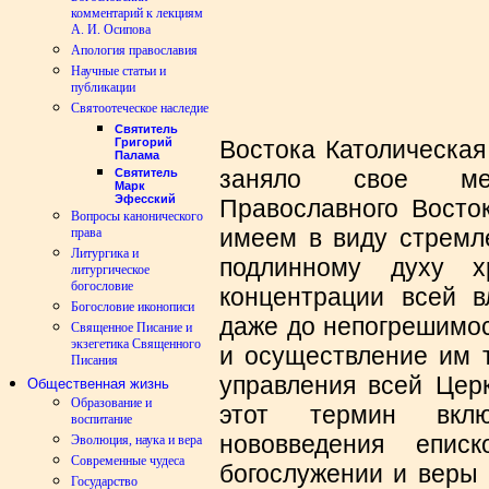
комментарий к лекциям
А. И. Осипова
Апология православия
Научные статьи и
публикации
Святоотеческое наследие
Святитель
Востока Католическая
Григорий
Палама
заняло свое ме
Святитель
Марк
Эфесский
Православного Восто
Вопросы канонического
имеем в виду стремл
права
Литургика и
подлинному духу х
литургическое
богословие
концентрации всей в
Богословие иконописи
даже до непогрешимос
Священное Писание и
экзегетика Священного
и осуществление им т
Писания
управления всей Церк
Общественная жизнь
Образование и
этот термин вклю
воспитание
нововведения епис
Эволюция, наука и вера
Современные чудеса
богослужении и веры 
Государство