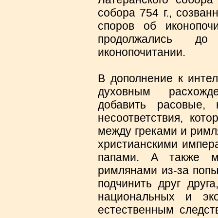
собора 754 г., созва
споров об иконопочи
продолжались д
иконопочитании.
В дополнение к интел
духовным расхожд
добавить расовые, 
несоответствия, кот
между греками и римл
христианскими импер
папами. А также м
римлянами из-за попы
подчинить друг друг
национальных и эк
естественным следст