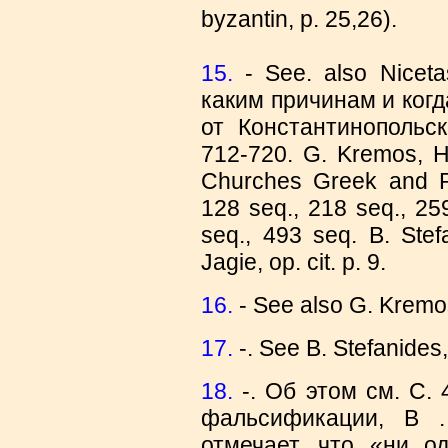
byzantin, p. 25,26).
15.
- See. also Niceta
каким причинам и ког
от Константинопольск
712-720. G. Kremos, Hi
Churches Greek and R
128 seq., 218 seq., 25
seq., 493 seq. Β. Stefa
Jagie, οp. cit. p. 9.
16.
- See also G. Kremos,
17.
-. See Β. Stefanides, 
18.
-. Об этом см. С. 
фальсификации, Β . 
отмечает, что «ни о