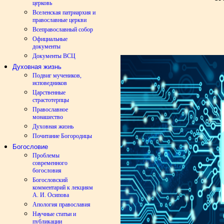
церковь
Вселенская патриархия и
православные церкви
Всеправославный собор
Официальные
документы
Документы ВСЦ
Духовная жизнь
Подвиг мучеников,
исповедников
Царственные
страстотерпцы
Православное
монашество
Духовная жизнь
Почитание Богородицы
Богословие
Проблемы
современного
богословия
Богословский
комментарий к лекциям
А. И. Осипова
Апология православия
Научные статьи и
публикации