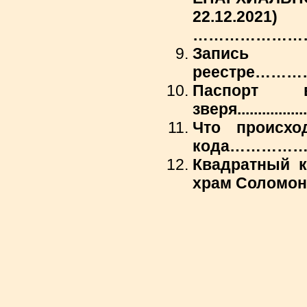
22.12.2021)
……………………………………
За
реестре…………………………
Паспорт 
зверя.....................
Что происхо
кода……………….............
Квадратный к
храм Соломон