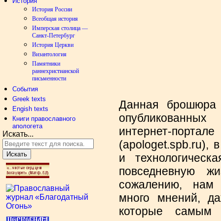
История
История России
Всеобщая история
Имперская столица —
Санкт-Петербург
История Церкви
Византология
Памятники
раннехристианской
письменности
События
Greek texts
Данная брошюра 
Engish texts
опубликованны
Книги православного
апологета
интернет-порта
Искать...
(apologet.spb.ru),
Искать
и технологическ
повседневную жи
сожалению, нам 
много мнений, д
которые самым 