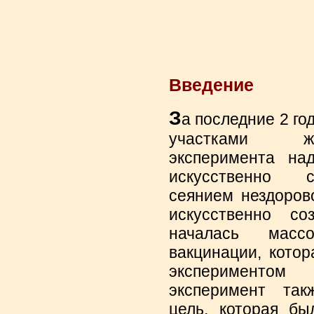
Введение
З
а последние 2 го
участками жу
эксперимента на
искусственно с
сеянием нездоров
искусственно со
началась массо
вакцинации, кото
эксперименто
эксперимент так
цель, которая бы