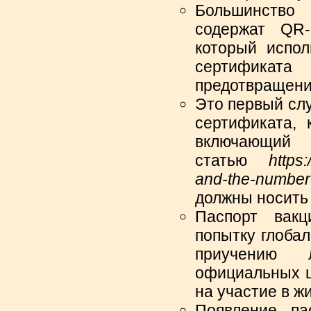
Большинств
содержат QR-
который испол
сертификат
предотвращени
Это первый сл
сертификата, 
включающий
статью
https
and-the-number-
должны носить 
Паспорт вакц
попытку глобал
приучению 
официальных ц
на участие в ж
Появление па