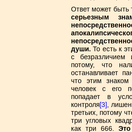
Ответ может быть 
серьезным зна
непосредственн
апокалипсичес
непосредственн
души.
То есть к э
с безразличием 
потому, что нал
останавливает па
что этим знаком
человек с его п
попадает в усл
контроля
[3]
, лишен
третьих, потому чт
три угловых квад
как три 666.
Это