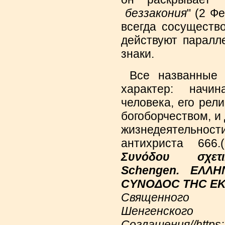
беззакония
" (2 Ф
всегда сосуществ
действуют паралл
знаки.
Все названные ф
характер: начи
человека, его рели
богоборчеством, и
жизнедеятельно
антихриста 666
Συνόδου σχε
Schengen. ΕΛΛ
CΥΝΟΔΟC THC EK
Священного 
Шенгенского
Соглашения//https:/