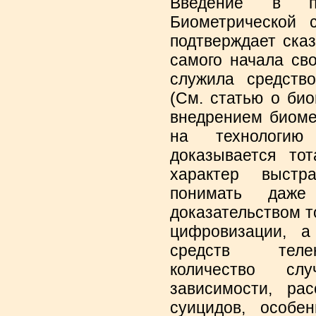
Введение в п
Биометрической 
подтверждает ска
самого начала св
служила средство
(См. статью о био
внедрением биоме
на технологию
доказывается тот
характер выстра
понимать даже
доказательством т
цифровизации, а
средств телек
количество сл
зависимости, ра
суицидов, особе