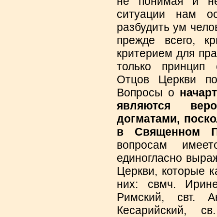
не понимая и не
ситуации нам ос
разбудить ум чело
прежде всего, к
критерием для пра
только принцип 
Отцов Церкви по
Вопросы о
начарт
являются веро
догматами, поско
в Священном П
вопросам имеет
единогласно выра
Церкви, которые к
них: свмч. Ирин
Римский, свт. А
Кесарийский, св