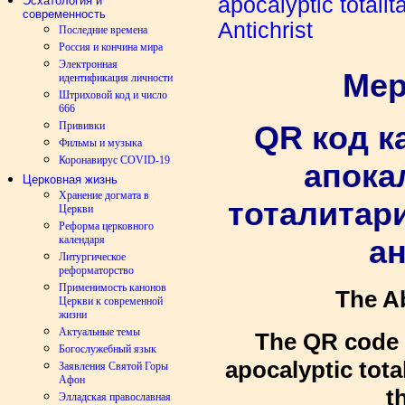
apocalyptic totali
Эсхатология и
современность
Antichrist
Последние времена
Россия и кончина мира
Электронная
Мер
идентификация личности
Штриховой код и число
666
Прививки
QR код к
Фильмы и музыка
Коронавирус COVID-19
апока
Церковная жизнь
Хранение догмата в
тоталитар
Церкви
Реформа церковного
календаря
а
Литургическое
реформаторство
Применимость канонов
The A
Церкви к современной
жизни
Актуальные темы
The QR code 
Богослужебный язык
apocalyptic tota
Заявления Святой Горы
Афон
t
Элладская православная