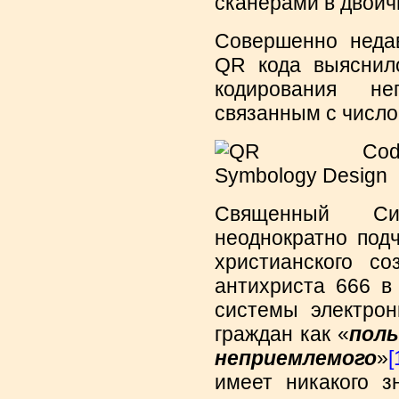
сканерами в двоичн
Совершенно неда
QR кода выяснило
кодирования неп
связанным с число
Священный Си
неоднократно под
христианского со
антихриста 666 в
системы электрон
граждан как «
поль
неприемлемого
»
[
имеет никакого з