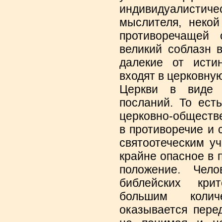
индивидуалистич
мыслителя, некой
противоречащей 
великий соблазн 
далекие от исти
входят в церковну
Церкви в виде 
посланий. То ест
церковно-обществ
в противоречие и
святоотеческим у
крайне опасное в 
положение. Чело
библейских кри
большим колич
оказывается пере