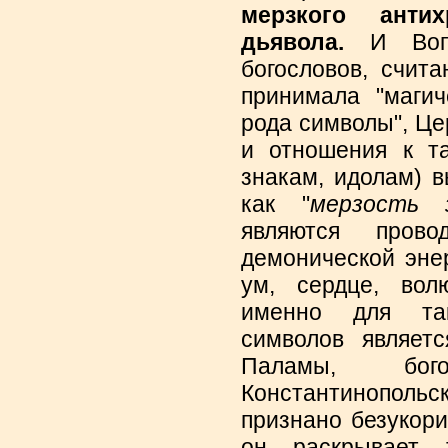
мерзкого анти
дьявола.
И Вопр
богословов, счит
принимала "магич
рода символы", Це
и отношения к т
знакам, идолам) 
как "
мерзость 
являются прово
демонической энер
ум, сердце, вол
именно для так
символов являетс
Паламы, бог
Константинополь
признано безукор
он раскрывает