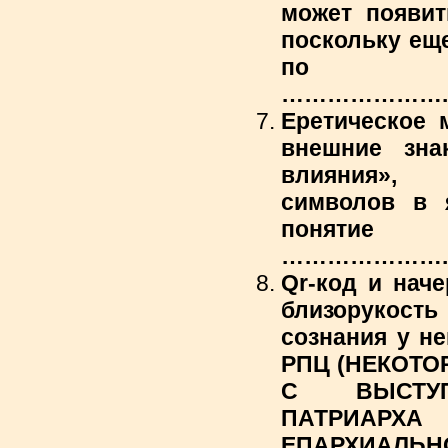
может появит
поскольку ещ
по в
…………………..............
Еретическое 
внешние зна
влияния», 
символов в я
понят
…………………..............
Qr-код и наче
близорукость
сознания у н
РПЦ (НЕКОТО
С ВЫСТУП
ПАТРИА
ЕПАРХИАЛЬН