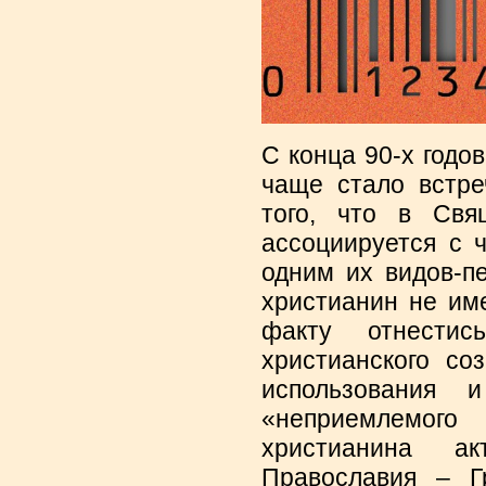
С конца 90-х годо
чаще стало встре
того, что в Свя
ассоциируется с 
одним их видов-пе
христианин не им
факту отнестис
христианского со
использования 
«неприемлемо
христианина а
Православия – Г