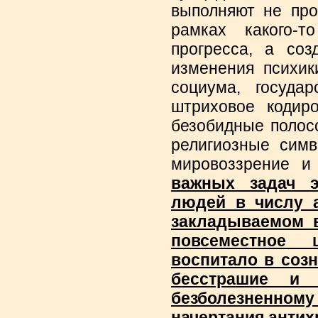
выполняют не про
рамках какого-то
прогресса, а соз
изменения психик
социума, госуда
штриховое кодир
безобидные полосо
религиозные симв
мировоззрение и
важных задач э
людей в числу а
закладываемом в
повсеместное ш
воспитало в созн
бесстрашие и 
безболезненном
начертания антих