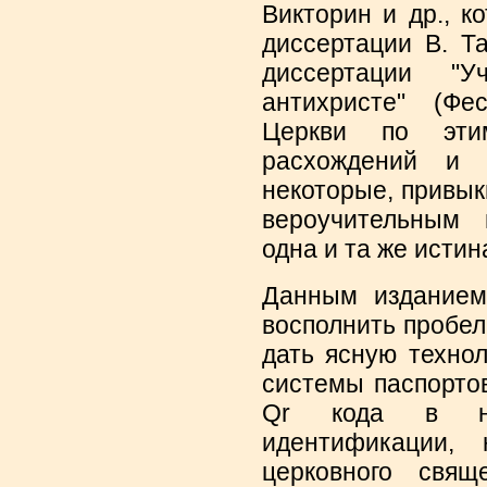
Викторин и др., к
диссертации В. Т
диссертации "
антихристе" (Фе
Церкви по эти
расхождений и п
некоторые, привык
вероучительным 
одна и та же истин
Данным изданием
восполнить пробел
дать ясную техно
системы паспорто
Qr кода в но
идентификации,
церковного свящ