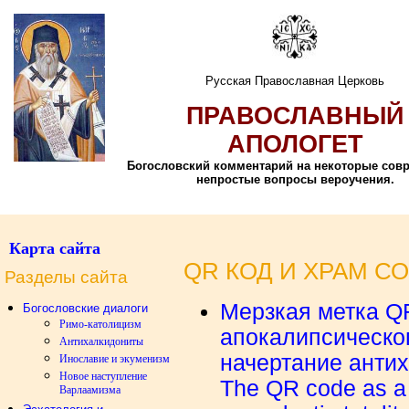
Русская Православная Церковь
ПРАВОСЛАВНЫЙ
АПОЛОГЕТ
Богословский комментарий на некоторые сов
непростые вопросы вероучения.
Карта сайта
QR КОД И ХРАМ С
Разделы сайта
Мерзкая метка QR
Богословские диалоги
Римо-католицизм
апокалипсическог
Антихалкидониты
начертание антих
Инославие и экуменизм
Новое наступление
The QR code as a 
Варлаамизма