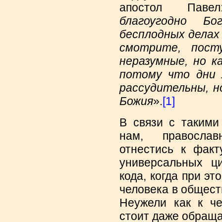
апостол Паве
благоугодно Б
бесплодных делах
смотрите, пост
неразумные, но к
потому что дни 
рассудительны, н
Божия
».
[1]
В связи с такими
нам, правосла
отнестись к факт
универсальных ц
кода, когда при э
человека в общест
Неужели как к че
стоит даже обраща