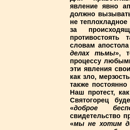
явление явно ап
должно вызывать
не теплохладное
за происходящ
противостоять т
словам апостола
делах тьмы
», 
процессу любыми
эти явления сво
как зло, мерзость
также постоянно
Наш протест, ка
Святогорец буде
«
доброе беспо
свидетельство п
«
мы не хотим д