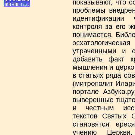
показывают, что 
проблемы внедре
идентификации 
контроля за его 
понимается. Библ
эсхатологическая
утраченными и с
добавить факт кр
мышления и церко
в статьях ряда со
(митрополит Илари
портале Азбука.р
выверенные тщате
и честным иссл
текстов Святых 
становятся ереся
учению Церкви