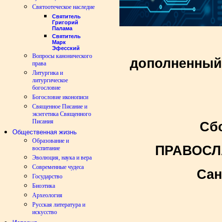
Святоотеческое наследие
Святитель
Григорий
Палама
Святитель
Марк
Эфесский
Вопросы канонического
дополненный
права
Литургика и
литургическое
богословие
Богословие иконописи
Священное Писание и
экзегетика Священного
Писания
Сб
Общественная жизнь
Образование и
ПРАВОСЛ
воспитание
Эволюция, наука и вера
Современные чудеса
Сан
Государство
Биоэтика
Археология
Русская литература и
искусство