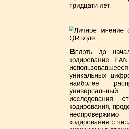
тридцати лет.
В
плоть до нача
кодирование EAN
использовавшеес
уникальных цифр
наиболее рас
универсальный 
исследования ст
кодирования, прод
неопровержимо
кодирования с чис