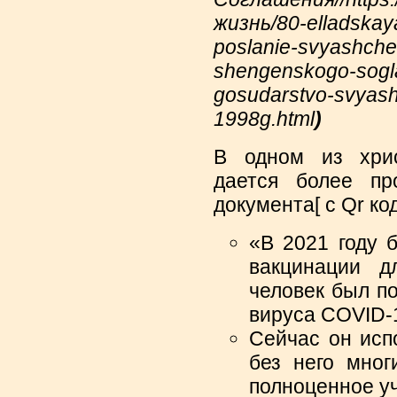
жизнь/80-elladskay
poslanie-svyashche
shengenskogo-sogl
gosudarstvo-svyashc
1998g.html
)
В одном из хрис
дается более пр
документа[ с Qr ко
«В 2021 году 
вакцинации д
человек был п
вируса COVID-
Сейчас он испо
без него мног
полноценное уч