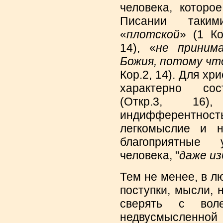
человека, которо
Писании таким
«
плотской
» (1 Ко
14), «
не приним
Божия, потому чт
Кор.2, 14). Для хр
характерно со
(Откр.3, 16
индифферентность
легкомыслие и н
благоприятные
человека, "
даже и
Тем не менее, в л
поступки, мысли,
сверять с во
недвусмысленной