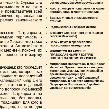
польский. Однако это
воскресила мёртвого мусульманина
называемого папского
Кресты, которые появляются в храме
 и представителя всей
святой Софии в Константинополе
Конечно, православная
Видные ученые отказываются от
рамках канонического
атеизма
Радиоизотопы и возраст Земли
льского Патриархата,
В защиту Благодатного огня (диакон
Георгий Максимов)
ольшую терпимость к
и во Христе, что также
Вера и наука в православной
кого и Антиохийского
гносеологии и методологии
х Церквей, похоже, их
ЯВЛЯЮТСЯ ЛИ АРМЯНЕ
ет принесено в жертву
ПРАВОСЛАВНЫМИ? ВЗГЛЯД
СВЯТИТЕЛЯ ФОТИЯ ВЕЛИКОГО
Митрополит Навпактский и св. Власия
едующем: кто последует
Иерофей: Православное и западное
богословие Доклад, прочитанный во
млении, которое, как
время Конференции для
традает от последствий
священнослужителей Священной
календаря? Кипр с его
Митрополии в Америке Антиохийской
ия, которая в данный
Патриархии Ναυπάκτου κ. Ἱεροθέου:
Ὀρθόδοξη καί δυτική θεολογία
по вопросу Украинской
ского Патриархата на
лько он, без паствы,
 традицию? Для кого в
бращено, если не для