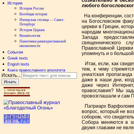
сознательно и беско
История
любого богословског
История России
Всеобщая история
На конференции, состо
Имперская столица — Санкт-
на Богословском факу
Петербург
церкви в Греции, кото
История Церкви
народам многонациона
Византология
Запада предоставл
Памятники раннехристианской
священнического сл
письменности
Православной Церкви 
События
упомянуть и о большой
Greek texts
Итак, если, как свиде
Engish texts
тем, к чему стремятс
Книги православного апологета
униатская пропаганда
Искать...
даже в наши дни, ког
Искать
даже через Интернет
православия? Мы зада
провозглашали и сам П
Патриарх Варфоломей 
вопрос, который не в
собором, что свидетел
Собора меняются в з
двумя главами не явля