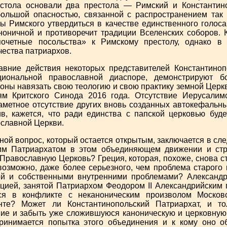
остола основали два престола — Римский и Константино
ольшой опасностью, связанной с распространением так 
ы Римского утвердиться в качестве единственного голоса
ноничной и противоречит традиции Вселенских соборов. 
почетные посольства» к Римскому престолу, однако в 
чества патриархов.
ние действия некоторых представителей Константинопо
циональной православной диаспоре, демонстрируют б
оны навязать свою теологию и свою практику земной Церкв
м Критского Синода 2016 года. Отсутствие Иерусалимс
аметное отсутствие других вновь созданных автокефальны
ив, кажется, что ради единства с папской церковью буд
ославной Церкви.
ой вопрос, который остается открытым, заключается в сл
им Патриархатом в этом объединяющем движении и стре
 Православную Церковь? Греция, которая, похоже, снова с
возможно, даже более серьезного, чем проблема старого 
ой и собственными внутренними проблемами? Александр
ицией, занятой Патриархом Феодором II Александрийским 
ся в конфликте с неканоническим произволом Москов
нте? Может ли Константинопольский Патриархат, и то
ие и забыть уже сложившуюся каноническую и церковную
ринимается попытка этого объединения и к кому оно о