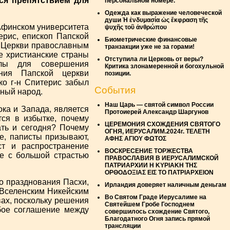
ся препятствием для
персональном номере.
Одежда как выражение человеческой
души Ἡ ἐνδυμασία ὡς ἔκφραση τῆς
 Афинском университета
ψυχῆς τοῦ ἀνθρώπου
ерис, епископ Папской
Биометрические финансовые
й Церкви православным
транзакции уже не за горами!
е христианские страны
Отступила ли Церковь от веры?
лы для совершения
Критика злонамеренной и богохульной
ния Папской церкви
позиции.
о г-н Спитерис забыл
События
вный народ.
Наш Царь — святой символ России
ока и Запада, является
Протоиерей Александр Шаргунов
тся в избытке, почему
ЦЕРЕМОНИЯ СХОЖДЕНИЯ СВЯТОГО
ать и сегодня? Почему
ОГНЯ, ИЕРУСАЛИМ.2024г. ΤΕΛΕΤΗ
е, паписты призывают,
ΑΦΗΣ ΑΓΙΟΥ ΦΩΤΟΣ
ст и распространение
ВОСКРЕСЕНИЕ ТОРЖЕСТВА
е с большой страстью
ПРАВОСЛАВИЯ В ИЕРУСАЛИМСКОЙ
ПАТРИАРХИИ Η ΚΥΡΙΑΚΗ ΤΗΣ
ΟΡΘΟΔΟΞΙΑΣ ΕΙΣ ΤΟ ΠΑΤΡΙΑΡΧΕΙΟΝ
 празднования Пасхи,
Ирландия доверяет наличным деньгам
 Вселенским Никейским
Во Святом Граде Иерусалиме на
вах, поскольку решения
Святейшем Гробе Господнем
бое соглашение между
совершилось схождение Святого,
Благодатного Огня запись прямой
трансляции