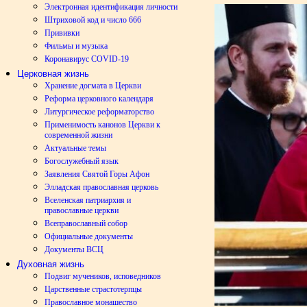
Электронная идентификация личности
Штриховой код и число 666
Прививки
Фильмы и музыка
Коронавирус COVID-19
Церковная жизнь
Хранение догмата в Церкви
Реформа церковного календаря
Литургическое реформаторство
Применимость канонов Церкви к
современной жизни
Актуальные темы
Богослужебный язык
Заявления Святой Горы Афон
Элладская православная церковь
Вселенская патриархия и
православные церкви
Всеправославный собор
Официальные документы
Документы ВСЦ
Духовная жизнь
Подвиг мучеников, исповедников
Царственные страстотерпцы
Православное монашество