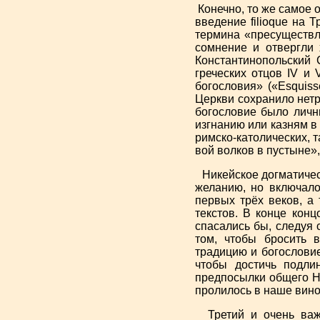
Конечно, то же самое 
введение filioque на 
термина «пресуществ
сомнение и отвергли 
Константинопольский 
греческих отцов IV и 
богословия» (
«Esquiss
Церкви сохранило нетр
богословие было личн
изгнанию или казням в 
римско-католических, т
вой волков в пустыне»
Никейское догматическ
желанию, но включало
первых трёх веков, а
текстов. В конце конц
спасались бы, следуя
том, чтобы бросить в
традицию и богословие
чтобы достичь подлин
предпосылки общего Н
пролилось в наше вино
Третий и очень важн