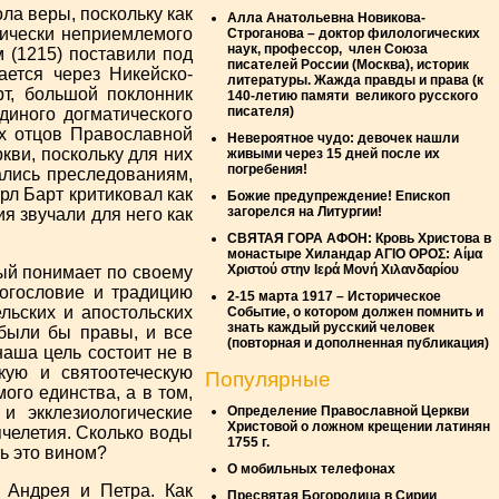
ла веры, поскольку как
Алла Анатольевна Новикова-
огически неприемлемого
Строганова – доктор филологических
наук, профессор, член Союза
 (1215) поставили под
писателей России (Москва), историк
ается через Никейско-
литературы. Жажда правды и права (к
рт, большой поклонник
140-летию памяти великого русского
писателя)
диного догматического
их отцов Православной
Невероятное чудо: девочек нашли
кви, поскольку для них
живыми через 15 дней после их
погребения!
ались преследованиям,
рл Барт критиковал как
Божие предупреждение! Епископ
загорелся на Литургии!
ия звучали для него как
СВЯТАЯ ГОРА АФОН: Кровь Христова в
монастыре Хиландар ΑΓΙΟ ΟΡΟΣ: Αίμα
Χριστού στην Ιερά Μονή Χιλανδαρίου
ый понимает по своему
богословие и традицию
2-15 марта 1917 – Историческое
льских и апостольских
Событие, о котором должен помнить и
знать каждый русский человек
 были бы правы, и все
(повторная и дополненная публикация)
аша цель состоит не в
кую и святоотеческую
Популярные
ого единства, а в том,
и экклезиологические
Oпределение Православной Церкви
Христовой о ложном крещении латинян
челетия. Сколько воды
1755 г.
ь это вином?
О мобильных телефонах
 Андрея и Петра. Как
Пресвятая Богородица в Сирии