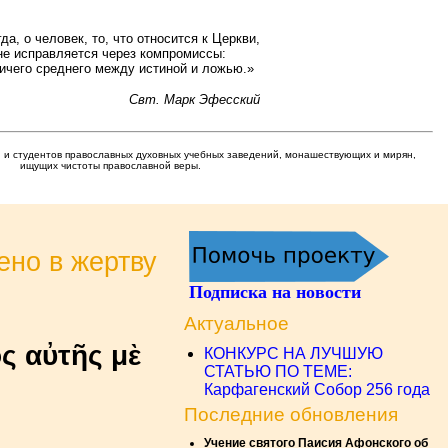
да, о человек, то, что относится к Церкви,
не исправляется через компромиссы:
ничего среднего между истиной и ложью.»
Свт. Марк Эфесский
 и студентов православных духовных учебных заведений, монашествующих и мирян,
ищущих чистоты православной веры.
ено в жертву
Подписка на новости
Актуальное
ς αὐτῆς μὲ
КОНКУРС НА ЛУЧШУЮ
СТАТЬЮ ПО ТЕМЕ:
Карфагенский Собор 256 года
Последние обновления
Учение святого Паисия Афонского об