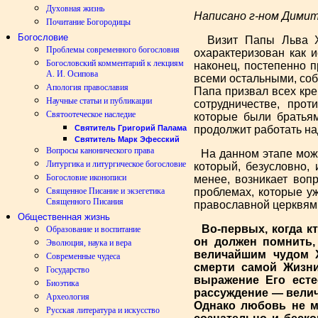
Духовная жизнь
Написано г-ном Дими
Почитание Богородицы
Богословие
Визит Папы Льва XIV
Проблемы современного богословия
охарактеризован как и
Богословский комментарий к лекциям
наконец, постепенно 
А. И. Осипова
всеми остальными, соб
Апология православия
Папа призвал всех кре
Научные статьи и публикации
сотрудничестве, про
Святоотеческое наследие
которые были братьям
Святитель Григорий Палама
продолжит работать на
Святитель Марк Эфесский
Вопросы канонического права
На данном этапе можн
Литургика и литургическое богословие
который, безусловно,
Богословие иконописи
менее, возникает вопр
Священное Писание и экзегетика
проблемах, которые у
Священного Писания
православной церквями
Общественная жизнь
Во-первых, когда кт
Образование и воспитание
он должен помнить,
Эволюция, наука и вера
величайшим чудом Х
Современные чудеса
смерти самой Жизни
Государство
выражение Его есте
Биоэтика
рассуждение — велич
Археология
Однако любовь не м
Русская литература и искусство