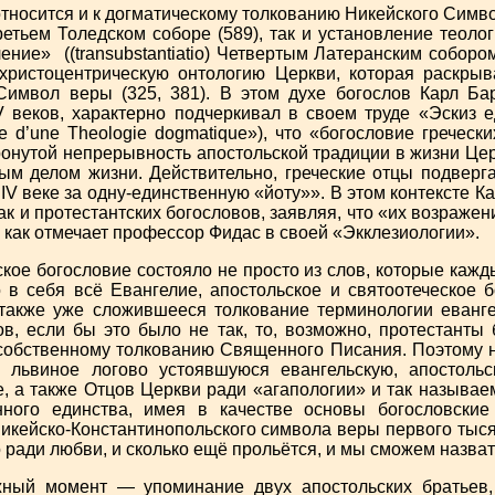
относится и к догматическому толкованию Никейского Симво
Третьем Толедском соборе (589), так и установление теол
ление» (
(transubstantiatio)
Четвертым Латеранским собором
христоцентрическую онтологию Церкви, которая раскрыв
Символ веры (325, 381). В этом духе богослов Карл Ба
V веков, характерно подчеркивал в своем труде «Эскиз е
e d’une Theologie dogmatique»
), что «богословие греческ
онутой непрерывность апостольской традиции в жизни Цер
ым делом жизни. Действительно, греческие отцы подверг
IV веке за одну-единственную «йоту»». В этом контексте Ка
ак и протестантских богословов, заявляя, что «их возражен
, как отмечает профессор Фидас в своей «Экклезиологии».
ое богословие состояло не просто из слов, которые кажд
 в себя всё Евангелие, апостольское и святоотеческое 
 также уже сложившееся толкование терминологии еванге
ов, если бы это было не так, то, возможно, протестанты
 собственному толкованию Священного Писания. Поэтому н
 львиное логово устоявшуюся евангельскую, апостольс
, а также Отцов Церкви ради «агапологии» и так называем
ного единства, имея в качестве основы богословские 
икейско-Константинопольского символа веры первого тыся
 ради любви, и сколько ещё прольётся, и мы сможем назват
ый момент — упоминание двух апостольских братьев,