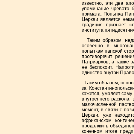
известно, эти два ап
упоминание чревато б
примата. Попытка Пап
Церкви является нека
традиция признает «
института пятидесятни
Таким образом, недав
особенно в многона
попыткам папской стор
противоречит решения
Патриархов, а также з
не беспокоит. Напрот
единство внутри Прав
Таким образом, основн
за Константинопольск
кажется, умаляет саму
внутреннего раскола, 
малочисленной паств
момент, в связи с поз
Церкви, уже находит
африканском контине
продолжить объединен
конечном итоге предп