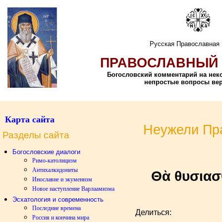
Русская Православная
ПРАВОСЛАВНЫЙ 
Богословский комментарий на не
непростые вопросы ве
Карта сайта
Неужели Пра
Разделы сайта
Богословские диалоги
Римо-католицизм
Антихалкидониты
Θὰ θυσιασ
Инославие и экуменизм
Новое наступление Варлаамизма
Эсхатология и современность
Последние времена
Делиться:
Россия и кончина мира