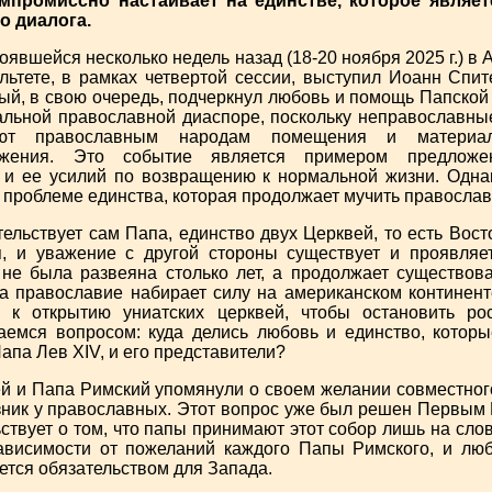
мпромиссно настаивает на единстве, которое являет
о диалога.
явшейся несколько недель назад (18-20 ноября 2025 г.) в
льтете, в рамках четвертой сессии, выступил Иоанн Спит
рый, в свою очередь, подчеркнул любовь и помощь Папско
льной православной диаспоре, поскольку неправославны
яют православным народам помещения и материа
ужения. Это событие является примером предложе
и ее усилий по возвращению к нормальной жизни. Однак
 проблеме единства, которая продолжает мучить правосла
тельствует сам Папа, единство двух Церквей, то есть Вост
я, и уважение с другой стороны существует и проявляе
 не была развеяна столько лет, а продолжает существов
да православие набирает силу на американском континент
, к открытию униатских церквей, чтобы остановить ро
емся вопросом: куда делись любовь и единство, которы
апа Лев XIV, и его представители?
и Папа Римский упомянули о своем желании совместного
озник у православных. Этот вопрос уже был решен Первым
ьствует о том, что папы принимают этот собор лишь на сло
ависимости от пожеланий каждого Папы Римского, и лю
ется обязательством для Запада.