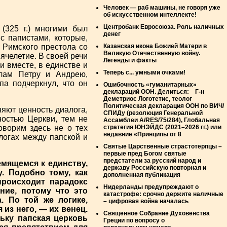
Человек — раб машины, не говоря уже
об искусственном интеллекте!
Центробанк Евросоюза. Роль наличных
(325 г.) многими был
денег
с папистами, которые,
 Римского престола со
Казанская икона Божией Матери в
Великую Отечественную войну.
ячелетие. В своей речи
Легенды и факты
и вместе, в единстве и
Теперь с... умными очками!
олам Петру и Андрею,
па подчеркнул, что он
Ошибочность «гуманитарных»
деклараций ООН. Делиться: Г-н
Деметриос Логотетис, теолог
Политическая декларация ООН по ВИЧ/
яют ценность диалога,
СПИДу (резолюция Генеральной
ностью Церкви, тем не
Ассамблеи A/RES/75/284), Глобальная
оворим здесь не о тех
стратегия ЮНЭЙДС (2021–2026 гг.) или
недавние «Принципы от 8
логах между папской и
Святые Царственные страстотерпцы –
первые пред Богом святые
предстатели за русский народ и
емящемся к единству,
державу Российскую повторная и
. Подобно тому, как
дополненная публикация
происходит парадокс
Нидерланды предупреждают о
ние, потому что это
катастрофе: срочно держите наличные
. По той же логике,
– цифровая война началась
из него, — их венец.
Священное Собрание Духовенства
ьку папская церковь
Греции по вопросу о