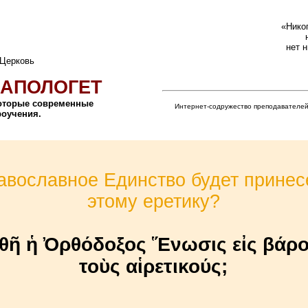
«Никог
нет 
 Церковь
АПОЛОГЕТ
которые современные
Интернет-содружество преподавателей
роучения.
вославное Единство будет принес
этому еретику?
θῆ ἡ Ὀρθόδοξος Ἕνωσις εἰς βάρο
τοὺς αἱρετικούς;