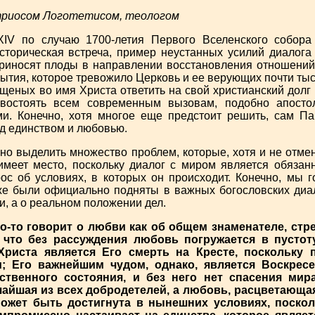
триосом Логотетисом, теологом
 по случаю 1700-летия Первого Вселенского собора 
сторическая встреча, пример неустанных усилий диалога 
приносят плоды в направлении восстановления отношений
ытия, которое тревожило Церковь и ее верующих почти тыс
щеных во имя Христа ответить на свой христианский долг 
тивостоять всем современным вызовам, подобно апост
и. Конечно, хотя многое еще предстоит решить, сам Па
д единством и любовью.
о выделить множество проблем, которые, хотя и не отмен
 имеет место, поскольку диалог с миром является обязан
ос об условиях, в которых он происходит. Конечно, мы г
же были официально подняты в важных богословских диа
, а о реальном положении дел.
о-то говорит о любви как об общем знаменателе, стр
 что без рассуждения любовь погружается в пустоту
риста является Его смерть на Кресте, поскольку 
; Его важнейшим чудом, однако, является Воскресе
ственного состояния, и без него нет спасения мира
айшая из всех добродетелей, а любовь, расцветающая 
ожет быть достигнута в нынешних условиях, поскол