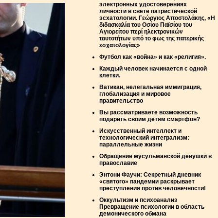
электронных удостоверениях
личности в свете патристической
эсхатологии. Γεώργιος Αποστολάκης, «Η
διδασκαλία του Οσίου Παϊσίου του
Αγιορείτου περί ηλεκτρονικών
ταυτοτήτων υπό το φως της πατερικής
εσχατολογίας»
Футбол как «война» и как «религия».
Каждый человек начинается с одной
клетки.
Ватикан, нелегальная иммиграция,
глобализация и мировое
правительство
Вы рассматриваете возможность
подарить своим детям смартфон?
Искусственный интеллект и
технологический интегрализм:
параллельные жизни
Обращение мусульманской девушки в
православие
Энтони Фаучи: Секретный дневник
«святого» пандемии раскрывает
преступления против человечности!
Оккультизм и психоанализ
Превращение психологии в область
демонического обмана