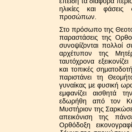
επειδή τα διάφορα περι
ηλικίες και φάσεις
προσώπων.
Στο πρόσωπο της Θεοτόκ
παραστάσεις της Ορθο
συνοψίζονται πολλοί σ
αρχέτυπον της Μητ
ταυτόχρονα εξεικονίζει 
και τοπικές σηματοδοτ
παριστάνει τη Θεομή
γυναίκας με φυσική ωρ
εμφανίζει αισθητά τ
εδωρήθη από τον Κύ
Μυστήριον της Σαρκώσε
απεικόνιση της πάν
Ορθόδοξη εικονογραφ