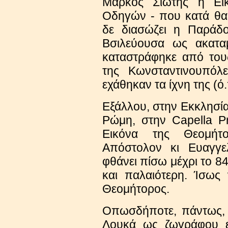
Μάρκος Σιώτης η Ει
Οδηγών - που κατά θα
δε διασώζει η Παράδο
Βσιλεύουσα ως ακατα
καταστράφηκε από του
της Κωνσταντινουπόλ
εχάθηκαν τα ίχνη της (ό.
Εξάλλου, στην Εκκλησία
Ρώμη, στην Capella Pr
Eικόνα της Θεομήτ
Απόστολον κι Ευαγγελ
φθάνει πίσω μέχρι το 84
και παλαιότερη. Ίσως
Θεομήτορος.
Οπωσδήποτε, πάντως, 
Λουκά ως ζωγράφου εν