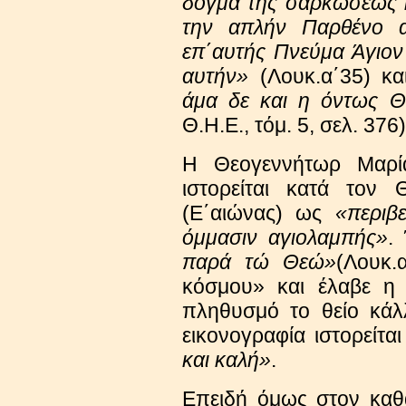
δόγμα της σαρκώσεως κ
την απλήν Παρθένο α
επ΄αυτής Πνεύμα Άγιον
αυτήν»
(Λουκ.α΄35) κ
άμα δε και η όντως Θ
Θ.Η.Ε., τόμ. 5, σελ. 376
Η Θεογεννήτωρ Μαρί
ιστορείται κατά τον
(Ε΄αιώνας) ως
«περιβ
όμμασιν αγιολαμπής»
.
παρά τώ Θεώ»
(Λουκ.
κόσμου» και έλαβε η 
πληθυσμό το θείο κάλ
εικονογραφία ιστορείτα
και καλή»
.
Επειδή όμως στον καθ