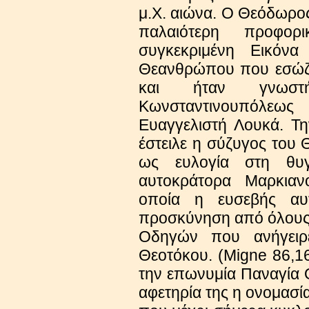
μ.Χ. αιώνα. Ο Θεόδωρο
παλαιότερη προφορ
συγκεκριμένη Εικόν
Θεανθρώπου που εσώζε
και ήταν γνωστ
Κωνσταντινουπόλεω
Ευαγγελιστή Λουκά. Τ
έστειλε η σύζυγος του 
ως ευλογία στη θυ
αυτοκράτορα Μαρκιαν
οποία η ευσεβής αυτ
προσκύνηση από όλους 
Οδηγών που ανήγειρ
Θεοτόκου. (Migne 86,16
την επωνυμία Παναγία Ο
αφετηρία της η ονομασί