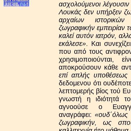
ασχολούμενοι λέγουσιν ό
Λουκάς δεν υπήρξεν ζω
αρχαίων ιστορικών
ζωγραφικήν εμπειρίαν 
καλεί αυτόν ιατρόν, αλ
εκάλεσε»
. Και συνεχίζε
που από τους αντιφρον
χρησιμοποιούνται, 
αποκρούσουν κάθε αντ
επί απλής υποθέσεως κ
δεδομενου ότι ουδέποτ
λεπτομερής βίος τού Ευ
γνωστή η ιδιότητά το
αγνοούσε ο Ευαγγ
αναγράφει:
«ουδ΄όλως 
ζωγραφικήν, ως σπ
καλλιτεχνία ήτο μάθημ