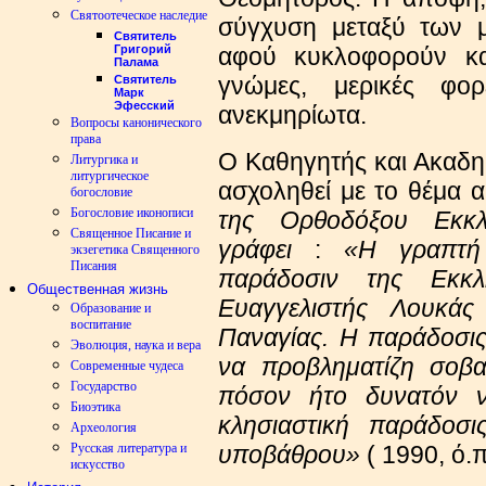
Святоотеческое наследие
σύγχυση μεταξύ των μ
Святитель
Григорий
αφού κυκλοφορούν κα
Палама
γνώμες, μερικές φορ
Святитель
Марк
Эфесский
ανεκμηρίωτα.
Вопросы канонического
права
Ο Καθηγητής και Ακαδη
Литургика и
литургическое
ασχοληθεί με το θέμα 
богословие
Богословие иконописи
της Ορθοδόξου Εκκλ
Священное Писание и
γράφει
:
«Η γραπτή
экзегетика Священного
Писания
παράδοσιν της Εκκ
Общественная жизнь
Ευαγγελιστής Λουκάς 
Образование и
воспитание
Παναγίας. Η παράδοσις
Эволюция, наука и вера
να προβληματίζη σοβα
Современные чудеса
Государство
πόσον ήτο δυνατόν ν
Биоэтика
κλησιαστική παράδοσι
Археология
Русская литература и
υποβάθρου»
( 1990, ό.π
искусство