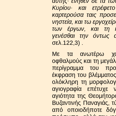
αυτής∙ ενήθεν δε τα τω
Κυρίου· και ετρέφε
καρτερούσα ταις προσε
νηστεία, και τω εργοχεί
των έργων, και τη κ
γενέσθαι την όντως 
σελ.122,3) .
Με τα ανωτέρω χαρ
οφθαλμούς και τη μεγάλη
περίγραμμα του πρ
έκφραση του βλέμματος,
ολόκληρη τη μορφολο
αγιογραφία επέτυχε 
αγιότητα της Θεομήτορ
Βυζαντινής Παναγιάς, τ
από οποιοδήποτε δόγμ