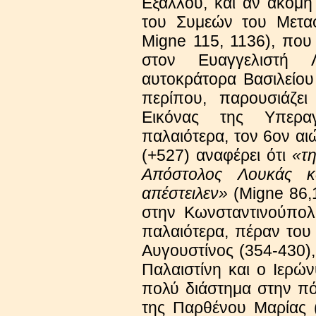
Εξάλλου, και αν ακόμη
του Συμεών του Μετα
Migne 115, 1136), που
στον Ευαγγελιστή 
αυτοκράτορα Βασιλείου
περίπου, παρουσιάζε
Εικόνας της Υπερα
παλαιότερα, τον 6ον α
(+527) αναφέρει ότι
«τ
Απόστολος Λουκάς κα
απέστειλεν»
(Migne 86,
στην Κωνσταντινούπολ
παλαιότερα, πέραν του 
Αυγουστίνος (354-430),
Παλαιστίνη και ο Ιερών
πολύ διάστημα στην π
της Παρθένου Μαρίας (