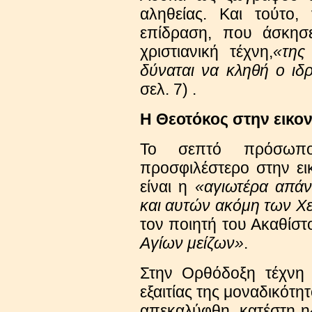
αληθείας. Και τούτο,
επίδραση, που άσκησ
χριστιανική τέχνη,
«της
δύναται να κληθή ο ιδ
σελ. 7) .
Η Θεοτόκος στην εικο
Το σεπτό πρόσωπο
προσφιλέστερο στην ε
είναι η
«αγιωτέρα απά
και αυτών ακόμη των Χε
τον ποιητή του Ακαθίσ
Αγίων μείζων»
.
Στην Ορθόδοξη τέχνη
εξαιτίας της μοναδικότη
απεκαλύφθη, κατέστη η