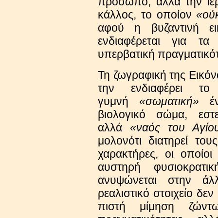
πρόσωπο, αλλά την ιερ
κάλλος, το οποίον
«ού
αφού η βυζαντινή ει
ενδιαφέρεται για τα
υπερβατική πραγματικό
Τη ζωγραφική της Εικόν
την ενδιαφέρει 
γυμνή
«σωματική»
έν
βιολογικό σώμα, εστ
αλλά
«ναός του Αγίο
μολονότι διατηρεί το
χαρακτήρες, οι οποίο
αυστηρή φυσιοκρατική
ανυψώνεται στην άλλ
ρεαλιστικό στοιχείο δε
πιστή μίμηση ζώντ