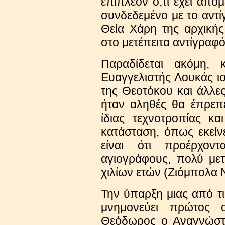
επιπλέον ό,τι έχει απομ
συνδεδεμένο με το αντ
Θεία Χάρη της αρχική
στο μετέπειτα αντίγραφό
Παραδίδεται ακόμη,
Ευαγγελιστής Λουκάς ισ
της Θεοτόκου και άλλε
ήταν αληθές θα έπρεπε
ίδιας τεχνοτροπίας κ
κατάσταση, όπως εκείν
είναι ότι προέρχον
αγιογράφους, πολύ με
χιλίων ετών (Ζιόμπολα Ν
Την ύπαρξη μιας από τ
μνημονεύει πρώτος ο
Θεόδωρος ο Αναγνώστη