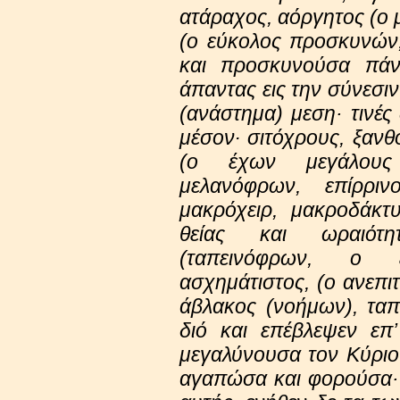
ατάραχος, αόργητος (ο 
(ο εύκολος προσκυνών, 
και προσκυνούσα πάν
άπαντας εις την σύνεσιν
(ανάστημα) μεση· τινές
μέσον∙ σιτόχρους, ξανθ
(ο έχων μεγάλους
μελανόφρων, επίρρι
μακρόχειρ, μακροδάκτ
θείας και ωραιότη
(ταπεινόφρων, ο 
ασχημάτιστος, (ο ανεπι
άβλακος (νοήμων), τα
διό και επέβλεψεν επ
μεγαλύνουσα τον Κύριον
αγαπώσα και φορούσα· 