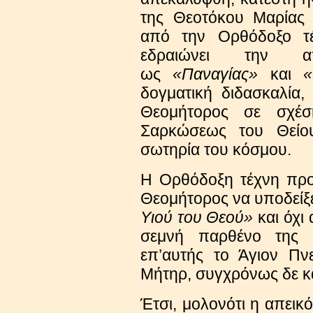
της Θεοτόκου Μαρίας ι
από την Ορθόδοξο τέ
εδραιώνει την α
ως
«Παναγίας»
και
«
δογματική διδασκαλία
Θεομήτορος σε σχέ
Σαρκώσεως του Θείο
σωτηρία του κόσμου.
Η Ορθόδοξη τέχνη προ
Θεομήτορος να υποδείξ
Υιού του Θεού»
και όχι 
σεμνή παρθένο της 
επ’αυτής το Άγιον Πν
Μήτηρ, συγχρόνως δε κ
Έτσι, μολονότι η απεικ