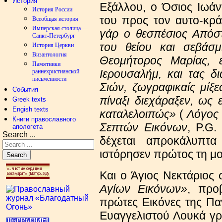
История
Εξάλλου, ο Όσιος Ιωά
История России
του προς τον αυτo-κρ
Всеобщая история
Имперская столица —
γάρ ο θεσπέσιος Απόσ
Санкт-Петербург
του θείου και σεβάσ
История Церкви
Византология
Θεομήτορος Μαρίας, 
Памятники
Ιερουσαλήμ, και τας δι
раннехристианской
письменности
Σιών, ζωγραφικαίς μίξ
События
πίναξι διεχάραξεν, ως 
Greek texts
Engish texts
καταλελοιπώς»
(
Λόγος 
Книги православного
Σεπτών Εικόνων
, P.G.
апологета
Search ...
δέχεται απροκάλυπτα
ιστόρησεν πρώτος τη μ
Search
Και ο Άγιος Νεκτάριος 
Αγίων Εικόνων»
, προ
πρώτες Εικόνες της Πα
Ευαγγελιστού Λουκά γρ