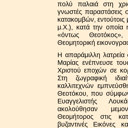
πολύ παλαιά στη χρισ
γνωστές παραστάσεις σ
κατακομβών, εντούτοις 
μ.Χ.), κατά την οποί
«όντως Θεοτόκος»,
Θεομητορική εικονογρα
Η απαράμιλλη λατρεία
Μαρίας ενέπνευσε του
Χριστού εποχών σε κο
Στη ζωγραφική ιδια
καλλιτεχνών εμπνεύσθ
Θεοτόκου, που σύμφω
Ευαγγελιστής Λουκ
ακολούθησαν μεμο
Θεομήτορος στις κατ
βυζαντινές Εικόνες κ