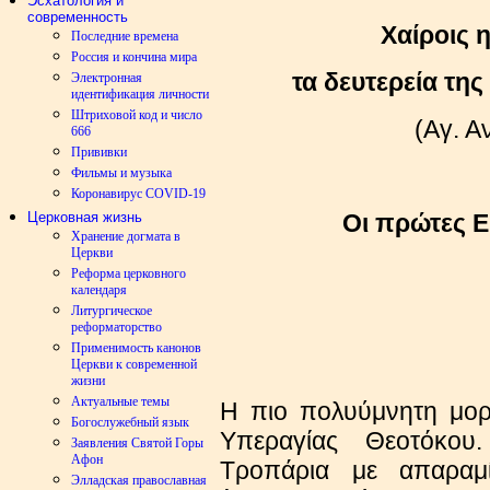
Эсхатология и
современность
Χαίροις 
Последние времена
Россия и кончина мира
τα δευτερεία τη
Электронная
идентификация личности
Штриховой код и число
(Αγ. Α
666
Прививки
Фильмы и музыка
Коронавирус COVID-19
Церковная жизнь
Οι πρώτες Ε
Хранение догмата в
Церкви
Реформа церковного
календаря
Литургическое
реформаторство
Применимость канонов
Церкви к современной
жизни
Актуальные темы
Η πιο πολυύμνητη μορ
Богослужебный язык
Υπεραγίας Θεοτόκου.
Заявления Святой Горы
Афон
Τροπάρια με απαραμ
Элладская православная