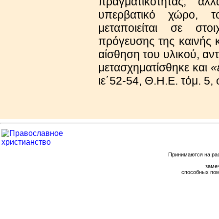
πραγματικότητας, α
υπερβατικό χώρο, τ
μεταποιείται σε στο
πρόγευσης της καινής κ
αίσθηση του υλικού, αντ
μετασχηματίσθηκε και
«
ιε΄52-54, Θ.Η.Ε. τόμ. 5, 
Принимаются на ра
замеч
способных пом