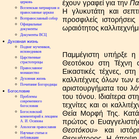
έχουν γραφεί για την
Πα
церковь
Вселенская патриархия и
Η γλυκυτάτη και σεπτ
православные церкви
προσφιλείς ιστορήσει
Всеправославный собор
Официальные
ωραιότητος καλλιτεχνή
документы
Документы ВСЦ
Духовная жизнь
Подвиг мучеников,
исповедников
Παμμέγιστη υπήρξε η 
Царственные
Θεοτόκου στη Τέχνη σ
страстотерпцы
Православное
Εικαστικές τέχνες, στ
монашество
καλλιτέχνες όλων των
Духовная жизнь
Почитание Богородицы
αριστουργήματα του λό
Богословие
του τόνου. Ιδιαίτερα στ
Проблемы
современного
τεχνίτες και οι καλλιτ
богословия
Θεία Μορφή Της. Κατά
Богословский
комментарий к лекциям
πρώτος ο Ευαγγελιστ
А. И. Осипова
Апология православия
Θεοτόκου»
και ιστόρη
Научные статьи и
Θεομήτορος. Η άποψη,
публикации