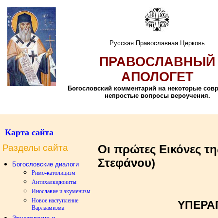
Русская Православная Церковь
ПРАВОСЛАВНЫЙ
АПОЛОГЕТ
Богословский комментарий на некоторые сов
непростые вопросы вероучения.
Карта сайта
Разделы сайта
Οι πρώτες Εικόνες τ
Στεφάνου)
Богословские диалоги
Римо-католицизм
Антихалкидониты
Инославие и экуменизм
Новое наступление
ΥΠΕΡΑ
Варлаамизма