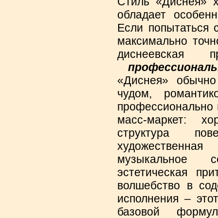
Стиль «Диснея» х
обладает особен
Если попытаться 
максимально точн
диснеевская
профессионал
«Диснея» обычно
чудом, романти
профессионально 
масс-маркет: хо
структура пове
художественна
музыкальное 
эстетическая при
волшебство в сод
исполнения – это
базовой форму