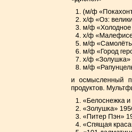
(м/ф «Покахонт
х/ф «Оз: велики
м/ф «Холодное 
х/ф «Малефисен
м/ф «Самолёты: 
м/ф «Город геро
х/ф «Золушка» 2
м/ф «Рапунцель
и осмысленный п
продуктов. Мультф
«Белоснежка и 
«Золушка» 1950 
«Питер Пэн» 195
«Спящая красав