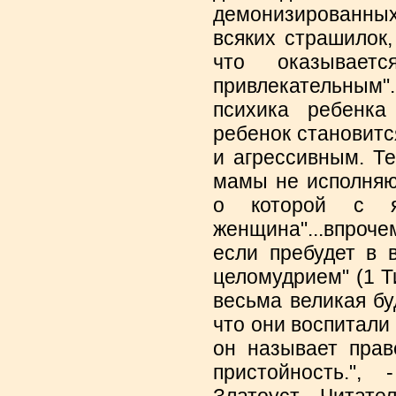
демонизированны
всяких страшилок,
что оказывает
привлекательным
психика ребенка
ребенок становит
и агрессивным. Т
мамы не исполняю
о которой с яс
женщина"...впроч
если пребудет в 
целомудрием" (1 Ти
весьма великая бу
что они воспитали
он называет прав
пристойность.",