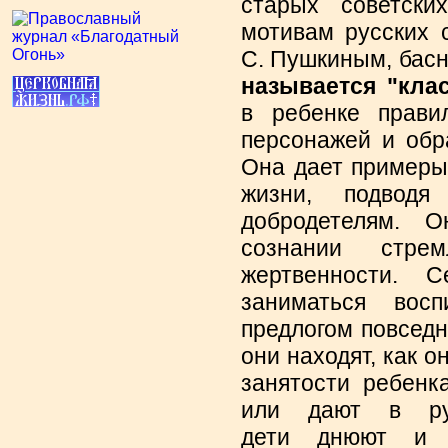
старых советски
мотивам русских с
С. Пушкиным, басн
называется "клас
в ребенке прави
персонажей и обр
Она дает примеры
жизни, подводя
добродетелям. О
сознании стре
жертвенности. С
заниматься вос
предлогом повседн
они находят, как о
занятости ребенк
или дают в ру
дети днюют и н