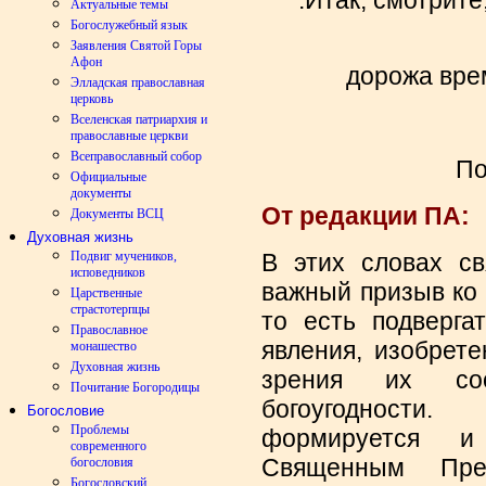
.Итак, смотрите
Актуальные темы
Богослужебный язык
Заявления Святой Горы
Афон
дорожа вре
Элладская православная
церковь
Вселенская патриархия и
православные церкви
Всеправославный собор
По
Официальные
документы
От редакции ПА:
Документы ВСЦ
Духовная жизнь
Подвиг мучеников,
В этих словах св
исповедников
важный призыв ко
Царственные
страстотерпцы
то есть подверга
Православное
явления, изобретен
монашество
Духовная жизнь
зрения их соо
Почитание Богородицы
богоугодности
Богословие
Проблемы
формируется и 
современного
Священным Пре
богословия
Богословский