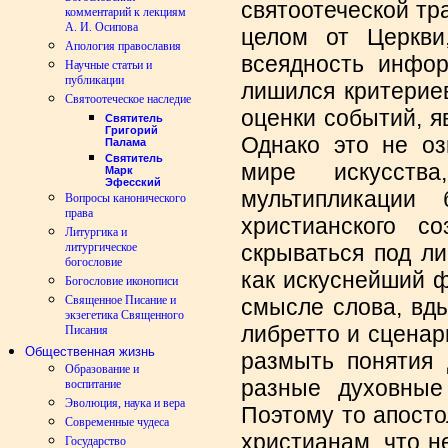
святоотеческой тра
комментарий к лекциям
А. И. Осипова
целом от Церкви
Апология православия
всеядность инфор
Научные статьи и
публикации
лишился критерие
Святоотеческое наследие
оценки событий, яв
Святитель
Григорий
Однако это не оз
Палама
Святитель
мире искусст
Марк
Эфесский
мультипликации 
Вопросы канонического
права
христианского с
Литургика и
литургическое
скрываться под ли
богословие
как искуснейший ф
Богословие иконописи
Священное Писание и
смысле слова, вд
экзегетика Священного
либретто и сцена
Писания
Общественная жизнь
размыть понятия 
Образование и
разные духовные 
воспитание
Эволюция, наука и вера
Поэтому то апост
Современные чудеса
христианам. что н
Государство