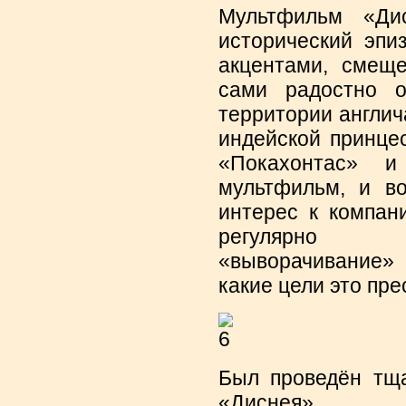
Мультфильм «Дис
исторический эпи
акцентами, смещ
сами радостно о
территории англич
индейской принце
«Покахонтас» 
мультфильм, и в
интерес к компан
регулярно в
«выворачивание»
какие цели это пре
Был проведён тща
«Диснея»