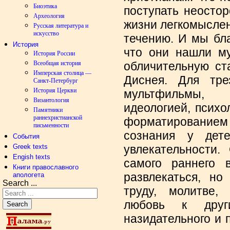
Биоэтика
поступать неостор
Археология
жизни легкомысле
Русская литература и
искусство
течению. И мы бла
История
что они нашли му
История России
Всеобщая история
обличительную ст
Имперская столица —
Диснея. Для тре
Санкт-Петербург
История Церкви
мультфильмы,
Византология
идеологией, псих
Памятники
раннехристианской
форматированием
письменности
сознания у дет
События
Greek texts
увлекательности.
Engish texts
самого раннего 
Книги православного
развлекаться, но
апологета
Search ...
труду, молитве, 
любовь к друг
Search
назидательного и 