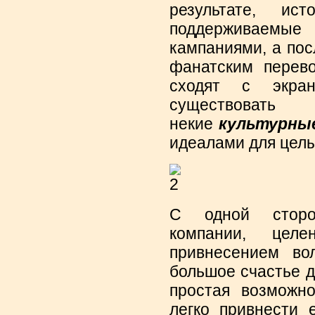
результате, ис
поддерживаемы
кампаниями, а по
фанатским перево
сходят с экра
существова
некие
культурны
идеалами для целы
С одной сторо
компании, целе
привнесением во
большое счастье д
простая возможно
легко привнести 