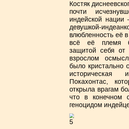
Костяк диснеевско
почти исчезнув
индейской нации –
девушкой-инд
влюбленность её в 
всё её племя б
защитой себя от
взрослом осмысл
было кристально 
историческая 
Покахонтас, кот
открыла врагам бо
что в конечном 
геноцидом индейце