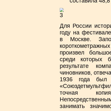
составила 48,8
Для России истор
году на фестивал
в Москве. Запо
короткометражных
произвел большо
среди которых 
результате ком
чиновников, отвеч
1936 года был 
«Союздетмультфи
точная копи
Непосредственны
занимать значим