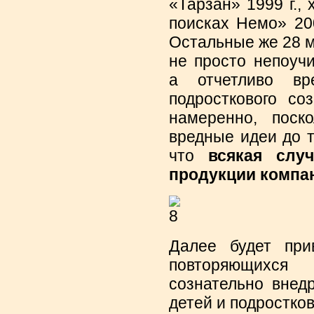
«Тарзан» 1999 г., 
поисках Немо» 2003
Остальные же 28 
не просто непоуч
а отчетливо вр
подросткового со
намеренно, поск
вредные идеи до 
что
всякая слу
продукции компа
Далее будет при
повторяющихся
сознательно внед
детей и подростков