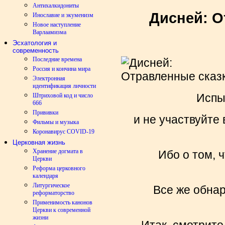
Антихалкидониты
Дисней: О
Инославие и экуменизм
Новое наступление
Варлаамизма
Эсхатология и
современность
Последние времена
Россия и кончина мира
Электронная
идентификация личности
Испы
Штриховой код и число
666
Прививки
и не участвуйте
Фильмы и музыка
Коронавирус COVID-19
Церковная жизнь
Хранение догмата в
Ибо о том, 
Церкви
Реформа церковного
календаря
Литургическое
Все же обна
реформаторство
Применимость канонов
Церкви к современной
жизни