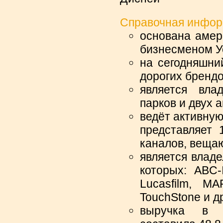
Справочная инфор
основана амер
бизнесменом Уо
на сегодняшни
дорогих брендо
является вла
парков и двух 
ведёт активную
представляет 
каналов, веща
является владе
которых: ABC-I
Lucasfilm, MA
TouchStone и д
выручка в 