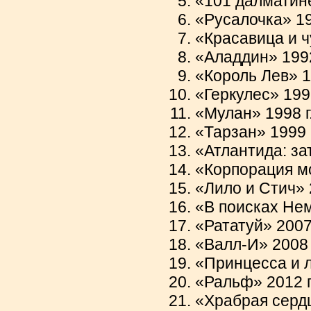
«101 далматине
«Русалочка» 198
«Красавица и ч
«Аладдин» 1992 
«Король Лев» 19
«Геркулес» 1997
«Мулан» 1998 г.
«Тарзан» 1999 г
«Атлантида: за
«Корпорация мо
«Лило и Стич» 2
«В поисках Нем
«Рататуй» 2007 
«Валл-И» 2008 г
«Принцесса и л
«Ральф» 2012 г.
«Храбрая сердц