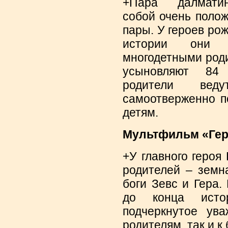
+Пара далматинц
собой очень поло
пары. У героев рож
истории они 
многодетными роди
усыновляют 84 
родители ве
самоотверженно п
детям.
Мультфильм «Герк
+У главного героя
родителей – земн
боги Зевс и Гера.
до конца истор
подчеркнутое ув
родителям, так и 