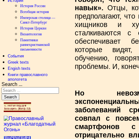
История
навык».
Отцы, ко
История России
Всеобщая история
предполагают, что
Имперская столица —
Санкт-Петербург
хищников и ху
История Церкви
сталкиваются с 
Византология
обеспечивает бе
Памятники
раннехристианской
которые видят,
письменности
События
обучению, говоря
Greek texts
проблемы. И, конеч
Engish texts
Книги православного
апологета
Search ...
Но невозмо
Search
экспоненциал
заболеваний ср
совпал с повсе
смартфонов с
отрицательно вл