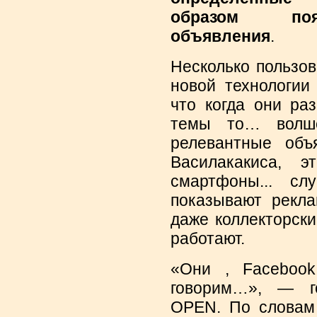
образом поя
объявления
.
Несколько пользо
новой технологии
что когда они ра
темы то… волше
релевантные объ
Василакакиса, э
смартфоны... сл
показывают рекла
даже коллекторск
работают.
«Они , Facebook
говорим…», — го
OPEN. По словам 