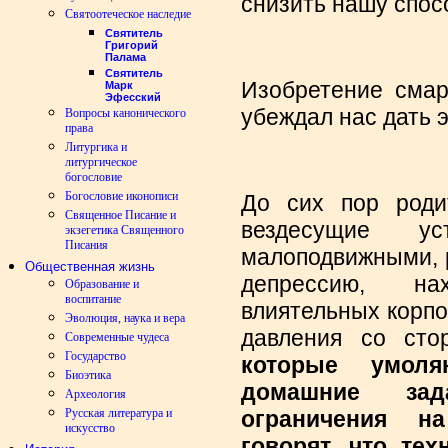
снизить нашу спос
Святоотеческое наследие
Святитель
Григорий
Палама
Святитель
Изобретение смар
Марк
Эфесский
убеждал нас дать 
Вопросы канонического
права
Литургика и
литургическое
богословие
Богословие иконописи
До сих пор роди
Священное Писание и
вездесущие ус
экзегетика Священного
Писания
малоподвижными, 
Общественная жизнь
депрессию, на
Образование и
воспитание
влиятельных корпо
Эволюция, наука и вера
давления со сто
Современные чудеса
Государство
которые умол
Биоэтика
домашние зад
Археология
ограничения н
Русская литература и
искусство
говорят, что те