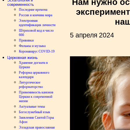
Нам нужно о
Эсхатология и
современность
эксперимент
Последние времена
Россия и кончина мира
на
Электронная
идентификация личности
Штриховой код и число
5 апреля 2024
666
Прививки
Фильмы и музыка
Коронавирус COVID-19
Церковная жизнь
Хранение догмата в
Церкви
Реформа церковного
календаря
Литургическое
реформаторство
Применимость канонов
Церкви к современной
жизни
Актуальные темы
Богослужебный язык
Заявления Святой Горы
Афон
Элладская православная