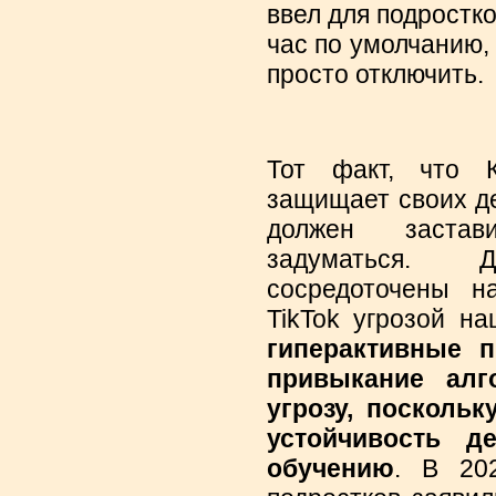
ввел для подростк
час по умолчанию, 
просто отключить.
Тот факт, что К
защищает своих де
должен застав
задуматься.
сосредоточены н
TikTok угрозой н
гиперактивные 
привыкание алг
угрозу, посколь
устойчивость д
обучению
. В 20