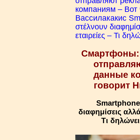
отправляют рекла
компаниям – Вот 
Вассилакакис Sma
στέλνουν διαφημίσ
εταιρείες – Τι δη
Смартфоны:
отправляю
данные ко
говорит Н
Smartphones
διαφημίσεις αλλά
Τι δηλώνει