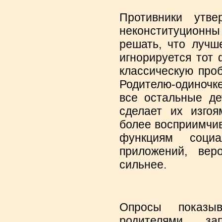
Противники утве
неконституционны
решать, что лучш
игнорируется тот 
классическую про
Родителю-одиночке
все остальные де
сделает их изгоя
более восприимчи
функциям соци
приложений, веро
сильнее.
Опросы показы
родителями за