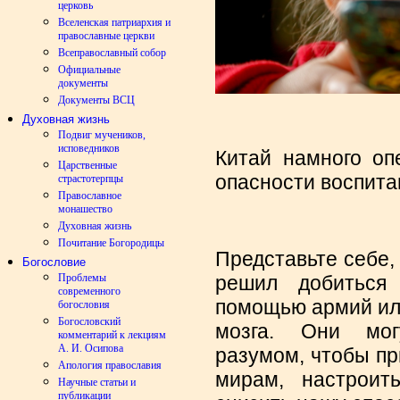
церковь
Вселенская патриархия и
православные церкви
Всеправославный собор
Официальные
документы
Документы ВСЦ
Духовная жизнь
Подвиг мучеников,
исповедников
Китай намного оп
Царственные
опасности воспита
страстотерпцы
Православное
монашество
Духовная жизнь
Почитание Богородицы
Представьте себе,
Богословие
решил добиться 
Проблемы
современного
помощью армий ил
богословия
Богословский
мозга. Они мог
комментарий к лекциям
А. И. Осипова
разумом, чтобы пр
Апология православия
мирам, настроит
Научные статьи и
публикации