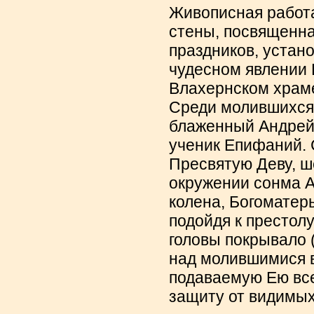
Живописная работа
стены, посвященна
праздников, устан
чудесном явлении
Влахернском храме
Среди молившихся
блаженный Андрей,
ученик Епифаний. 
Пресвятую Деву, ш
окружении сонма А
колена, Богоматерь
подойдя к престол
головы покрывало (
над молившимися 
подаваемую Ею вс
защиту от видимых