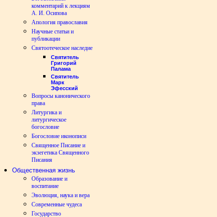
комментарий к лекциям
А. И. Осипова
Апология православия
Научные статьи и
публикации
Святоотеческое наследие
Святитель
Григорий
Палама
Святитель
Марк
Эфесский
Вопросы канонического
права
Литургика и
литургическое
богословие
Богословие иконописи
Священное Писание и
экзегетика Священного
Писания
Общественная жизнь
Образование и
воспитание
Эволюция, наука и вера
Современные чудеса
Государство