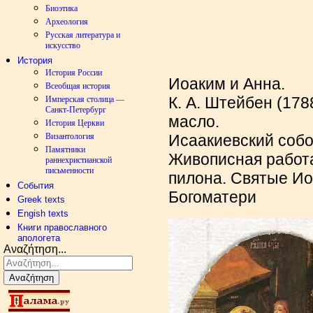
Биоэтика
Археология
Русская литература и
искусство
История
История России
Иоаким и Анна.
Всеобщая история
К. А. Штейбен (178
Имперская столица —
Санкт-Петербург
масло.
История Церкви
Византология
Исаакиевский собо
Памятники
Живописная работа
раннехристианской
письменности
пилона. Святые Ио
События
Богоматери
Greek texts
Engish texts
Книги православного
апологета
Αναζήτηση...
Αναζήτηση