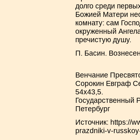
долго среди первы
Божией Матери не
комнату: сам Госп
окруженный Ангела
пречистую душу.
П. Басин. Вознесе
Венчание Пресвят
Сорокин Евграф Се
54х43,5.
Государственный Р
Петербург
Источник: https://w
prazdniki-v-russkoy