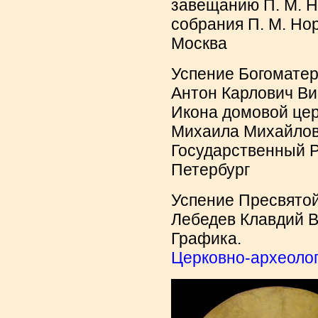
завещанию П. М. Н
собрания П. М. Нор
Москва
Успение Богоматер
Антон Карлович Ви
Икона домовой цер
Михаила Михайловс
Государственный Р
Петербург
Успение Пресвятой
Лебедев Клавдий Ва
Графика.
Церковно-археоло