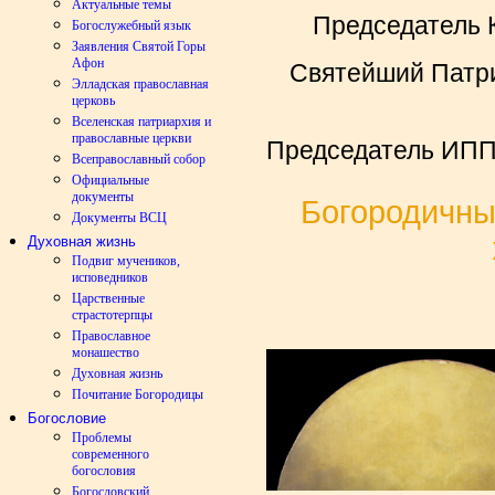
Актуальные темы
Председатель 
Богослужебный язык
Заявления Святой Горы
Афон
Святейший Патри
Элладская православная
церковь
Вселенская патриархия и
православные церкви
Председатель ИПП
Всеправославный собор
Официальные
документы
Богородичны
Документы ВСЦ
Духовная жизнь
Подвиг мучеников,
исповедников
Царственные
страстотерпцы
Православное
монашество
Духовная жизнь
Почитание Богородицы
Богословие
Проблемы
современного
богословия
Богословский