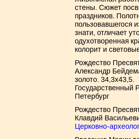
стены. Сюжет посв
праздников. Полотн
пользовавшегося и
знати, отличает ут
одухотворенная кр
колорит и световы
Рождество Пресвя
Александр Бейдеман
золото. 34,3х43,5.
Государственный Р
Петербург
Рождество Пресвя
Клавдий Васильев
Церковно-археоло